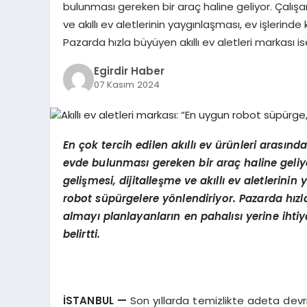
bulunması gereken bir araç haline geliyor. Çalışan 
ve akıllı ev aletlerinin yaygınlaşması, ev işlerind
Pazarda hızla büyüyen akıllı ev aletleri markası i
Egirdir Haber
07 Kasım 2024
En
çok tercih edilen akıllı
ev
ürünleri arasında
evde bulunması gereken bir araç haline geliyor
gelişmesi, dijitalleşme ve akıllı ev aletlerinin
robot süpürgelere y
ö
nlendiriyor. Pazarda hızl
almayı planlayanların en pahalısı yerine ihti
belirtti.
İSTANBUL
—
Son yıllarda temizlikte adeta dev