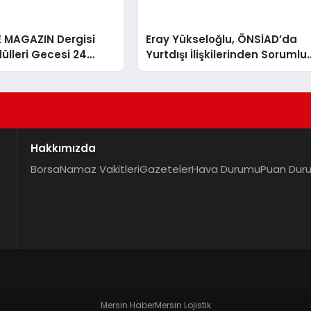
E MAGAZIN Dergisi
Eray Yükseloğlu, ÖNSİAD’da
ülleri Gecesi 24
Yurtdışı İlişkilerinden Sorumlu
Genel Başkan Yardımcısı Old
Hakkımızda
Borsa
Namaz Vakitleri
Gazeteler
Hava Durumu
Puan Dur
Mersin Haber
Mersin Lojistik