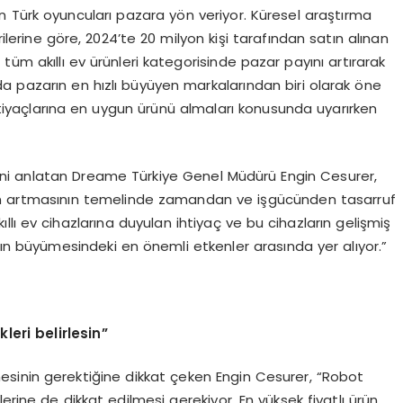
 Türk oyuncuları pazara yön veriyor. Küresel araştırma
ilerine göre, 2024’te 20 milyon kişi tarafından satın alınan
tüm akıllı ev ürünleri kategorisinde pazar payını artırarak
a pazarın en hızlı büyüyen markalarından biri olarak öne
ihtiyaçlarına en uygun ürünü almaları konusunda uyarırken
ni anlatan Dreame Türkiye Genel Müdürü Engin Cesurer,
n artmasının temelinde zamandan ve işgücünden tasarruf
lı ev cihazlarına duyulan ihtiyaç ve bu cihazların gelişmiş
ın büyümesindeki en önemli etkenler arasında yer alıyor.”
ikleri belirlesin”
sinin gerektiğine dikkat çeken Engin Cesurer, “Robot
erine de dikkat edilmesi gerekiyor. En yüksek fiyatlı ürün,