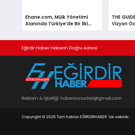
Ehane.com, Mülk Yönetimi
THE GUID
Alanında Türkiye’de Bir İlki
Vizyon Öd
Gerçekleştirmek İçin Yayında
Aralık’ta
Eğirdir Haber Haberin Doğru Adresi
Reklam & İşbirliği:
habersonuclari@gmail.com
Copyright © 2025 Tüm hakları EĞİRDİRHABER 'de saklıdır.