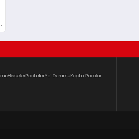
u
umu
Hisseler
Pariteler
Yol Durumu
Kripto Paralar