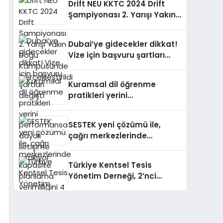
Drift NEU KKTC 2024 Drift
Şampiyonası 2. Yarışı Yakın
Doğu Kampüsünde
Gerçekleştirildi
Dubai’ye gidecekler dikkat!
Vize için başvuru şartları
değişti
Kuramsal dil öğrenme
pratikleri yerini
performansa dayalı
iletişime bırakıyor
SESTEK yeni çözümü ile,
çağrı merkezlerinde
kapasite planlama
verimliliğini 4 kat artırıyor
Türkiye Kentsel Tesis
Yönetim Derneği, 2’nci
Yönetim Kurulu Çalışma
Kampı düzenlendi