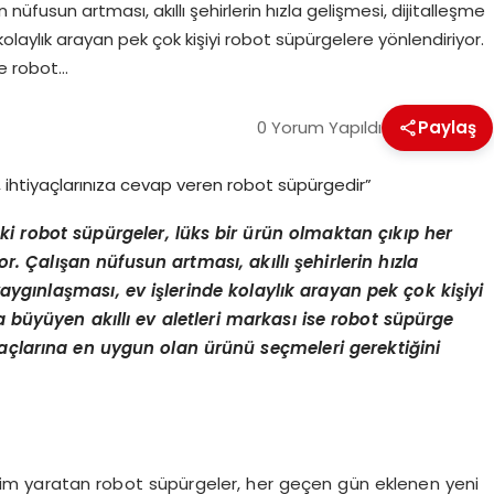
nüfusun artması, akıllı şehirlerin hızla gelişmesi, dijitalleşme
e kolaylık arayan pek çok kişiyi robot süpürgelere yönlendiriyor.
se robot…
0 Yorum Yapıldı
Paylaş
ki r
obot s
üpürgeler, lüks bir ürün olmaktan çıkıp her
. Çalışan nüfusun artması, akıllı şehirlerin hızla
 yaygınlaş
mas
ı, ev işlerinde kolaylık arayan pek çok kişiyi
a büyüyen akıllı ev aletleri markası
ise robot s
üpürge
yaçlarına en uygun olan ürünü seçmeleri gerektiğini
rim yaratan robot süpürgeler, her geçen gün eklenen yeni