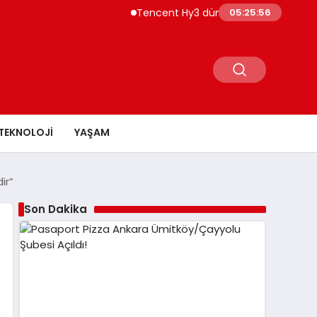
Tencent Hy3 dünya genelinde kullanıma
05:25:57
TEKNOLOJI
YAŞAM
ir”
Son Dakika