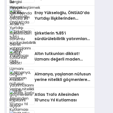
Aralık’ta
Eray Yükseloğlu, ÖNSİAD’da
Yurtdışı İlişkilerinden
Sorumlu Genel Başkan
Yardımcısı Oldu
Şirketlerin %85’i
sürdürülebilirlik yatırımlarını
artırdı
Altın tutkunları dikkat!
Uzmanı değerli maden
yatırımcılarını uyardı!
Almanya, yaşlanan nüfusun
yerine nitelikli göçmenlere
kapılarını açıyor
Atlas Trafo Ailesinden
10’uncu Yıl Kutlaması