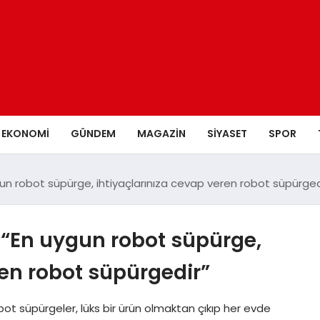
EKONOMI
GÜNDEM
MAGAZIN
SIYASET
SPOR
uygun robot süpürge, ihtiyaçlarınıza cevap veren robot süpürged
ı: “En uygun robot süpürge,
ren robot süpürgedir”
robot süpürgeler, lüks bir ürün olmaktan çıkıp her evde