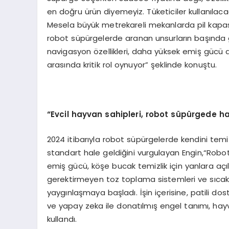
en doğru ürün diyemeyiz. Tüketiciler kullanılacağ
Mesela büyük metrekareli mekanlarda pil kapasit
robot süpürgelerde aranan unsurların başında g
navigasyon özellikleri, daha yüksek emiş gücü 
arasında kritik rol oynuyor” şeklinde konuştu.
“Evcil hayvan sahipleri, robot süpürgede ha
2024 itibarıyla robot süpürgelerde kendini temi
standart hale geldiğini vurgulayan Engin,“Robot
emiş gücü, köşe bucak temizlik için yanlara açıl
gerektirmeyen toz toplama sistemleri ve sıcak 
yaygınlaşmaya başladı. İşin içerisine, patili do
ve yapay zeka ile donatılmış engel tanımı, hayvan
kullandı.