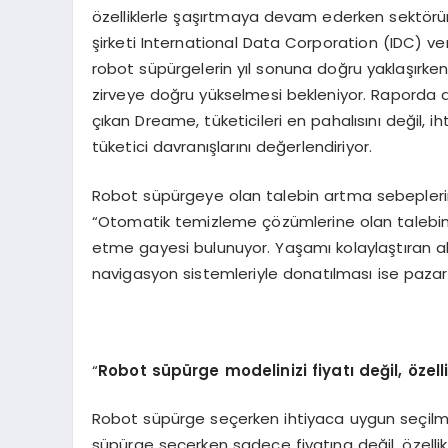
özelliklerle şaşırtmaya devam ederken sektörün
şirketi International Data Corporation (IDC) ver
robot süpürgelerin yıl sonuna doğru yaklaşırken 
zirveye doğru yükselmesi bekleniyor. Raporda d
çıkan Dreame, tüketicileri en pahalısını değil, 
tüketici davranışlarını değerlendiriyor.
Robot süpürgeye olan talebin artma sebepleri
“Otomatik temizleme çözümlerine olan talebi
etme gayesi bulunuyor. Yaşamı kolaylaştıran akıl
navigasyon sistemleriyle donatılması ise pazar
“
Robot s
üpürge modelinizi fiyatı değil,
ö
zell
Robot süpürge seçerken ihtiyaca uygun seçilme
süpürge seçerken sadece fiyatına değil, özellikl