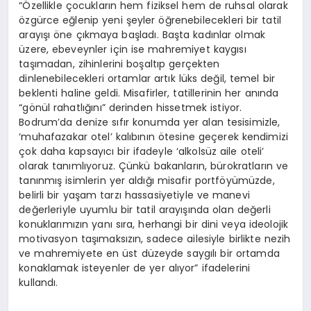
“Özellikle çocukların hem fiziksel hem de ruhsal olarak
özgürce eğlenip yeni şeyler öğrenebilecekleri bir tatil
arayışı öne çıkmaya başladı. Başta kadınlar olmak
üzere, ebeveynler için ise mahremiyet kaygısı
taşımadan, zihinlerini boşaltıp gerçekten
dinlenebilecekleri ortamlar artık lüks değil, temel bir
beklenti haline geldi. Misafirler, tatillerinin her anında
“gönül rahatlığını” derinden hissetmek istiyor.
Bodrum’da denize sıfır konumda yer alan tesisimizle,
‘muhafazakar otel’ kalıbının ötesine geçerek kendimizi
çok daha kapsayıcı bir ifadeyle ‘alkolsüz aile oteli’
olarak tanımlıyoruz. Çünkü bakanların, bürokratların ve
tanınmış isimlerin yer aldığı misafir portföyümüzde,
belirli bir yaşam tarzı hassasiyetiyle ve manevi
değerleriyle uyumlu bir tatil arayışında olan değerli
konuklarımızın yanı sıra, herhangi bir dini veya ideolojik
motivasyon taşımaksızın, sadece ailesiyle birlikte nezih
ve mahremiyete en üst düzeyde saygılı bir ortamda
konaklamak isteyenler de yer alıyor” ifadelerini
kullandı.