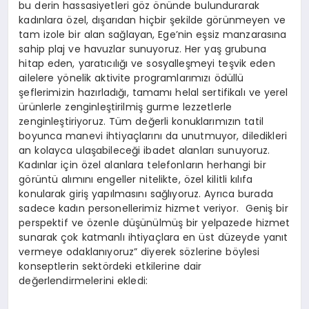
bu derin hassasiyetleri göz önünde bulundurarak
kadınlara özel, dışarıdan hiçbir şekilde görünmeyen ve
tam izole bir alan sağlayan, Ege’nin eşsiz manzarasına
sahip plaj ve havuzlar sunuyoruz. Her yaş grubuna
hitap eden, yaratıcılığı ve sosyalleşmeyi teşvik eden
ailelere yönelik aktivite programlarımızı ödüllü
şeflerimizin hazırladığı, tamamı helal sertifikalı ve yerel
ürünlerle zenginleştirilmiş gurme lezzetlerle
zenginleştiriyoruz. Tüm değerli konuklarımızın tatil
boyunca manevi ihtiyaçlarını da unutmuyor, diledikleri
an kolayca ulaşabileceği ibadet alanları sunuyoruz.
Kadınlar için özel alanlara telefonların herhangi bir
görüntü alımını engeller nitelikte, özel kilitli kılıfa
konularak giriş yapılmasını sağlıyoruz. Ayrıca burada
sadece kadın personellerimiz hizmet veriyor. Geniş bir
perspektif ve özenle düşünülmüş bir yelpazede hizmet
sunarak çok katmanlı ihtiyaçlara en üst düzeyde yanıt
vermeye odaklanıyoruz” diyerek sözlerine böylesi
konseptlerin sektördeki etkilerine dair
değerlendirmelerini ekledi: