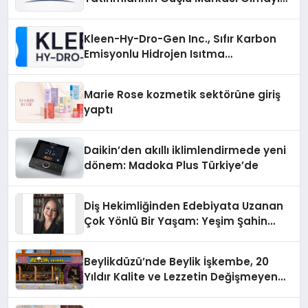
Sürdürüyor
Kleen-Hy-Dro-Gen Inc., Sıfır Karbon
Emisyonlu Hidrojen Isıtma
Teknolojisinde ISO ve TSSA
Düzenleyici Onaylarını Aldı
Marie Rose kozmetik sektörüne giriş
yaptı
Daikin’den akıllı iklimlendirmede yeni
dönem: Madoka Plus Türkiye’de
Diş Hekimliğinden Edebiyata Uzanan
Çok Yönlü Bir Yaşam: Yeşim Şahin
Yaman
Beylikdüzü’nde Beylik İşkembe, 20
Yıldır Kalite ve Lezzetin Değişmeyen
Adresi