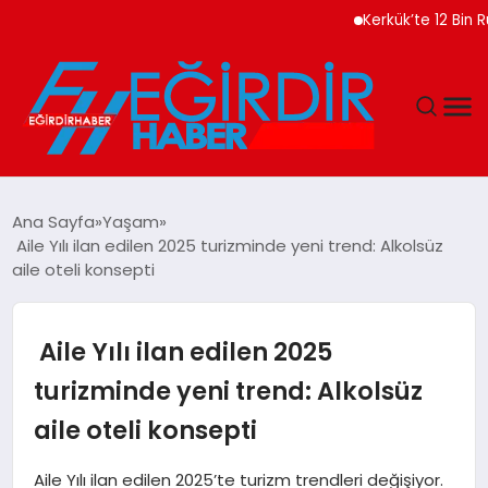
Kerkük’te 12 Bin Ruhsatsız
DÜNYA
Ana Sayfa
Yaşam
Aile Yılı ilan edilen 2025 turizminde yeni trend: Alkolsüz
EĞITIM
aile oteli konsepti
EKONOMI
Aile Yılı ilan edilen 2025
GÜNDEM
turizminde yeni trend: Alkolsüz
aile oteli konsepti
MAGAZIN
Aile Yılı ilan edilen 2025’te turizm trendleri değişiyor.
SIYASET