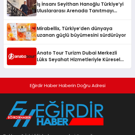
İş İnsanı Seyithan Hanoğlu Türkiye’yi
Uluslararası Arenada Tanıtmayı
Hedefliyor
Mirabellix, Türkiye’den dünyaya
uzanan güçlü büyümesini sürdürüyor
Anato Tour Turizm Dubai Merkezli
Lüks Seyahat Hizmetleriyle Küresel
Turizmde Öne Çıkıyor
Eğirdir Haber Haberin Doğru Adresi