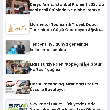
Derya Arms, İstanbul Prohunt 2026’da
yeni nesil ürünlerini ve global marka
vizyonunu sergiledi
Momentur Tourism & Travel, Dubai
Turizminde Güçlü Operasyon Ağıyla
Fark Yaratıyor
Tencent Hy3 dünya genelinde
kullanıma sunuldu
Mars Türkiye’den “Köpeğini İşe Götür
Haftası” çağrısı
Cesur Packaging, Mısır’daki Üretim
Üssünü Büyütüyor
SRV Padel Court, Türkiye’de Padel
Yatırımlarının Güçlü Markası Olmayı