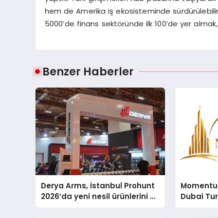
hem de Amerika iş ekosisteminde sürdürülebilir 
5000’de finans sektöründe ilk 100’de yer almak,
Benzer Haberler
Derya Arms, İstanbul Prohunt
Momentur
2026’da yeni nesil ürünlerini ve
Dubai Tu
global marka vizyonunu
Operasyo
sergiledi
Yaratıyor