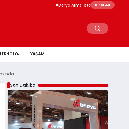
Derya Arms, İstanbul Prohunt 2026’da yeni ne
10:33:44
TEKNOLOJI
YAŞAM
rasında
Son Dakika