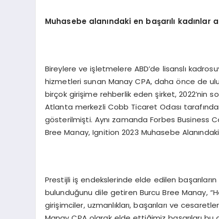
Muhasebe alanındaki en başarılı kadınlar a
Bireylere ve işletmelere ABD’de lisanslı kadrosuy
hizmetleri sunan Manay CPA, daha önce de ulusl
birçok girişime rehberlik eden şirket, 2022’nin
Atlanta merkezli Cobb Ticaret Odası tarafından 
gösterilmişti. Aynı zamanda Forbes Business 
Bree Manay, Ignition 2023 Muhasebe Alanındaki E
Prestijli iş endekslerinde elde edilen başarıları
bulunduğunu dile getiren Burcu Bree Manay, “He
girişimciler, uzmanlıkları, başarıları ve cesaretle
Manay CPA olarak elde ettiğimiz başarıları bu