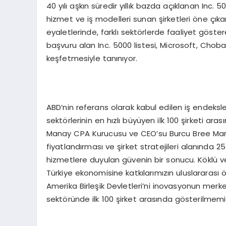
40 yılı aşkın süredir yıllık bazda açıklanan Inc. 50
hizmet ve iş modelleri sunan şirketleri öne çıkaran
eyaletlerinde, farklı sektörlerde faaliyet göste
başvuru alan Inc. 5000 listesi, Microsoft, Choba
keşfetmesiyle tanınıyor.
ABD’nin referans olarak kabul edilen iş endeksle
sektörlerinin en hızlı büyüyen ilk 100 şirketi ara
Manay CPA Kurucusu ve CEO’su Burcu Bree Manay
fiyatlandırması ve şirket stratejileri alanında 2
hizmetlere duyulan güvenin bir sonucu. Köklü v
Türkiye ekonomisine katkılarımızın uluslararası 
Amerika Birleşik Devletleri’ni inovasyonun merke
sektöründe ilk 100 şirket arasında gösterilmemi