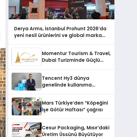
Derya Arms, İstanbul Prohunt 2026’da
yeni nesil ürünlerini ve global marka
vizyonunu sergiledi
Momentur Tourism & Travel,
Dubai Turizminde Güçlü
Operasyon Ağıyla Fark
Yaratıyor
Tencent Hy3 dünya
genelinde kullanıma
sunuldu
Mars Türkiye’den “Köpeğini
İşe Götür Haftası” çağrısı
Cesur Packaging, Mısır’daki
Üretim Üssünü Büyütüyor