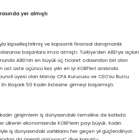
rasında yer almıştı
la kişiselleştirilmiş ve kapsamlı finansal danışmanlık
ararası başarılara imza atmıştı. Türkiye’den ABD’ye açılan
 sonunda ABD’nin en büyük üç ticaret odasından biri olan
üst üste üçüncü kez yılın en iyi KOBİ’leri arasında
Council üyesi olan Manay CPA Kurucusu ve CEO’su Burcu
n Başarılı 50 Kadın listesine girmeyi başarmıştı.
n kadın girişimlerin iş dünyasındaki temsiline de katkıda
r ülkenin ekonomisinde KOBİ’lerin payı büyük. Kadın
riyle iş dünyasındaki varlıklarını her geçen yıl güçlendiriyor.
 açıdan da önemli görüyoruz” diye konuştu.