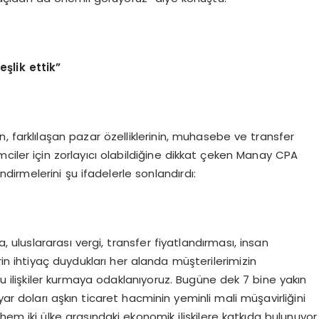
eşlik ettik”
, farklılaşan pazar özelliklerinin, muhasebe ve transfer
şimciler için zorlayıcı olabildiğine dikkat çeken Manay CPA
irmelerini şu ifadelerle sonlandırdı:
 uluslararası vergi, transfer fiyatlandırması, insan
rin ihtiyaç duydukları her alanda müşterilerimizin
lu ilişkiler kurmaya odaklanıyoruz. Bugüne dek 7 bine yakın
lyar doları aşkın ticaret hacminin yeminli mali müşavirliğini
 hem iki ülke arasındaki ekonomik ilişkilere katkıda bulunuyor