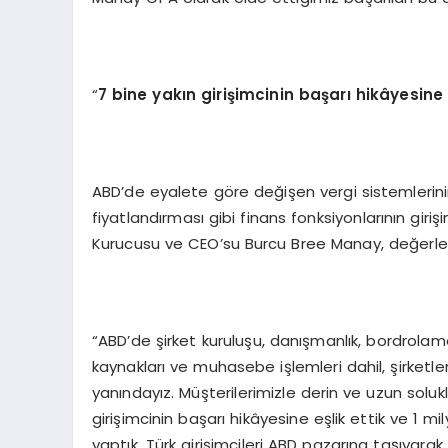
“
7 bine yakın girişimcinin başarı
hik
âyesine 
ABD’de eyalete göre değişen vergi sistemlerinin
fiyatlandırması gibi finans fonksiyonlarının giri
Kurucusu ve CEO’su Burcu Bree Manay, değerlend
“ABD’de şirket kuruluşu, danışmanlık, bordrolama,
kaynakları ve muhasebe işlemleri dahil, şirketle
yanındayız. Müşterilerimizle derin ve uzun soluk
girişimcinin başarı hikâyesine eşlik ettik ve 1 mi
yaptık. Türk girişimcileri ABD pazarına taşıyarak