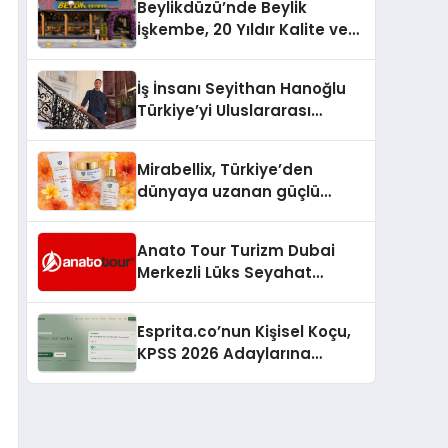
Beylikdüzü’nde Beylik
İşkembe, 20 Yıldır Kalite ve
Lezzetin Değişmeyen Adresi
İş İnsanı Seyithan Hanoğlu
Türkiye’yi Uluslararası
Arenada Tanıtmayı
Hedefliyor
Mirabellix, Türkiye’den
dünyaya uzanan güçlü
büyümesini sürdürüyor
Anato Tour Turizm Dubai
Merkezli Lüks Seyahat
Hizmetleriyle Küresel
Turizmde Öne Çıkıyor
Esprita.co’nun Kişisel Koçu,
KPSS 2026 Adaylarına
Haftalık Çalışma Programı
Kuruyor