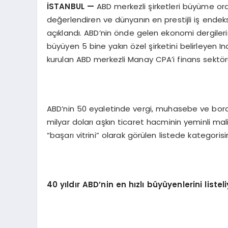
İSTANBUL
—
ABD merkezli şirketleri büyüme oran
değerlendiren ve dünyanın en prestijli iş endeks
açıklandı. ABD’nin önde gelen ekonomi dergilerin
büyüyen 5 bine yakın özel şirketini belirleyen In
kurulan ABD merkezli Manay CPA’i finans sektörü
ABD’nin 50 eyaletinde vergi, muhasebe ve bord
milyar doları aşkın ticaret hacminin yeminli ma
“başarı vitrini” olarak görülen listede kategorisi
40 yıldır ABD’nin en hızlı büyüyenlerini listel