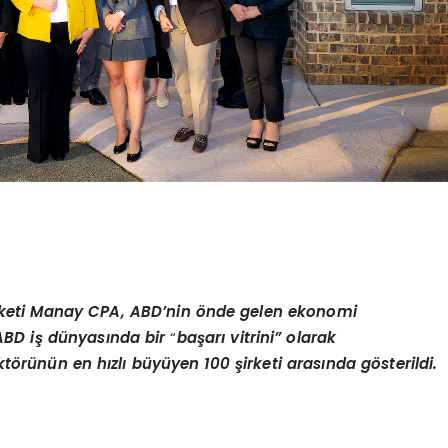
irketi Manay CPA, ABD’nin
ö
nde gelen ekonomi
 ABD iş dünyasında bir
“
başarı vitrini” olarak
kt
ö
rünü
n en h
ızlı büyüyen 100 şirketi arasında g
ö
sterildi.