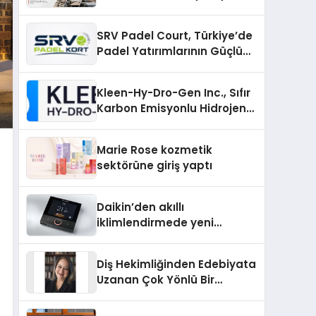
SRV Padel Court, Türkiye’de
Padel Yatırımlarının Güçlü
Markası Olmayı Sürdürüyor
Kleen-Hy-Dro-Gen Inc., Sıfır
Karbon Emisyonlu Hidrojen
Isıtma Teknolojisinde ISO ve
TSSA Düzenleyici Onaylarını
Marie Rose kozmetik
Aldı
sektörüne giriş yaptı
Daikin’den akıllı
iklimlendirmede yeni
dönem: Madoka Plus
Türkiye’de
Diş Hekimliğinden Edebiyata
Uzanan Çok Yönlü Bir
Yaşam: Yeşim Şahin Yaman