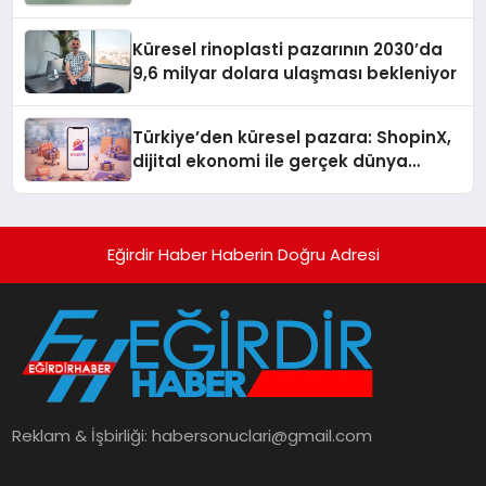
Kuruyor
Küresel rinoplasti pazarının 2030’da
9,6 milyar dolara ulaşması bekleniyor
Türkiye’den küresel pazara: ShopinX,
dijital ekonomi ile gerçek dünya
alışverişini bir araya getirmeyi
hedefliyor
Eğirdir Haber Haberin Doğru Adresi
Reklam & İşbirliği:
habersonuclari@gmail.com