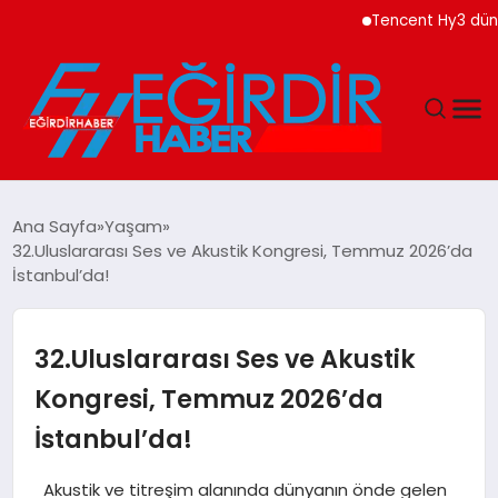
Tencent Hy3 dünya genel
DÜNYA
Ana Sayfa
Yaşam
32.Uluslararası Ses ve Akustik Kongresi, Temmuz 2026’da
EĞITIM
İstanbul’da!
EKONOMI
32.Uluslararası Ses ve Akustik
GÜNDEM
Kongresi, Temmuz 2026’da
İstanbul’da!
MAGAZIN
Akustik ve titreşim alanında dünyanın önde gelen
SIYASET