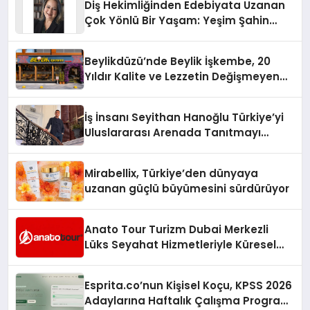
Diş Hekimliğinden Edebiyata Uzanan
Çok Yönlü Bir Yaşam: Yeşim Şahin
Yaman
Beylikdüzü’nde Beylik İşkembe, 20
Yıldır Kalite ve Lezzetin Değişmeyen
Adresi
İş İnsanı Seyithan Hanoğlu Türkiye’yi
Uluslararası Arenada Tanıtmayı
Hedefliyor
Mirabellix, Türkiye’den dünyaya
uzanan güçlü büyümesini sürdürüyor
Anato Tour Turizm Dubai Merkezli
Lüks Seyahat Hizmetleriyle Küresel
Turizmde Öne Çıkıyor
Esprita.co’nun Kişisel Koçu, KPSS 2026
Adaylarına Haftalık Çalışma Programı