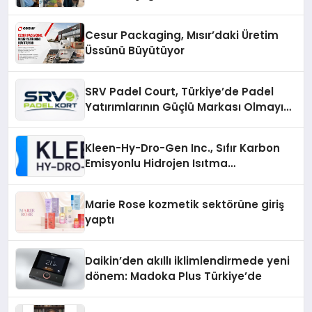
Cesur Packaging, Mısır’daki Üretim
Üssünü Büyütüyor
SRV Padel Court, Türkiye’de Padel
Yatırımlarının Güçlü Markası Olmayı
Sürdürüyor
Kleen-Hy-Dro-Gen Inc., Sıfır Karbon
Emisyonlu Hidrojen Isıtma
Teknolojisinde ISO ve TSSA
Düzenleyici Onaylarını Aldı
Marie Rose kozmetik sektörüne giriş
yaptı
Daikin’den akıllı iklimlendirmede yeni
dönem: Madoka Plus Türkiye’de