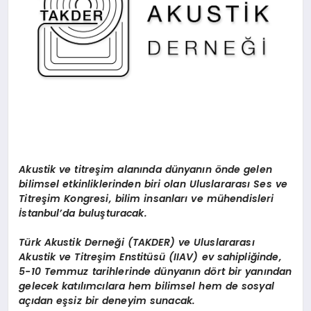
Akustik ve titreşim alanında dünyanın
ö
nde gelen
bilimsel etkinliklerinden biri olan Uluslararası Ses ve
Titreşim Kongresi, bilim insanları
ve m
ühendisleri
İstanbul
’
da buluşturacak.
Türk Akustik Derneği (TAKDER) ve Uluslararası
Akustik ve Titreş
im Enstit
üsü (IIAV) ev sahipliğinde,
5-10 Temmuz tarihlerinde dünyanı
n d
ö
rt bir yanından
gelecek katılımcılara
hem bilimsel hem de sosyal
açıdan eşsiz bir deneyim sunacak.