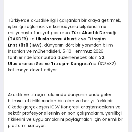
Türkiye’de akustikle ilgili çalışanları bir araya getirmek,
iş birliği sağlamak ve kamuoyunu bilgilendirme
misyonuyla faaliyet gösteren
Türk Akustik Derneği
(TAKDER)
ile
Uluslararası Akustik ve Titreş
im
Enstit
üsü (IIAV)
, dünyanın dört bir yanından bilim
insanları ve mühendisleri, 5-10 Temmuz 2026
tarihlerinde İstanbul’da düzenlenecek olan
32.
Uluslararası Ses ve Titreş
im Kongresi
’ne (ICSV32)
katılmaya davet ediyor.
Akustik ve titreşim alanında dünyanın önde gelen
bilimsel etkinliklerinden biri olan ve her yıl farklı bir
ülkede gerçekleşen ICSV Kongresi, araştırmacıların ve
sektör profesyonellerinin en son çalışmalarını, yenilikçi
fikirlerini ve uygulamalarını paylaşmaları için önemli bir
platform sunuyor.