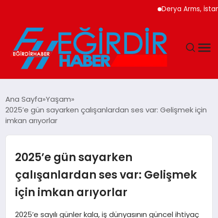
Derya Arms, İstanbul P
DÜNYA
Ana Sayfa
Yaşam
2025’e gün sayarken çalışanlardan ses var: Gelişmek için
EĞITIM
imkan arıyorlar
EKONOMI
2025’e gün sayarken
GÜNDEM
çalışanlardan ses var: Gelişmek
için imkan arıyorlar
MAGAZIN
2025’e sayılı günler kala, iş dünyasının güncel ihtiyaç
SIYASET