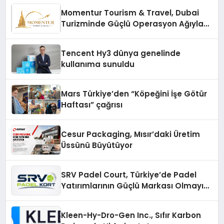
Momentur Tourism & Travel, Dubai
Turizminde Güçlü Operasyon Ağıyla
Fark Yaratıyor
Tencent Hy3 dünya genelinde
kullanıma sunuldu
Mars Türkiye’den “Köpeğini İşe Götür
Haftası” çağrısı
Cesur Packaging, Mısır’daki Üretim
Üssünü Büyütüyor
SRV Padel Court, Türkiye’de Padel
Yatırımlarının Güçlü Markası Olmayı
Sürdürüyor
Kleen-Hy-Dro-Gen Inc., Sıfır Karbon