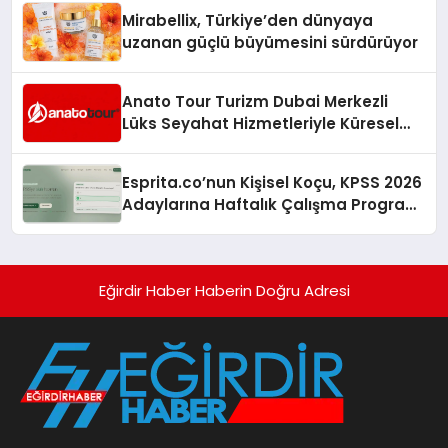
Mirabellix, Türkiye’den dünyaya
uzanan güçlü büyümesini sürdürüyor
Anato Tour Turizm Dubai Merkezli
Lüks Seyahat Hizmetleriyle Küresel
Turizmde Öne Çıkıyor
Esprita.co’nun Kişisel Koçu, KPSS 2026
Adaylarına Haftalık Çalışma Programı
Kuruyor
Eğirdir Haber Haberin Doğru Adresi