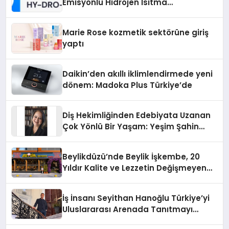
Emisyonlu Hidrojen Isıtma
Teknolojisinde ISO ve TSSA
Düzenleyici Onaylarını Aldı
Marie Rose kozmetik sektörüne giriş
yaptı
Daikin’den akıllı iklimlendirmede yeni
dönem: Madoka Plus Türkiye’de
Diş Hekimliğinden Edebiyata Uzanan
Çok Yönlü Bir Yaşam: Yeşim Şahin
Yaman
Beylikdüzü’nde Beylik İşkembe, 20
Yıldır Kalite ve Lezzetin Değişmeyen
Adresi
İş İnsanı Seyithan Hanoğlu Türkiye’yi
Uluslararası Arenada Tanıtmayı
Hedefliyor