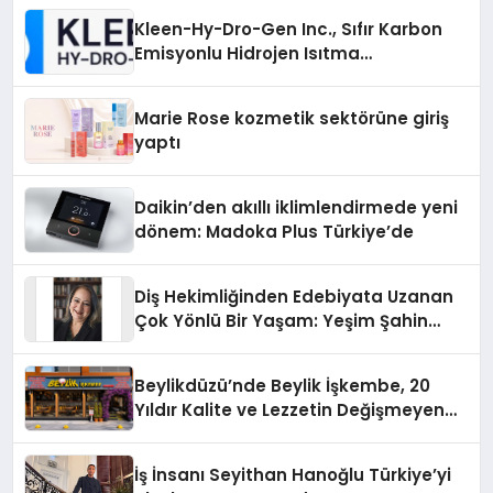
Kleen-Hy-Dro-Gen Inc., Sıfır Karbon
Emisyonlu Hidrojen Isıtma
Teknolojisinde ISO ve TSSA
Düzenleyici Onaylarını Aldı
Marie Rose kozmetik sektörüne giriş
yaptı
Daikin’den akıllı iklimlendirmede yeni
dönem: Madoka Plus Türkiye’de
Diş Hekimliğinden Edebiyata Uzanan
Çok Yönlü Bir Yaşam: Yeşim Şahin
Yaman
Beylikdüzü’nde Beylik İşkembe, 20
Yıldır Kalite ve Lezzetin Değişmeyen
Adresi
İş İnsanı Seyithan Hanoğlu Türkiye’yi