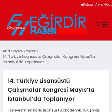
Falcon Aero Group, Kür
DÜNYA
Ana Sayfa
Yaşam
14. Türkiye Lisansüstü Çalışmalar Kongresi Mayıs’ta
EĞITIM
İstanbul’da Toplanıyor
EKONOMI
14. Türkiye Lisansüstü
GÜNDEM
Çalışmalar Kongresi Mayıs’ta
İstanbul’da Toplanıyor
MAGAZIN
Türkiye’nin en köklü lisansüstü akademik buluşması
SIYASET