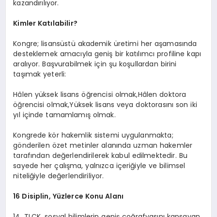
kazandırılıyor.
Kimler Katılabilir?
Kongre; lisansüstü akademik üretimi her aşamasında
desteklemek amacıyla geniş bir katılımcı profiline kapı
aralıyor. Başvurabilmek için şu koşullardan birini
taşımak yeterli:
Hâlen yüksek lisans öğrencisi
olmak,Hâlen
doktora
öğrencisi
olmak,Yüksek
lisans veya doktorasını son iki
yıl içinde tamamlamış olmak.
Kongrede kör hakemlik sistemi uygulanmakta;
gönderilen özet metinler alanında uzman hakemler
tarafından değerlendirilerek kabul edilmektedir. Bu
sayede her çalışma, yalnızca içeriğiyle ve bilimsel
niteliğiyle değerlendiriliyor.
16 Disiplin, Yüzlerce Konu Alanı
14. TLÇK, sosyal bilimlerin geniş coğrafyasını kapsayan