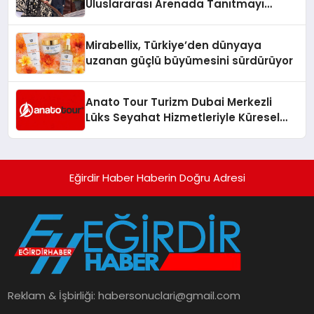
Uluslararası Arenada Tanıtmayı
Hedefliyor
Mirabellix, Türkiye’den dünyaya
uzanan güçlü büyümesini sürdürüyor
Anato Tour Turizm Dubai Merkezli
Lüks Seyahat Hizmetleriyle Küresel
Turizmde Öne Çıkıyor
Eğirdir Haber Haberin Doğru Adresi
Reklam & İşbirliği:
habersonuclari@gmail.com