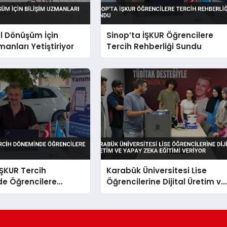
al Dönüşüm İçin
Sinop’ta İŞKUR Öğrencilere
manları Yetiştiriyor
Tercih Rehberliği Sundu
İŞKUR Tercih
Karabük Üniversitesi Lise
e Öğrencilere
Öğrencilerine Dijital Üretim ve
Etti
Yapay Zeka Eğitimi Veriyor