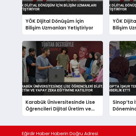
YÖK Dijital Dönüşüm İçin
YÖK Dijit
Bilişim Uzmanları Yetiştiriyor
Bilişim Uz
Karabük Üniversitesinde Lise
Sinop’ta 
Öğrencileri Dijital Üretim ve
Dönemind
Yapay Zeka Eğitimine Katılıyor
Rehberlik 
Eğirdir Haber Haberin Doğru Adresi