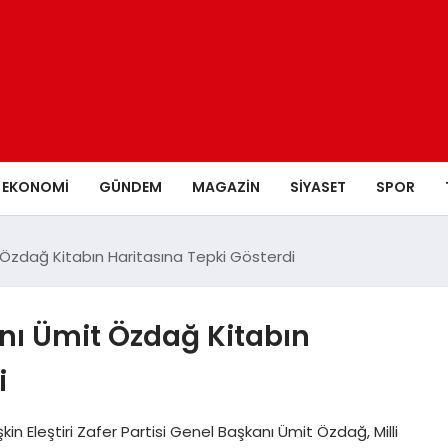
EKONOMI
GÜNDEM
MAGAZIN
SIYASET
SPOR
 Özdağ Kitabın Haritasına Tepki Gösterdi
anı Ümit Özdağ Kitabın
i
n Eleştiri Zafer Partisi Genel Başkanı Ümit Özdağ, Milli