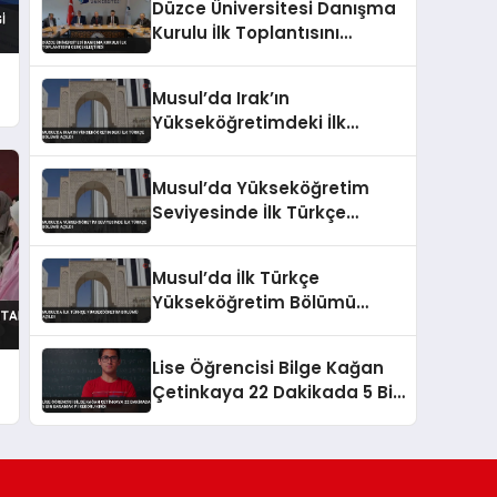
Düzce Üniversitesi Danışma
Kurulu İlk Toplantısını
Gerçekleştirdi
Musul’da Irak’ın
Yükseköğretimdeki İlk
Türkçe Bölümü Açıldı
Musul’da Yükseköğretim
Seviyesinde İlk Türkçe
Bölümü Açıldı
Musul’da İlk Türkçe
Yükseköğretim Bölümü
Açıldı
Lise Öğrencisi Bilge Kağan
Çetinkaya 22 Dakikada 5 Bin
Basamak Pi Rekoru Kırdı