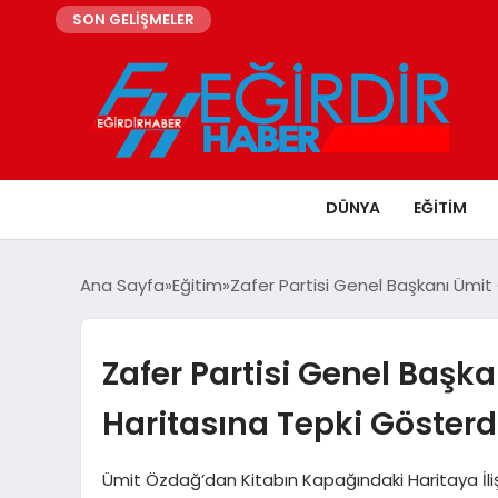
SON GELİŞMELER
DÜNYA
EĞITIM
Ana Sayfa
Eğitim
Zafer Partisi Genel Başkanı Ümit
Zafer Partisi Genel Başk
Haritasına Tepki Gösterd
Ümit Özdağ’dan Kitabın Kapağındaki Haritaya İlişki