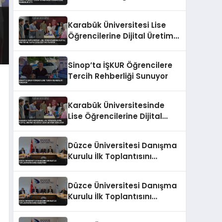
Rehberlik Etti
Karabük Üniversitesi Lise
Öğrencilerine Dijital Üretim
ve Yapay Zeka Eğitimi
Veriyor
Sinop’ta İŞKUR Öğrencilere
Tercih Rehberliği Sunuyor
Karabük Üniversitesinde
Lise Öğrencilerine Dijital
Üretim ve Yapay Zeka
Eğitimi Veriliyor
Düzce Üniversitesi Danışma
Kurulu İlk Toplantısını
Gerçekleştirdi
Düzce Üniversitesi Danışma
Kurulu İlk Toplantısını
Gerçekleştirdi