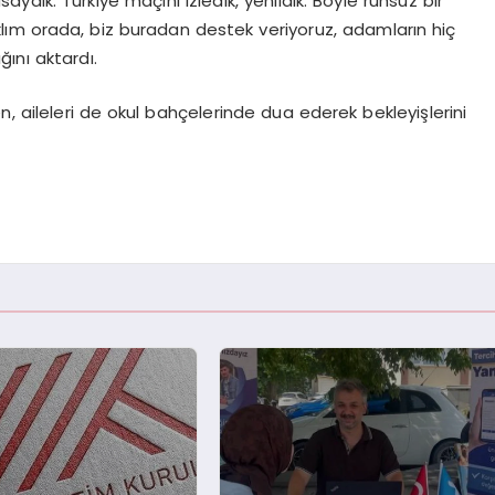
dık. Türkiye maçını izledik, yenildik. Böyle ruhsuz bir
lım orada, biz buradan destek veriyoruz, adamların hiç
ğını aktardı.
 aileleri de okul bahçelerinde dua ederek bekleyişlerini