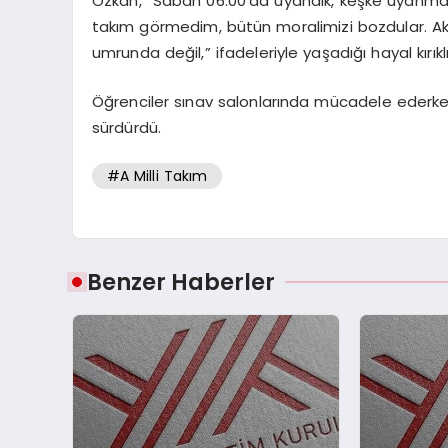
Özkan, “Sabah 06.00’da uyandık, keşke uyanmasay
takım görmedim, bütün moralimizi bozdular. Ak
umrunda değil,” ifadeleriyle yaşadığı hayal kırıklı
Öğrenciler sınav salonlarında mücadele ederken,
sürdürdü.
#A Milli Takım
Benzer Haberler