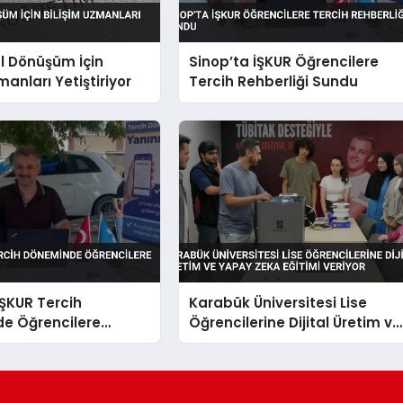
al Dönüşüm İçin
Sinop’ta İŞKUR Öğrencilere
manları Yetiştiriyor
Tercih Rehberliği Sundu
İŞKUR Tercih
Karabük Üniversitesi Lise
e Öğrencilere
Öğrencilerine Dijital Üretim ve
Etti
Yapay Zeka Eğitimi Veriyor