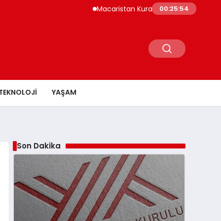
Macaristan Kuraklık Nedeniyle Paks Nükleer 
00:25:55
TEKNOLOJI
YAŞAM
Son Dakika