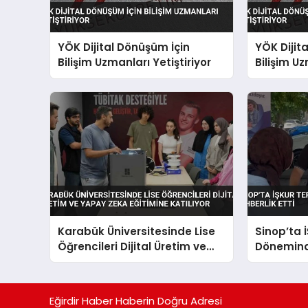
YÖK Dijital Dönüşüm İçin
YÖK Dijit
Bilişim Uzmanları Yetiştiriyor
Bilişim Uz
Karabük Üniversitesinde Lise
Sinop’ta 
Öğrencileri Dijital Üretim ve
Dönemind
Yapay Zeka Eğitimine Katılıyor
Rehberlik 
Eğirdir Haber Haberin Doğru Adresi