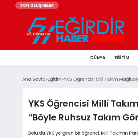
SON GELİŞMELER
DÜNYA
EĞITIM
Ana Sayfa
Eğitim
YKS Öğrencisi Milli Takım Mağlub
YKS Öğrencisi Milli Takım
“Böyle Ruhsuz Takım G
Bolu’da YKS’ye giren bir öğrenci, Milli Takım’ın 