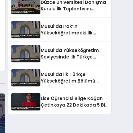
Düzce Üniversitesi Danışma
Kurulu İlk Toplantısını
Gerçekleştirdi
Musul’da Irak’ın
Yükseköğretimdeki İlk
Türkçe Bölümü Açıldı
Musul’da Yükseköğretim
Seviyesinde İlk Türkçe
Bölümü Açıldı
Musul’da İlk Türkçe
Yükseköğretim Bölümü
Açıldı
Lise Öğrencisi Bilge Kağan
Çetinkaya 22 Dakikada 5 Bin
Basamak Pi Rekoru Kırdı