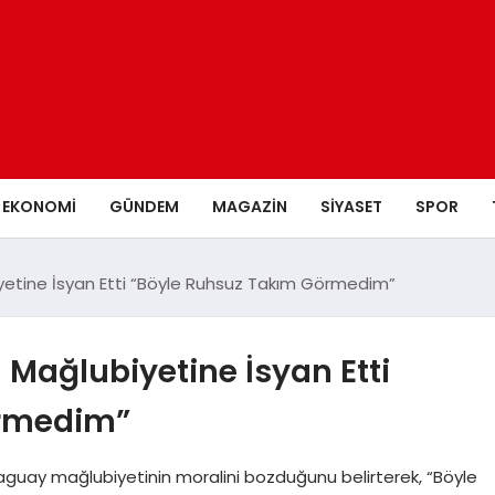
EKONOMI
GÜNDEM
MAGAZIN
SIYASET
SPOR
iyetine İsyan Etti “Böyle Ruhsuz Takım Görmedim”
 Mağlubiyetine İsyan Etti
örmedim”
Paraguay mağlubiyetinin moralini bozduğunu belirterek, “Böyle