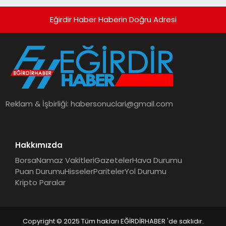
Eğirdir Haber Haberin Doğru Adresi
Reklam & İşbirliği:
habersonuclari@gmail.com
Hakkımızda
Borsa
Namaz Vakitleri
Gazeteler
Hava Durumu
Puan Durumu
Hisseler
Pariteler
Yol Durumu
Kripto Paralar
Copyright © 2025 Tüm hakları EĞİRDİRHABER 'de saklıdır.