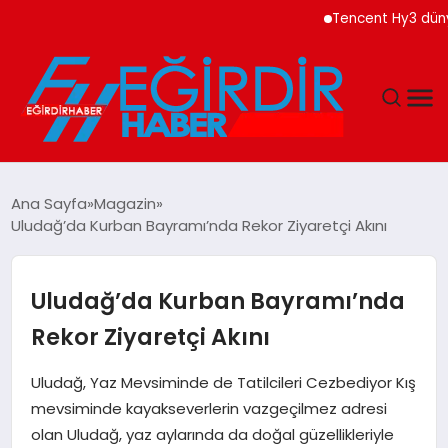
Tencent Hy3 dünya 
DÜNYA
Ana Sayfa
Magazin
Uludağ’da Kurban Bayramı’nda Rekor Ziyaretçi Akını
EĞITIM
EKONOMI
Uludağ’da Kurban Bayramı’nda
Rekor Ziyaretçi Akını
GÜNDEM
Uludağ, Yaz Mevsiminde de Tatilcileri Cezbediyor Kış
MAGAZIN
mevsiminde kayakseverlerin vazgeçilmez adresi
olan Uludağ, yaz aylarında da doğal güzellikleriyle
SIYASET