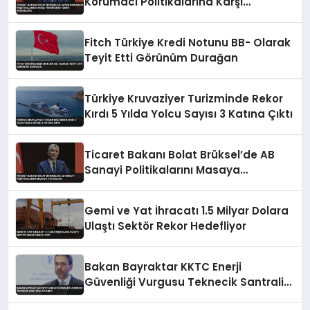
Korumacı Politikalarına Karşı
Türkiye’nin Yerini Savunacak
Fitch Türkiye Kredi Notunu BB- Olarak
Teyit Etti Görünüm Durağan
Türkiye Kruvaziyer Turizminde Rekor
Kırdı 5 Yılda Yolcu Sayısı 3 Katına Çıktı
Ticaret Bakanı Bolat Brüksel’de AB
Sanayi Politikalarını Masaya
Yatıracak
Gemi ve Yat İhracatı 1.5 Milyar Dolara
Ulaştı Sektör Rekor Hedefliyor
Bakan Bayraktar KKTC Enerji
Güvenliği Vurgusu Teknecik Santrali
Ziyareti