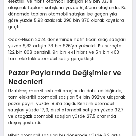
elektrikli ve hibrit otomobil satışları 149 bin 333’e
ulaşarak toplam satışların yüzde 51,4’ünü oluşturdu. Bu
dönemde toplam otomobil satışları ise geçen yıla
göre yüzde 5,93 azalarak 290 bin 870 olarak kayıtlara
geçti.
Ocak-Nisan 2024 döneminde hafif ticari araç satışları
yüzde 8,83 artışla 78 bin 826’ya yükseldi. Bu süreçte
122 bin 808 benzinli, 94 bin 441 hibrit ve 54 bin 463
tam elektrikli otomobil satışı gerçekleşti.
Pazar Paylarında Değişimler ve
Nedenleri
Uzatılmış menzil sistemli araçlar da dahil edildiğinde,
tam elektrikli otomobil satışları 54 bin 892’ye ulaşarak
pazar payını yüzde 18,9’a taşıdı. Benzinli otomobil
satışları yüzde 17,9, dizel otomobil satışları yüzde 32,7
ve otogazlı otomobil satışları yüzde 27,5 oranında
düşüş gösterdi.
Hibrit otomobil satışları bu dönemde yüzde 6,2 artış