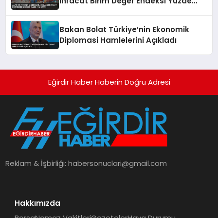
İhracat Birim Değer Endeksi Yüzde
14,2 Arttı
Bakan Bolat Türkiye’nin Ekonomik
Diplomasi Hamlelerini Açıkladı
Eğirdir Haber Haberin Doğru Adresi
Reklam & İşbirliği:
habersonuclari@gmail.com
Hakkımızda
Borsa
Namaz Vakitleri
Gazeteler
Hava Durumu