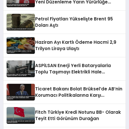
Yeni Düzenleme Yarın Yürürlüğe
Giriyor
Petrol Fiyatları Yükselişte Brent 95
Doları Aştı
Haziran Ayı Kartlı Ödeme Hacmi 2,9
Trilyon Liraya Ulaştı
ASPİLSAN Enerji Yerli Bataryalarla
Toplu Taşımayı Elektrikli Hale
Getiriyor
Ticaret Bakanı Bolat Brüksel’de AB’nin
Korumacı Politikalarına Karşı
Türkiye’nin Yerini Savunacak
Fitch Türkiye Kredi Notunu BB- Olarak
Teyit Etti Görünüm Durağan