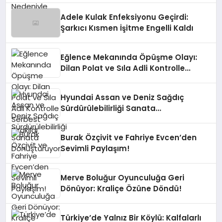
Adele Kulak Enfeksiyonu Geçirdi:
Şarkıcı Kısmen İşitme Engelli Kaldı
Eğlence Mekanında Öpüşme Olayı:
Dilan Polat ve Sıla Adli Kontrolle
Serbest Bırakıldı
Hyundai Assan ve Deniz Sağdıç
Sürdürülebilirliği Sanata
Dönüştürüyor.
Burak Özçivit ve Fahriye Evcen’den
Sevimli Paylaşım!
Merve Boluğur Oyunculuğa Geri
Dönüyor: Kraliçe Özüne Döndü!
Türkiye’de Yalnız Bir Köylü: Kalfalarlı