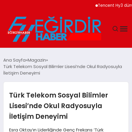
Tencent Hy3 dünya 
DÜNYA
Ana Sayfa
Magazin
Türk Telekom Sosyal Bilimler Lisesi’nde Okul Radyosuyla
EĞITIM
İletişim Deneyimi
EKONOMI
Türk Telekom Sosyal Bilimler
GÜNDEM
Lisesi’nde Okul Radyosuyla
İletişim Deneyimi
MAGAZIN
Esra Oktay’ın Liderliğinde Genç Frekans ‘Türk
SIYASET