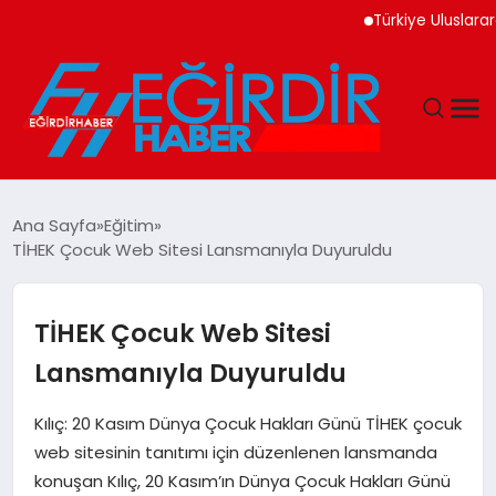
Türkiye Uluslararası N
DÜNYA
Ana Sayfa
Eğitim
TİHEK Çocuk Web Sitesi Lansmanıyla Duyuruldu
EĞITIM
EKONOMI
TİHEK Çocuk Web Sitesi
Lansmanıyla Duyuruldu
GÜNDEM
Kılıç: 20 Kasım Dünya Çocuk Hakları Günü TİHEK çocuk
MAGAZIN
web sitesinin tanıtımı için düzenlenen lansmanda
konuşan Kılıç, 20 Kasım’ın Dünya Çocuk Hakları Günü
SIYASET