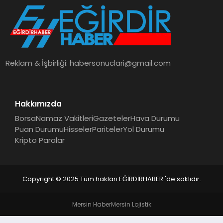
SPOR
TEKNOLOJI
Reklam & İşbirliği:
habersonuclari@gmail.com
YAŞAM
Hakkımızda
Borsa
Namaz Vakitleri
Gazeteler
Hava Durumu
Puan Durumu
Hisseler
Pariteler
Yol Durumu
Kripto Paralar
Copyright © 2025 Tüm hakları EĞİRDİRHABER 'de saklıdır.
Mersin Haber
Mersin Lojistik