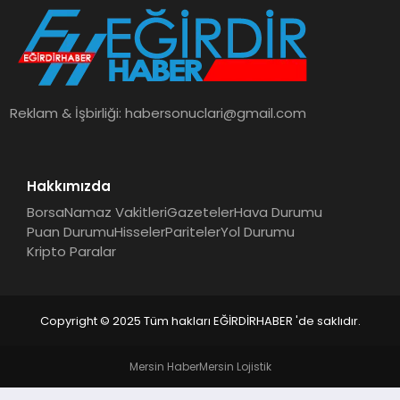
SPOR
TEKNOLOJI
Reklam & İşbirliği:
habersonuclari@gmail.com
YAŞAM
Hakkımızda
Borsa
Namaz Vakitleri
Gazeteler
Hava Durumu
Puan Durumu
Hisseler
Pariteler
Yol Durumu
Kripto Paralar
Copyright © 2025 Tüm hakları EĞİRDİRHABER 'de saklıdır.
Mersin Haber
Mersin Lojistik