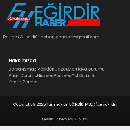
SPOR
TEKNOLOJI
Reklam & İşbirliği:
habersonuclari@gmail.com
YAŞAM
Hakkımızda
Borsa
Namaz Vakitleri
Gazeteler
Hava Durumu
Puan Durumu
Hisseler
Pariteler
Yol Durumu
Kripto Paralar
Copyright © 2025 Tüm hakları EĞİRDİRHABER 'de saklıdır.
Mersin Haber
Mersin Lojistik