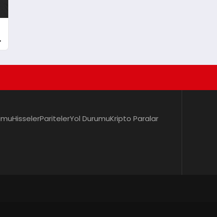
umu
Hisseler
Pariteler
Yol Durumu
Kripto Paralar