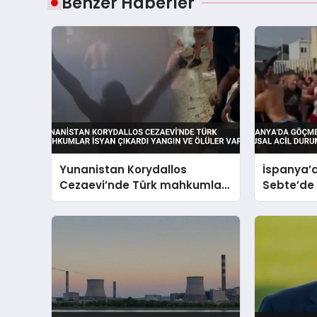
Benzer Haberler
Yunanistan Korydallos
İspanya’
Cezaevi’nde Türk mahkumlar
Sebte’de 
isyan çıkardı yangın ve ölüler
Ulusal Ac
var
Yapıldı