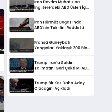
İran Devrim Muhafızları
İngiltere’deki ABD Üsleri İçin
Uyardı
İran Hürmüz Boğazı’nda
ABD’nin Teklifini Reddetti
Fransa Güneybatı
Yangınları Yaklaşık 200 Bin
Kişiyi Tahliye Etti
Trump İran’a Saldırı
Talimatını Geri Çekti Mı ABD
Medyası Axios’u Kaynak
Gösterdi
Trump Bir Kez Daha Aday
Olacağını Açıkladı