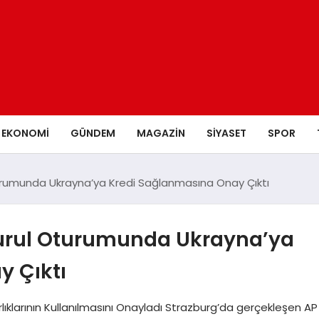
EKONOMI
GÜNDEM
MAGAZIN
SIYASET
SPOR
urumunda Ukrayna’ya Kredi Sağlanmasına Onay Çıktı
Kurul Oturumunda Ukrayna’ya
 Çıktı
rlıklarının Kullanılmasını Onayladı Strazburg’da gerçekleşen AP