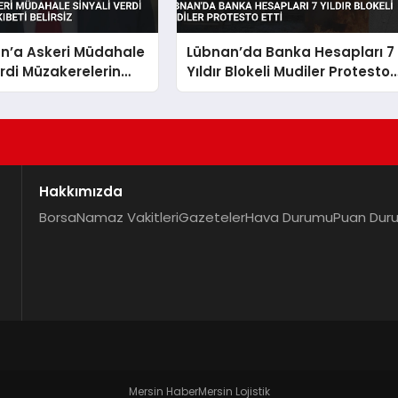
an’a Askeri Müdahale
Lübnan’da Banka Hesapları 7
erdi Müzakerelerin
Yıldır Blokeli Mudiler Protesto
lirsiz
Etti
Hakkımızda
Borsa
Namaz Vakitleri
Gazeteler
Hava Durumu
Puan Dur
Mersin Haber
Mersin Lojistik