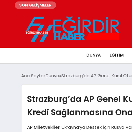
SON GELİŞMELER
DÜNYA
EĞITIM
Ana Sayfa
Dünya
Strazburg’da AP Genel Kurul Ot
Strazburg’da AP Genel 
Kredi Sağlanmasına Onay
AP Milletvekilleri Ukrayna’ya Destek İçin Rusya Va