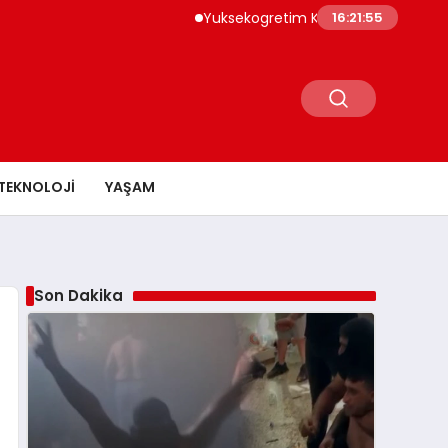
Yuksekogretim Kurumu Dijital Donusum Ic
16:21:55
TEKNOLOJI
YAŞAM
Son Dakika