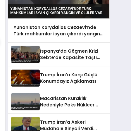
Yunanistan Korydallos Cezaevi’nde
Türk mahkumlar isyan çıkardı yangın
ve ölüler var
İspanya’da Göçmen Krizi
Sebte’de Kapasite Taştı
Ulusal Acil Durum Çağrısı
Yapıldı
Trump İran’a Karşı Güçlü
Konumdayız Açıklaması
Macaristan Kuraklık
Nedeniyle Paks Nükleer
Santralini Kapatıyor
Trump İran’a Askeri
Müdahale Sinyali Verdi