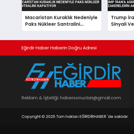
Macaristan Kuraklık Nedeniyle
Trump İr
Paks Nükleer Santralini
Sinyali V
Kapatıyor
Akıbeti Be
Eğirdir Haber Haberin Doğru Adresi
Reklam & İşbirliği:
habersonuclari@gmail.com
Copyright © 2025 Tüm hakları EĞİRDİRHABER 'de saklıdır.