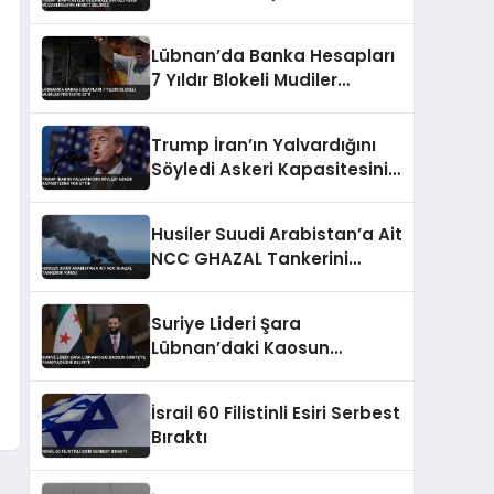
Müzakerelerin Akıbeti
Belirsiz
Lübnan’da Banka Hesapları
7 Yıldır Blokeli Mudiler
Protesto Etti
Trump İran’ın Yalvardığını
Söyledi Askeri Kapasitesini
Yok Ettik
Husiler Suudi Arabistan’a Ait
NCC GHAZAL Tankerini
Vurdu
Suriye Lideri Şara
Lübnan’daki Kaosun
Suriye’ye Yansıyacağını
Belirtti
İsrail 60 Filistinli Esiri Serbest
Bıraktı