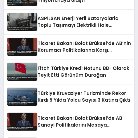
Trilyon Liraya Ulaştı
ASPİLSAN Enerji Yerli Bataryalarla
Toplu Taşımayı Elektrikli Hale
Getiriyor
Ticaret Bakanı Bolat Brüksel’de AB’nin
Korumacı Politikalarına Karşı
Türkiye’nin Yerini Savunacak
Fitch Türkiye Kredi Notunu BB- Olarak
Teyit Etti Görünüm Durağan
Türkiye Kruvaziyer Turizminde Rekor
Kırdı 5 Yılda Yolcu Sayısı 3 Katına Çıktı
Ticaret Bakanı Bolat Brüksel’de AB
Sanayi Politikalarını Masaya
Yatıracak