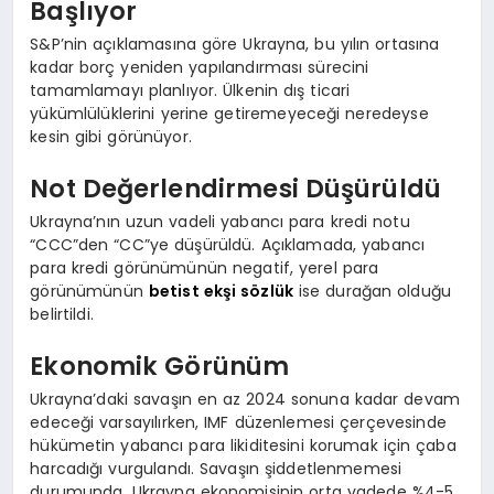
Başlıyor
S&P’nin açıklamasına göre Ukrayna, bu yılın ortasına
kadar borç yeniden yapılandırması sürecini
tamamlamayı planlıyor. Ülkenin dış ticari
yükümlülüklerini yerine getiremeyeceği neredeyse
kesin gibi görünüyor.
Not Değerlendirmesi Düşürüldü
Ukrayna’nın uzun vadeli yabancı para kredi notu
“CCC”den “CC”ye düşürüldü. Açıklamada, yabancı
para kredi görünümünün negatif, yerel para
görünümünün
betist ekşi sözlük
ise durağan olduğu
belirtildi.
Ekonomik Görünüm
Ukrayna’daki savaşın en az 2024 sonuna kadar devam
edeceği varsayılırken, IMF düzenlemesi çerçevesinde
hükümetin yabancı para likiditesini korumak için çaba
harcadığı vurgulandı. Savaşın şiddetlenmemesi
durumunda, Ukrayna ekonomisinin orta vadede %4-5