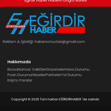
Eğirdir Haber Haberin Doğru Adresi
Reklam & İşbirliği:
habersonuclari@gmail.com
Hakkımızda
Borsa
Namaz Vakitleri
Gazeteler
Hava Durumu
Puan Durumu
Hisseler
Pariteler
Yol Durumu
Kripto Paralar
Copyright © 2025 Tüm hakları EĞİRDİRHABER 'de saklıdır.