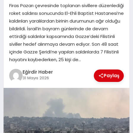
Firas Pazarı çevresinde toplanan sivillere düzenlediği
roket saldırısı sonucunda El-Ehli Baptist Hastanesi’ne
SPOR
kaldırılan yaralılardan birinin durumunun ağır olduğu
bildirildi. İsrail’in bayram günlerinde de devam
TEKNOLOJI
ettirdiği saldırılar kapsamında Gazze’deki Filistinli
siviller hedef alınmaya devam ediyor. Son 48 saat
YAŞAM
içinde Gazze Şeridi’ne yapılan saldırılarda 7 Filistinli
hayatını kaybederken, 25 kişi de…
Eğirdir Haber
Paylaş
31 Mayıs 2026