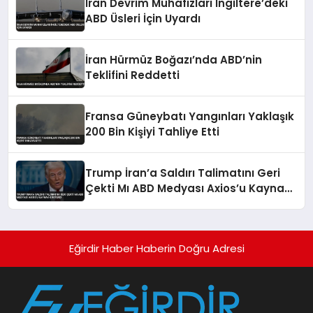
İran Devrim Muhafızları İngiltere’deki
ABD Üsleri İçin Uyardı
İran Hürmüz Boğazı’nda ABD’nin
Teklifini Reddetti
Fransa Güneybatı Yangınları Yaklaşık
200 Bin Kişiyi Tahliye Etti
Trump İran’a Saldırı Talimatını Geri
Çekti Mı ABD Medyası Axios’u Kaynak
Gösterdi
Eğirdir Haber Haberin Doğru Adresi