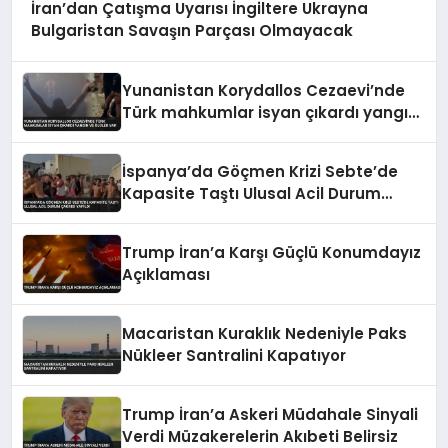
İran’dan Çatışma Uyarısı İngiltere Ukrayna
Bulgaristan Savaşın Parçası Olmayacak
Yunanistan Korydallos Cezaevi’nde
Türk mahkumlar isyan çıkardı yangın
ve ölüler var
İspanya’da Göçmen Krizi Sebte’de
Kapasite Taştı Ulusal Acil Durum
Çağrısı Yapıldı
Trump İran’a Karşı Güçlü Konumdayız
Açıklaması
Macaristan Kuraklık Nedeniyle Paks
Nükleer Santralini Kapatıyor
Trump İran’a Askeri Müdahale Sinyali
Verdi Müzakerelerin Akıbeti Belirsiz