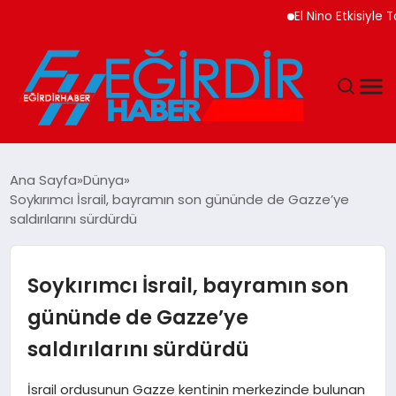
El Nino Etkisiyle Tarım
DÜNYA
Ana Sayfa
Dünya
Soykırımcı İsrail, bayramın son gününde de Gazze’ye
EĞITIM
saldırılarını sürdürdü
EKONOMI
Soykırımcı İsrail, bayramın son
GÜNDEM
gününde de Gazze’ye
saldırılarını sürdürdü
MAGAZIN
İsrail ordusunun Gazze kentinin merkezinde bulunan
SIYASET