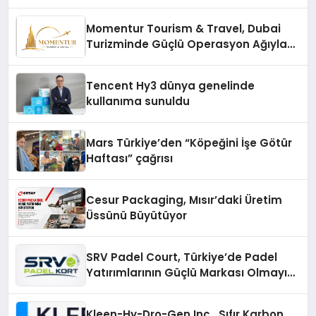
Momentur Tourism & Travel, Dubai
Turizminde Güçlü Operasyon Ağıyla
Fark Yaratıyor
Tencent Hy3 dünya genelinde
kullanıma sunuldu
Mars Türkiye’den “Köpeğini İşe Götür
Haftası” çağrısı
Cesur Packaging, Mısır’daki Üretim
Üssünü Büyütüyor
SRV Padel Court, Türkiye’de Padel
Yatırımlarının Güçlü Markası Olmayı
Sürdürüyor
Kleen-Hy-Dro-Gen Inc., Sıfır Karbon