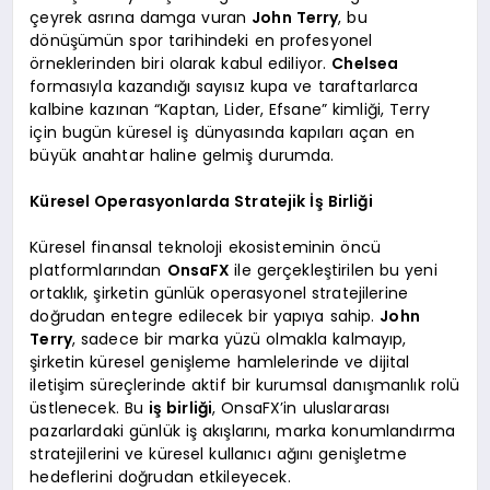
çeyrek asrına damga vuran
John Terry
, bu
dönüşümün spor tarihindeki en profesyonel
örneklerinden biri olarak kabul ediliyor.
Chelsea
formasıyla kazandığı sayısız kupa ve taraftarlarca
kalbine kazınan “Kaptan, Lider, Efsane” kimliği, Terry
için bugün küresel iş dünyasında kapıları açan en
büyük anahtar haline gelmiş durumda.
Küresel Operasyonlarda Stratejik İş Birliği
Küresel finansal teknoloji ekosisteminin öncü
platformlarından
OnsaFX
ile gerçekleştirilen bu yeni
ortaklık, şirketin günlük operasyonel stratejilerine
doğrudan entegre edilecek bir yapıya sahip.
John
Terry
, sadece bir marka yüzü olmakla kalmayıp,
şirketin küresel genişleme hamlelerinde ve dijital
iletişim süreçlerinde aktif bir kurumsal danışmanlık rolü
üstlenecek. Bu
iş birliği
, OnsaFX’in uluslararası
pazarlardaki günlük iş akışlarını, marka konumlandırma
stratejilerini ve küresel kullanıcı ağını genişletme
hedeflerini doğrudan etkileyecek.