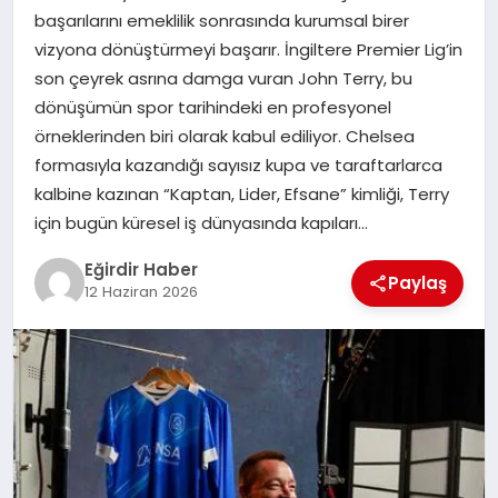
başarılarını emeklilik sonrasında kurumsal birer
vizyona dönüştürmeyi başarır. İngiltere Premier Lig’in
SPOR
son çeyrek asrına damga vuran John Terry, bu
dönüşümün spor tarihindeki en profesyonel
TEKNOLOJI
örneklerinden biri olarak kabul ediliyor. Chelsea
formasıyla kazandığı sayısız kupa ve taraftarlarca
YAŞAM
kalbine kazınan “Kaptan, Lider, Efsane” kimliği, Terry
için bugün küresel iş dünyasında kapıları…
Eğirdir Haber
Paylaş
12 Haziran 2026