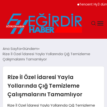
Tencent Hy3 dünya 
DÜNYA
Ana Sayfa
Gündem
Rize İl Özel İdaresi Yayla Yollarında Çığ Temizleme
EĞITIM
Çalışmalarını Tamamlıyor
EKONOMI
Rize İl Özel İdaresi Yayla
GÜNDEM
Yollarında Çığ Temizleme
Çalışmalarını Tamamlıyor
MAGAZIN
Rize İl Özel İdaresi Yayla Yollarında Çığ Temizleme
SIYASET