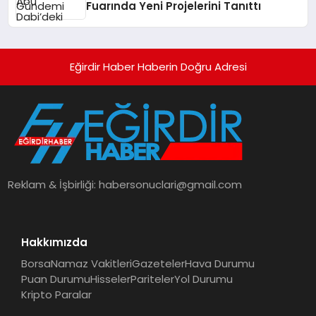
Fuarında Yeni Projelerini Tanıttı
Eğirdir Haber Haberin Doğru Adresi
Reklam & İşbirliği:
habersonuclari@gmail.com
Hakkımızda
Borsa
Namaz Vakitleri
Gazeteler
Hava Durumu
Puan Durumu
Hisseler
Pariteler
Yol Durumu
Kripto Paralar