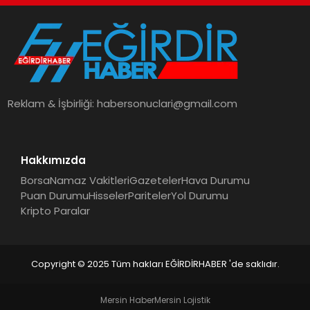
Reklam & İşbirliği:
habersonuclari@gmail.com
Hakkımızda
Borsa
Namaz Vakitleri
Gazeteler
Hava Durumu
Puan Durumu
Hisseler
Pariteler
Yol Durumu
Kripto Paralar
Copyright © 2025 Tüm hakları EĞİRDİRHABER 'de saklıdır.
Mersin Haber
Mersin Lojistik