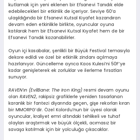
kutlamak için yeni eklenen bir Efsanevi Tanıdık elde
edebilecekleri bir etkinlik de içeriyor. Seviye 60’a
ulaşıldığında bir Efsanevi Kutsal Kıyafet kazandıran
devam eden etkinlikle birlikte, oyuncular oyuna
katılarak hem bir Efsanevi Kutsal Kıyafet hem de bir
Efsanevi Tanıdık kazanabilirler.
Oyun içi kasabalar, şenlikli bir Büyük Festival temasıyla
dekore edildi ve özel bir etkinlik zindanı açılmaya
hazırlanıyor. Güncelleme ayrıca Kaos Kulesi’ni 50F’ye
kadar genişleterek ek zorluklar ve ilerleme fırsatları
sunuyor.
RAVEN’ın (EvilBane: The Iron King)
resmi devam oyunu
olan
RAVEN2
, rakipsiz grafiklerle yeniden tasarlanan
karanlık bir fantezi diyarında geçen, gişe rekorları kıran
bir MMORPG’dir. Özel Kolordu’nun bir üyesi olarak
oyuncular, kraliyet emri altındaki tehlikeli ve tuhaf
olayları araştırmak ve büyük ölçekli, acımasız bir
savaşa katılmak için bir yolculuğa çıkacaklar.