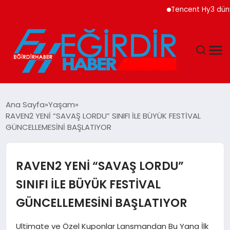
Tencent Hy3 dünya gen
DÜNYA
Ana Sayfa
Yaşam
RAVEN2 YENİ “SAVAŞ LORDU” SINIFI İLE BÜYÜK FESTİVAL
EĞITIM
GÜNCELLEMESİNİ BAŞLATIYOR
EKONOMI
RAVEN2 YENİ “SAVAŞ LORDU”
GÜNDEM
SINIFI İLE BÜYÜK FESTİVAL
GÜNCELLEMESİNİ BAŞLATIYOR
MAGAZIN
Ultimate ve Özel Kuponlar Lansmandan Bu Yana İlk
SIYASET