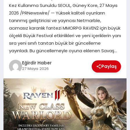
Kez Kullanıma Sunuldu SEOUL, Güney Kore, 27 Mayıs
2026 /PRNewswire/ — Yüksek kaliteli oyunların
SPOR
tanınmış geliştiricisi ve yayıncısı Netmarble,
acımasız karanlık fantezi MMORPG RAVEN2 için büyük
TEKNOLOJI
ölçekli Büyük Festival etkinlikleri ve yeni içeriklerin yanı
sıra yeni sınıfı tanıtan büyük bir güncelleme
YAŞAM
yayınladı. Bu güncellemeyle oyuna eklenen Savaş…
Eğirdir Haber
Paylaş
27 Mayıs 2026