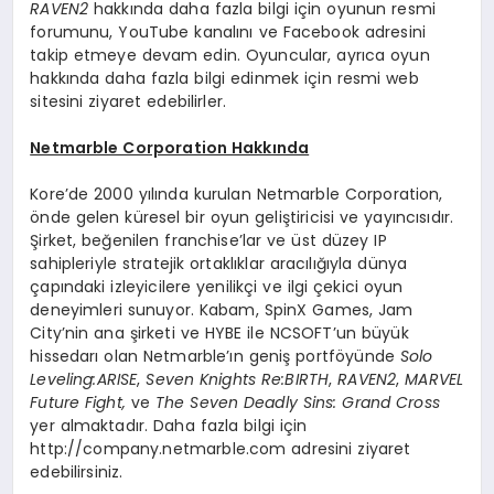
RAVEN2
hakkında daha fazla bilgi için oyunun resmi
forumunu, YouTube kanalını ve Facebook adresini
takip etmeye devam edin. Oyuncular, ayrıca oyun
hakkında daha fazla bilgi edinmek için resmi web
sitesini ziyaret edebilirler.
Netmarble Corporation Hakkında
Kore’de 2000 yılında kurulan Netmarble Corporation,
önde gelen küresel bir oyun geliştiricisi ve yayıncısıdır.
Şirket, beğenilen franchise’lar ve üst düzey IP
sahipleriyle stratejik ortaklıklar aracılığıyla dünya
çapındaki izleyicilere yenilikçi ve ilgi çekici oyun
deneyimleri sunuyor. Kabam, SpinX Games, Jam
City’nin ana şirketi ve HYBE ile NCSOFT’un büyük
hissedarı olan Netmarble’ın geniş portföyünde
Solo
Leveling:ARISE
,
Seven Knights Re:BIRTH
,
RAVEN2
,
MARVEL
Future Fight,
ve
The Seven Deadly Sins: Grand Cross
yer almaktadır. Daha fazla bilgi için
http://company.netmarble.com adresini ziyaret
edebilirsiniz.