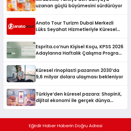
uzanan güçlü büyümesini sürdürüyor
Anato Tour Turizm Dubai Merkezli
Lüks Seyahat Hizmetleriyle Küresel
Turizmde Öne Çıkıyor
Esprita.co’nun Kişisel Koçu, KPSS 2026
Adaylarına Haftalık Çalışma Programı
Kuruyor
Küresel rinoplasti pazarının 2030’da
9,6 milyar dolara ulaşması bekleniyor
Türkiye’den küresel pazara: ShopinX,
dijital ekonomi ile gerçek dünya
alışverişini bir araya getirmeyi
hedefliyor
Eğirdir Haber Haberin Doğru Adresi