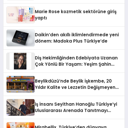
Teknolojisinde ISO ve TSSA
Düzenleyici Onaylarını Aldı
Marie Rose kozmetik sektörüne giriş
yaptı
Daikin’den akıllı iklimlendirmede yeni
dönem: Madoka Plus Türkiye’de
Diş Hekimliğinden Edebiyata Uzanan
Çok Yönlü Bir Yaşam: Yeşim Şahin
Yaman
Beylikdüzü’nde Beylik İşkembe, 20
Yıldır Kalite ve Lezzetin Değişmeyen
Adresi
İş İnsanı Seyithan Hanoğlu Türkiye’yi
Uluslararası Arenada Tanıtmayı
Hedefliyor
Mirabellix, Türkiye’den dünyaya