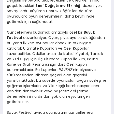
Değiştirme Jetonu alabilecekleri ve diledikleri sınıfa
geçebilecekleri
Sınıf Değiştirme Etkinliği
düzenliyor.
Savaş Lordu Büyüme Destek Göğüs’leri de tüm
oyunculara oyun deneyimlerini daha keyifli hale
getirmek için sağlanacak.
Güncellemeyi kutlamak amacıyla özel bir
Büyük
Festival
düzenleniyor. Oyun, piyasaya sürüldüğünden
bu yana ilk kez, oyuncular check-in etkinliğine
katılarak Ultimate Kuponları ve Özel Kuponlar
kazanabilirler. Ödüller arasında Kutsal Kıyafet, Tanıdık
ve Yıldız Işığı için üç Ultimate Kupon ile Zırh, Kalıntı,
Rune ve Silah Reonansı için dört Özel Kupon
bulunmaktadır. Bu kuponlar,
RAVEN2
‘nin piyasaya
sürülmesinden itibaren geçerli olan geçmişi
yansıtmaktadır; bu sayede oyuncular, uygun sözleşme
çağırma işlemlerini ve Yıldız Işığı kombinasyonlarını
yeniden deneyebilir veya başarısız geliştirme
denemelerinin ardından yok olan eşyaları geri
getirebilirler.
Büyük Festival ayrıca oyuncuların güncellemeyi