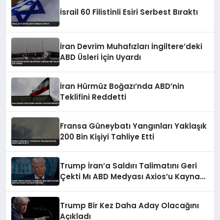
İsrail 60 Filistinli Esiri Serbest Bıraktı
İran Devrim Muhafızları İngiltere’deki
ABD Üsleri İçin Uyardı
İran Hürmüz Boğazı’nda ABD’nin
Teklifini Reddetti
Fransa Güneybatı Yangınları Yaklaşık
200 Bin Kişiyi Tahliye Etti
Trump İran’a Saldırı Talimatını Geri
Çekti Mı ABD Medyası Axios’u Kaynak
Gösterdi
Trump Bir Kez Daha Aday Olacağını
Açıkladı