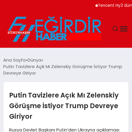
Tencent Hy3 dünya gen
DÜNYA
Ana Sayfa
Dünya
Putin Tavizlere Açık Mı Zelenskiy Görüşme İstiyor Trump
EĞITIM
Devreye Giriyor
EKONOMI
Putin Tavizlere Açık Mı Zelenskiy
GÜNDEM
Görüşme İstiyor Trump Devreye
Giriyor
MAGAZIN
Rusya Devlet Başkanı Putin’den Ukrayna açıklaması
SIYASET