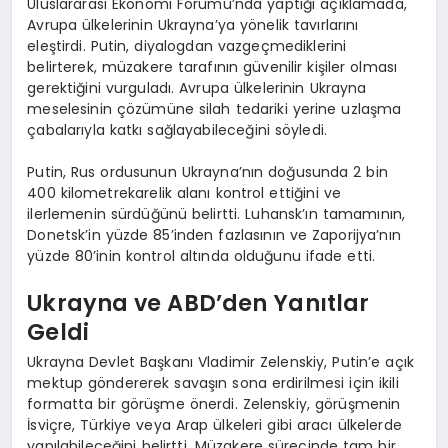
Uluslararası Ekonomi Forumu’nda yaptığı açıklamada,
Avrupa ülkelerinin Ukrayna’ya yönelik tavırlarını
eleştirdi. Putin, diyalogdan vazgeçmediklerini
belirterek, müzakere tarafının güvenilir kişiler olması
gerektiğini vurguladı. Avrupa ülkelerinin Ukrayna
meselesinin çözümüne silah tedariki yerine uzlaşma
çabalarıyla katkı sağlayabileceğini söyledi.
Putin, Rus ordusunun Ukrayna’nın doğusunda 2 bin
400 kilometrekarelik alanı kontrol ettiğini ve
ilerlemenin sürdüğünü belirtti. Luhansk’ın tamamının,
Donetsk’in yüzde 85’inden fazlasının ve Zaporijya’nın
yüzde 80’inin kontrol altında olduğunu ifade etti.
Ukrayna ve ABD’den Yanıtlar
Geldi
Ukrayna Devlet Başkanı Vladimir Zelenskiy, Putin’e açık
mektup göndererek savaşın sona erdirilmesi için ikili
formatta bir görüşme önerdi. Zelenskiy, görüşmenin
İsviçre, Türkiye veya Arap ülkeleri gibi aracı ülkelerde
yapılabileceğini belirtti. Müzakere sürecinde tam bir