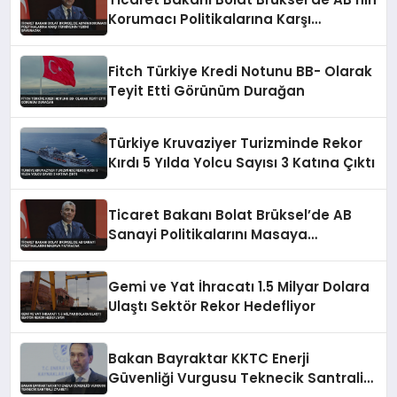
Korumacı Politikalarına Karşı
Türkiye’nin Yerini Savunacak
Fitch Türkiye Kredi Notunu BB- Olarak
Teyit Etti Görünüm Durağan
Türkiye Kruvaziyer Turizminde Rekor
Kırdı 5 Yılda Yolcu Sayısı 3 Katına Çıktı
Ticaret Bakanı Bolat Brüksel’de AB
Sanayi Politikalarını Masaya
Yatıracak
Gemi ve Yat İhracatı 1.5 Milyar Dolara
Ulaştı Sektör Rekor Hedefliyor
Bakan Bayraktar KKTC Enerji
Güvenliği Vurgusu Teknecik Santrali