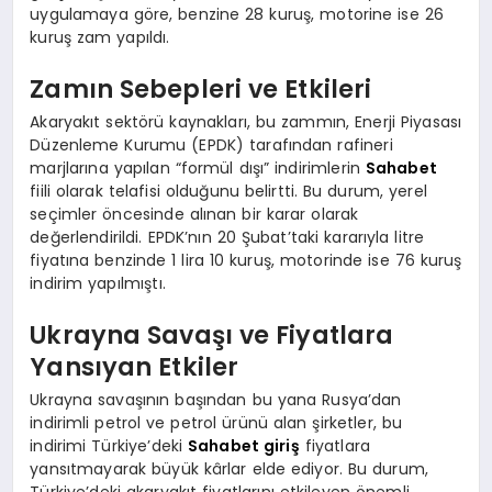
uygulamaya göre, benzine 28 kuruş, motorine ise 26
kuruş zam yapıldı.
Zamın Sebepleri ve Etkileri
Akaryakıt sektörü kaynakları, bu zammın, Enerji Piyasası
Düzenleme Kurumu (EPDK) tarafından rafineri
marjlarına yapılan “formül dışı” indirimlerin
Sahabet
fiili olarak telafisi olduğunu belirtti. Bu durum, yerel
seçimler öncesinde alınan bir karar olarak
değerlendirildi. EPDK’nın 20 Şubat’taki kararıyla litre
fiyatına benzinde 1 lira 10 kuruş, motorinde ise 76 kuruş
indirim yapılmıştı.
Ukrayna Savaşı ve Fiyatlara
Yansıyan Etkiler
Ukrayna savaşının başından bu yana Rusya’dan
indirimli petrol ve petrol ürünü alan şirketler, bu
indirimi Türkiye’deki
Sahabet giriş
fiyatlara
yansıtmayarak büyük kârlar elde ediyor. Bu durum,
Türkiye’deki akaryakıt fiyatlarını etkileyen önemli