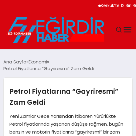
Kerkük’te 12 Bin Ruhsats
DÜNYA
Ana Sayfa
Ekonomi
Petrol Fiyatlarına “Gayriresmi” Zam Geldi
EĞITIM
EKONOMI
Petrol Fiyatlarına “Gayriresmi”
Zam Geldi
GÜNDEM
Yeni Zamlar Gece Yarısından İtibaren Yürürlükte
MAGAZIN
Petrol fiyatlarında yaşanan düşüşe rağmen, bugün
benzin ve motorin fiyatlarına “gayriresmi” bir zam
SIYASET