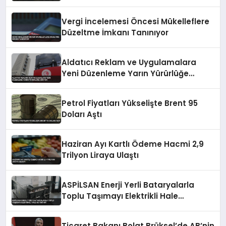
Vergi İncelemesi Öncesi Mükelleflere
Düzeltme İmkanı Tanınıyor
Aldatıcı Reklam ve Uygulamalara
Yeni Düzenleme Yarın Yürürlüğe
Giriyor
Petrol Fiyatları Yükselişte Brent 95
Doları Aştı
Haziran Ayı Kartlı Ödeme Hacmi 2,9
Trilyon Liraya Ulaştı
ASPİLSAN Enerji Yerli Bataryalarla
Toplu Taşımayı Elektrikli Hale
Getiriyor
Ticaret Bakanı Bolat Brüksel’de AB’nin