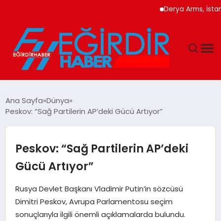
Derya Arms, İstanbul P
DÜNYA
Ana Sayfa
Dünya
Peskov: “Sağ Partilerin AP’deki Gücü Artıyor”
EĞITIM
EKONOMI
Peskov: “Sağ Partilerin AP’deki
Gücü Artıyor”
GÜNDEM
Rusya Devlet Başkanı Vladimir Putin’in sözcüsü
MAGAZIN
Dimitri Peskov, Avrupa Parlamentosu seçim
sonuçlarıyla ilgili önemli açıklamalarda bulundu.
SIYASET