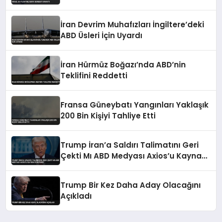
İran Devrim Muhafızları İngiltere’deki
ABD Üsleri İçin Uyardı
İran Hürmüz Boğazı’nda ABD’nin
Teklifini Reddetti
Fransa Güneybatı Yangınları Yaklaşık
200 Bin Kişiyi Tahliye Etti
Trump İran’a Saldırı Talimatını Geri
Çekti Mı ABD Medyası Axios’u Kaynak
Gösterdi
Trump Bir Kez Daha Aday Olacağını
Açıkladı