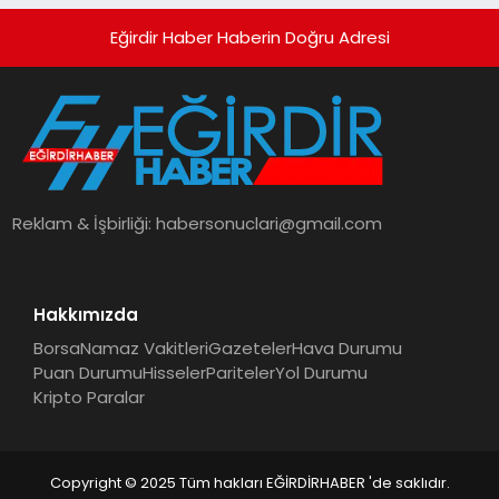
Eğirdir Haber Haberin Doğru Adresi
Reklam & İşbirliği:
habersonuclari@gmail.com
Hakkımızda
Borsa
Namaz Vakitleri
Gazeteler
Hava Durumu
Puan Durumu
Hisseler
Pariteler
Yol Durumu
Kripto Paralar
Copyright © 2025 Tüm hakları EĞİRDİRHABER 'de saklıdır.