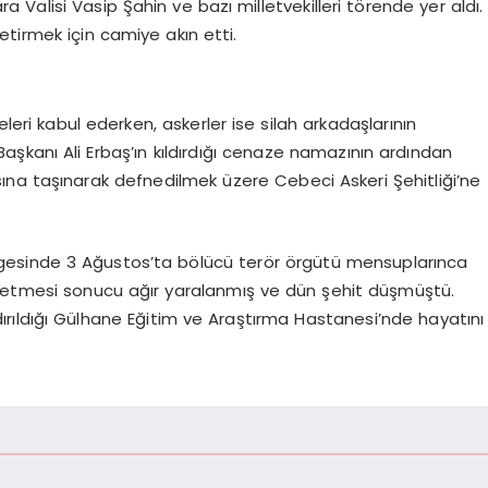
 Valisi Vasip Şahin ve bazı milletvekilleri törende yer aldı.
tirmek için camiye akın etti.
eleri kabul ederken, askerler ise silah arkadaşlarının
aşkanı Ali Erbaş’ın kıldırdığı cenaze namazının ardından
ına taşınarak defnedilmek üzere Cebeci Askeri Şehitliği’ne
gesinde 3 Ağustos’ta bölücü terör örgütü mensuplarınca
k etmesi sonucu ağır yaralanmış ve dün şehit düşmüştü.
dırıldığı Gülhane Eğitim ve Araştırma Hastanesi’nde hayatını