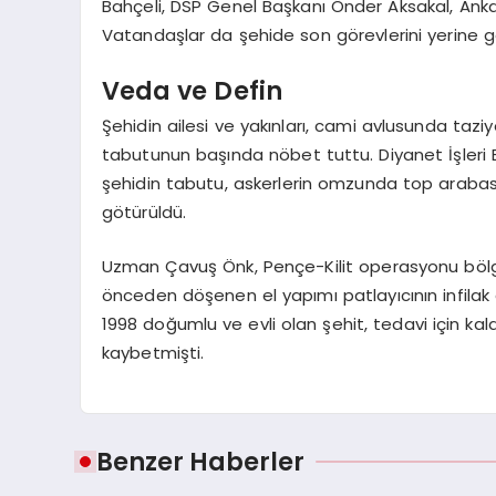
Bahçeli, DSP Genel Başkanı Önder Aksakal, Ankara
Vatandaşlar da şehide son görevlerini yerine ge
Veda ve Defin
Şehidin ailesi ve yakınları, cami avlusunda taziy
tabutunun başında nöbet tuttu. Diyanet İşleri B
şehidin tabutu, askerlerin omzunda top arabas
götürüldü.
Uzman Çavuş Önk, Pençe-Kilit operasyonu böl
önceden döşenen el yapımı patlayıcının infila
1998 doğumlu ve evli olan şehit, tedavi için kal
kaybetmişti.
Benzer Haberler