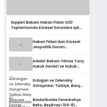
Dışişleri Bakanı Hakan Fidan G20
Toplantısında Küresel Sorunlara Işık
Tutuyor
Hakan Fidan’dan Küresel
Jeopolitik Durum
Değerlendirmesi
Adalet Bakanı Yılmaz Tunç:
Hukuk Devleti ve Hukuk
Güvenliği Önemli
Erdoğan ve Zelenskiy
Görüşmesi: Türkiye, Barış
Sürecine Destek Veriyor
Basketbolda Fenerbahçe
Beko, Beşiktaş’ı 104-81