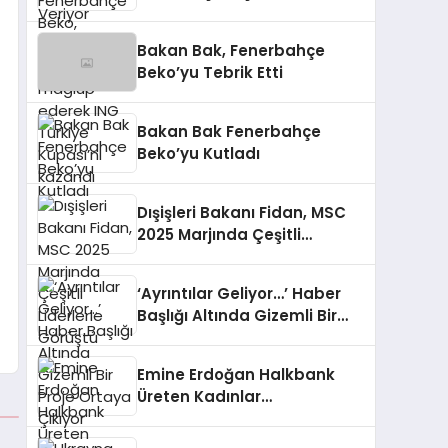
mağlup ederek ING Türkiye
Kupası’nı kazandı
Bakan Bak, Fenerbahçe
Beko’yu Tebrik Etti
Bakan Bak Fenerbahçe
Beko’yu Kutladı
Dışişleri Bakanı Fidan, MSC
2025 Marjında Çeşitli
Liderlerle Görüştü
‘Ayrıntılar Geliyor…’ Haber
Başlığı Altında Gizemli Bir
Proje Ortaya Çıkıyor
Emine Erdoğan Halkbank
Üreten Kadınlar
Yarışması’nda Girişimci
Kadınları Tebrik Etti