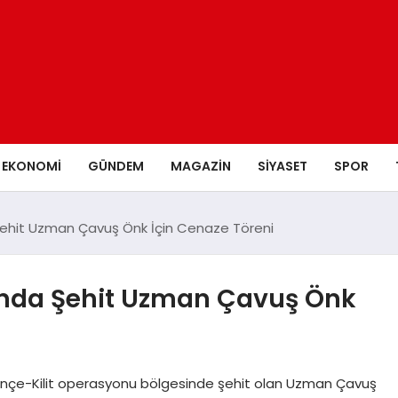
EKONOMI
GÜNDEM
MAGAZIN
SIYASET
SPOR
Şehit Uzman Çavuş Önk İçin Cenaze Töreni
’nda Şehit Uzman Çavuş Önk
nçe-Kilit operasyonu bölgesinde şehit olan Uzman Çavuş