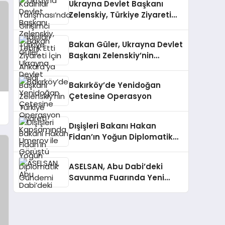
Ukrayna Devlet Başkanı
Zelenskiy, Türkiye Ziyareti
İçin Ankara’ya Geldi
Bakan Güler, Ukrayna Devlet
Başkanı Zelenskiy’nin
Türkiye Ziyareti
Kapsamında Umerov ile
Bakırköy’de Yenidoğan
Görüştü
Çetesine Operasyon
Dışişleri Bakanı Hakan
Fidan’ın Yoğun Diplomatik
Gündemi
ASELSAN, Abu Dabi’deki
Savunma Fuarında Yeni
Projelerini Tanıttı