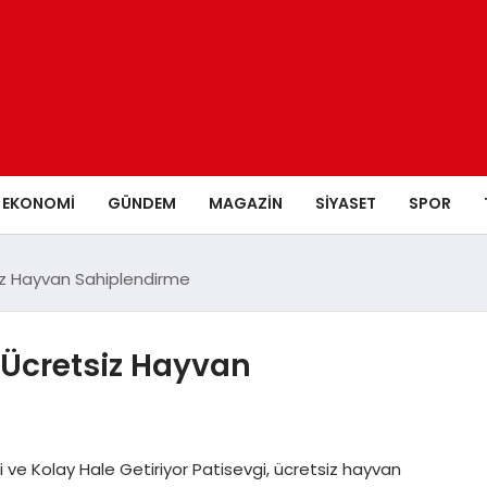
EKONOMI
GÜNDEM
MAGAZIN
SIYASET
SPOR
siz Hayvan Sahiplendirme
e Ücretsiz Hayvan
 ve Kolay Hale Getiriyor Patisevgi, ücretsiz hayvan