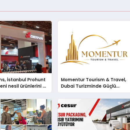
s, İstanbul Prohunt
Momentur Tourism & Travel,
ni nesil ürünlerini ve
Dubai Turizminde Güçlü
arka vizyonunu
Operasyon Ağıyla Fark
Yaratıyor