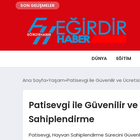
SON GELİŞMELER
DÜNYA
EĞITIM
Ana Sayfa
Yaşam
Patisevgi ile Güvenilir ve Ücret
Patisevgi ile Güvenilir v
Sahiplendirme
Patisevgi, Hayvan Sahiplendirme Sürecini Güvenli