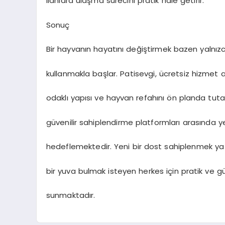
ilanlara ulaşma sürecini pratik hâle getirir.
Sonuç
Bir hayvanın hayatını değiştirmek bazen yalnı
kullanmakla başlar. Patisevgi, ücretsiz hizmet anl
odaklı yapısı ve hayvan refahını ön planda tuta
güvenilir sahiplendirme platformları arasında y
hedeflemektedir. Yeni bir dost sahiplenmek ya
bir yuva bulmak isteyen herkes için pratik ve gü
sunmaktadır.