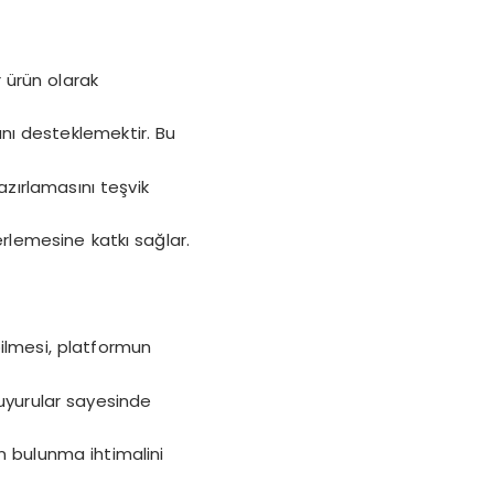
r ürün olarak
ını desteklemektir. Bu
hazırlamasını teşvik
rlemesine katkı sağlar.
abilmesi, platformun
duyurular sayesinde
n bulunma ihtimalini