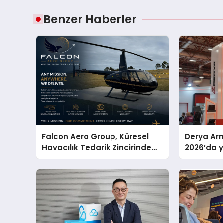
Benzer Haberler
Falcon Aero Group, Küresel
Derya Arm
Havacılık Tedarik Zincirinde
2026’da ye
Türkiye’den Dünyaya Açılıyor
global m
sergiledi