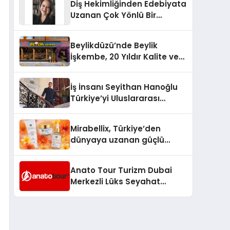
Diş Hekimliğinden Edebiyata
Uzanan Çok Yönlü Bir
Yaşam: Yeşim Şahin Yaman
Beylikdüzü’nde Beylik
İşkembe, 20 Yıldır Kalite ve
Lezzetin Değişmeyen Adresi
İş İnsanı Seyithan Hanoğlu
Türkiye’yi Uluslararası
Arenada Tanıtmayı
Hedefliyor
Mirabellix, Türkiye’den
dünyaya uzanan güçlü
büyümesini sürdürüyor
Anato Tour Turizm Dubai
Merkezli Lüks Seyahat
Hizmetleriyle Küresel
Turizmde Öne Çıkıyor