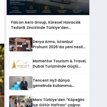
Falcon Aero Group, Küresel Havacılık
Tedarik Zincirinde Türkiye’den
Dünyaya Açılıyor
Derya Arms, İstanbul
Prohunt 2026’da yeni nesil
ürünlerini ve global marka
vizyonunu sergiledi
Momentur Tourism & Travel,
Dubai Turizminde Güçlü
Operasyon Ağıyla Fark
Yaratıyor
Tencent Hy3 dünya
genelinde kullanıma
sunuldu
Mars Türkiye’den “Köpeğini
İşe Götür Haftası” çağrısı