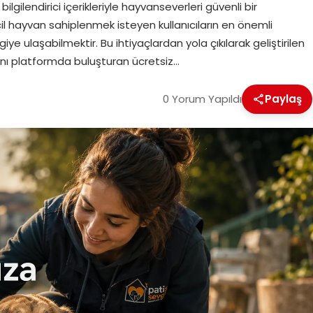
ilgilendirici içerikleriyle hayvanseverleri güvenli bir
l hayvan sahiplenmek isteyen kullanıcıların en önemli
lgiye ulaşabilmektir. Bu ihtiyaçlardan yola çıkılarak geliştirilen
ynı platformda buluşturan ücretsiz…
0 Yorum Yapıldı
Paylaş