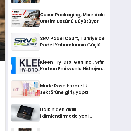
Cesur Packaging, Mısır’daki
Üretim Üssünü Büyütüyor
SRV Padel Court, Türkiye’de
Padel Yatırımlarının Güçlü
Markası Olmayı Sürdürüyor
Kleen-Hy-Dro-Gen Inc., Sıfır
Karbon Emisyonlu Hidrojen
Isıtma Teknolojisinde ISO ve
TSSA Düzenleyici Onaylarını
Marie Rose kozmetik
Aldı
sektörüne giriş yaptı
Daikin’den akıllı
iklimlendirmede yeni
dönem: Madoka Plus
Türkiye’de