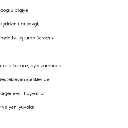
e doğru bilgiye
iştirilen Patisevgi,
ormda buluşturan ücretsiz
nımakla kalmaz; aynı zamanda
estekleyen içerikler de
 diğer evcil hayvanlar
ir ve yeni yuvalar