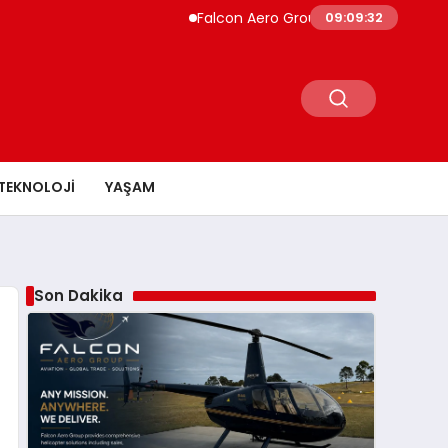
Falcon Aero Group, Küresel Havacılık Tedarik 
09:09:33
TEKNOLOJI
YAŞAM
Son Dakika