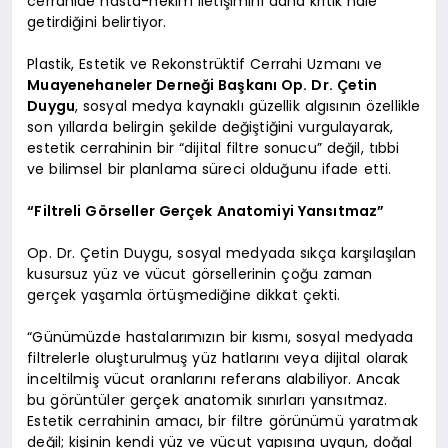
cerrahide hasta-hekim iletişimini daha kritik hale
getirdiğini belirtiyor.
Plastik, Estetik ve Rekonstrüktif Cerrahi Uzmanı ve
Muayenehaneler Derneği Başkanı Op. Dr. Çetin
Duygu
, sosyal medya kaynaklı güzellik algısının özellikle
son yıllarda belirgin şekilde değiştiğini vurgulayarak,
estetik cerrahinin bir “dijital filtre sonucu” değil, tıbbi
ve bilimsel bir planlama süreci olduğunu ifade etti.
“Filtreli Görseller Gerçek Anatomiyi Yansıtmaz”
Op. Dr. Çetin Duygu, sosyal medyada sıkça karşılaşılan
kusursuz yüz ve vücut görsellerinin çoğu zaman
gerçek yaşamla örtüşmediğine dikkat çekti.
“Günümüzde hastalarımızın bir kısmı, sosyal medyada
filtrelerle oluşturulmuş yüz hatlarını veya dijital olarak
inceltilmiş vücut oranlarını referans alabiliyor. Ancak
bu görüntüler gerçek anatomik sınırları yansıtmaz.
Estetik cerrahinin amacı, bir filtre görünümü yaratmak
değil; kişinin kendi yüz ve vücut yapısına uygun, doğal