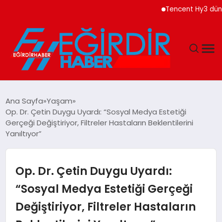
Tencent Hy3 dünya gen
DÜNYA
Ana Sayfa
Yaşam
Op. Dr. Çetin Duygu Uyardı: “Sosyal Medya Estetiği
EĞITIM
Gerçeği Değiştiriyor, Filtreler Hastaların Beklentilerini
Yanıltıyor”
EKONOMI
Op. Dr. Çetin Duygu Uyardı:
GÜNDEM
“Sosyal Medya Estetiği Gerçeği
MAGAZIN
Değiştiriyor, Filtreler Hastaların
SIYASET