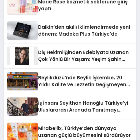
Marie Rose kozmetik sektörüne giriş
yaptı
Daikin’den akıllı iklimlendirmede yeni
dönem: Madoka Plus Türkiye’de
Diş Hekimliğinden Edebiyata Uzanan
Çok Yönlü Bir Yaşam: Yeşim Şahin
Yaman
Beylikdüzü’nde Beylik İşkembe, 20
Yıldır Kalite ve Lezzetin Değişmeyen
Adresi
İş İnsanı Seyithan Hanoğlu Türkiye’yi
Uluslararası Arenada Tanıtmayı
Hedefliyor
Mirabellix, Türkiye’den dünyaya
uzanan güçlü büyümesini sürdürüyor