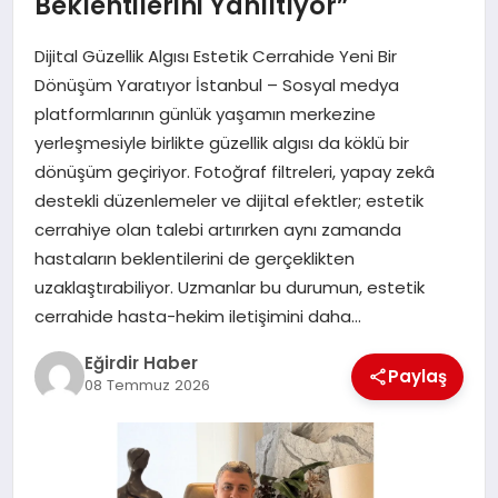
Beklentilerini Yanıltıyor”
Dijital Güzellik Algısı Estetik Cerrahide Yeni Bir
SPOR
Dönüşüm Yaratıyor İstanbul – Sosyal medya
platformlarının günlük yaşamın merkezine
TEKNOLOJI
yerleşmesiyle birlikte güzellik algısı da köklü bir
dönüşüm geçiriyor. Fotoğraf filtreleri, yapay zekâ
YAŞAM
destekli düzenlemeler ve dijital efektler; estetik
cerrahiye olan talebi artırırken aynı zamanda
hastaların beklentilerini de gerçeklikten
uzaklaştırabiliyor. Uzmanlar bu durumun, estetik
cerrahide hasta-hekim iletişimini daha…
Eğirdir Haber
Paylaş
08 Temmuz 2026