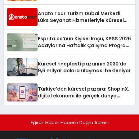
Anato Tour Turizm Dubai Merkezli
Lüks Seyahat Hizmetleriyle Küresel
Turizmde Öne Çıkıyor
Esprita.co’nun Kişisel Koçu, KPSS 2026
Adaylarına Haftalık Çalışma Programı
Kuruyor
Küresel rinoplasti pazarının 2030’da
9,6 milyar dolara ulaşması bekleniyor
Türkiye’den küresel pazara: ShopinX,
dijital ekonomi ile gerçek dünya
alışverişini bir araya getirmeyi
hedefliyor
Eğirdir Haber Haberin Doğru Adresi