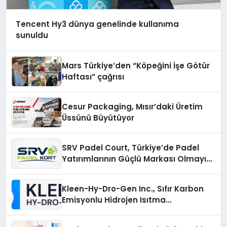
Tencent Hy3 dünya genelinde kullanıma
sunuldu
Mars Türkiye’den “Köpeğini İşe Götür
Haftası” çağrısı
Cesur Packaging, Mısır’daki Üretim
Üssünü Büyütüyor
SRV Padel Court, Türkiye’de Padel
Yatırımlarının Güçlü Markası Olmayı
Sürdürüyor
Kleen-Hy-Dro-Gen Inc., Sıfır Karbon
Emisyonlu Hidrojen Isıtma
Teknolojisinde ISO ve TSSA
Düzenleyici Onaylarını Aldı