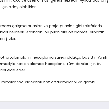
asının 70,00 ve üzeri olması gerekmektedir. Ayrıca, davranış
çin aday olabilirler.
ormans çalışma puanları ve proje puanları gibi faktörlerin
rı belirlenir. Ardından, bu puanların ortalaması alınarak
mış olur.
not ortalamalarını hesaplama süreci oldukça basittir. Yazılı
ünmesiyle not ortalaması hesaplanır. Tüm dersler için bu
ını elde eder.
karnelerinde alacakları not ortalamalarını ve gerekli