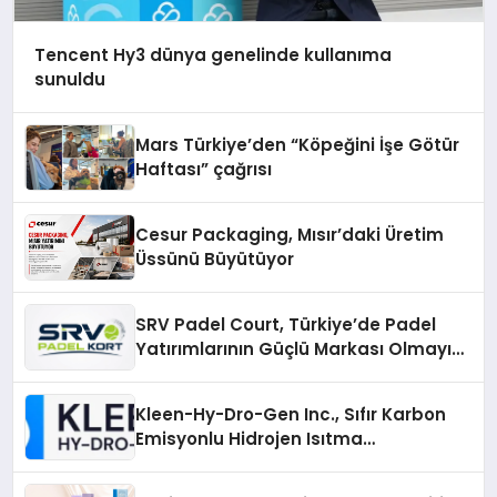
Tencent Hy3 dünya genelinde kullanıma
sunuldu
Mars Türkiye’den “Köpeğini İşe Götür
Haftası” çağrısı
Cesur Packaging, Mısır’daki Üretim
Üssünü Büyütüyor
SRV Padel Court, Türkiye’de Padel
Yatırımlarının Güçlü Markası Olmayı
Sürdürüyor
Kleen-Hy-Dro-Gen Inc., Sıfır Karbon
Emisyonlu Hidrojen Isıtma
Teknolojisinde ISO ve TSSA
Düzenleyici Onaylarını Aldı