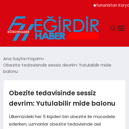
Yunanistan Korydallos C
DÜNYA
Ana Sayfa
Yaşam
Obezite tedavisinde sessiz devrim: Yutulabilir mide
EĞITIM
balonu
EKONOMI
Obezite tedavisinde sessiz
GÜNDEM
devrim: Yutulabilir mide balonu
MAGAZIN
Ülkemizdeki her 5 kişiden biri obezite ile mücadele
ederken, uzmanlar obezite tedavisinde asıl
SIYASET