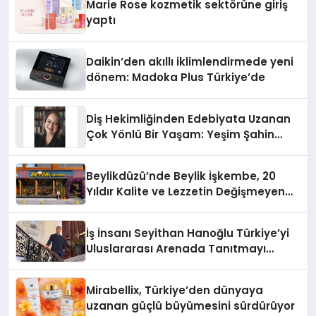
Marie Rose kozmetik sektörüne giriş
yaptı
Daikin’den akıllı iklimlendirmede yeni
dönem: Madoka Plus Türkiye’de
Diş Hekimliğinden Edebiyata Uzanan
Çok Yönlü Bir Yaşam: Yeşim Şahin
Yaman
Beylikdüzü’nde Beylik İşkembe, 20
Yıldır Kalite ve Lezzetin Değişmeyen
Adresi
İş İnsanı Seyithan Hanoğlu Türkiye’yi
Uluslararası Arenada Tanıtmayı
Hedefliyor
Mirabellix, Türkiye’den dünyaya
uzanan güçlü büyümesini sürdürüyor