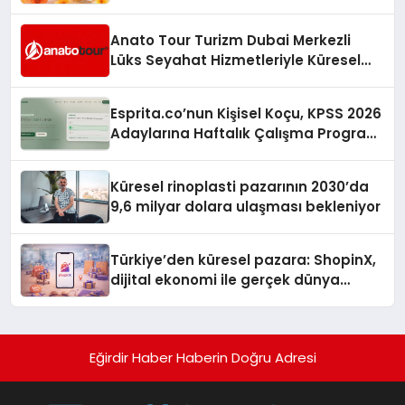
Anato Tour Turizm Dubai Merkezli
Lüks Seyahat Hizmetleriyle Küresel
Turizmde Öne Çıkıyor
Esprita.co’nun Kişisel Koçu, KPSS 2026
Adaylarına Haftalık Çalışma Programı
Kuruyor
Küresel rinoplasti pazarının 2030’da
9,6 milyar dolara ulaşması bekleniyor
Türkiye’den küresel pazara: ShopinX,
dijital ekonomi ile gerçek dünya
alışverişini bir araya getirmeyi
hedefliyor
Eğirdir Haber Haberin Doğru Adresi