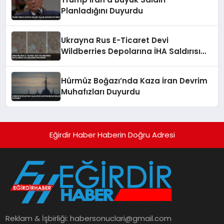
Planladığını Duyurdu
Ukrayna Rus E-Ticaret Devi
Wildberries Depolarına İHA Saldırısı
Düzenledi
Hürmüz Boğazı’nda Kaza İran Devrim
Muhafızları Duyurdu
Eğirdir Haber Haberin Doğru Adresi
Reklam & İşbirliği:
habersonuclari@gmail.com