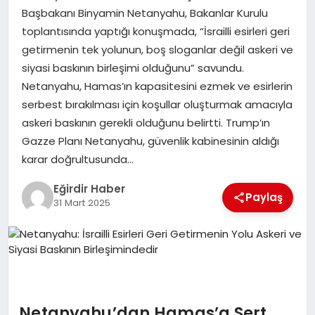
Başbakanı Binyamin Netanyahu, Bakanlar Kurulu
toplantısında yaptığı konuşmada, “İsrailli esirleri geri
SPOR
getirmenin tek yolunun, boş sloganlar değil askeri ve
siyasi baskının birleşimi olduğunu” savundu.
TEKNOLOJI
Netanyahu, Hamas’ın kapasitesini ezmek ve esirlerin
serbest bırakılması için koşullar oluşturmak amacıyla
YAŞAM
askeri baskının gerekli olduğunu belirtti. Trump’ın
Gazze Planı Netanyahu, güvenlik kabinesinin aldığı
karar doğrultusunda…
Eğirdir Haber
Paylaş
31 Mart 2025
Netanyahu’dan Hamas’a Sert