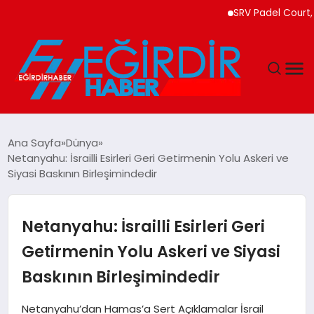
SRV Padel Court, Türk
DÜNYA
Ana Sayfa
Dünya
Netanyahu: İsrailli Esirleri Geri Getirmenin Yolu Askeri ve
EĞITIM
Siyasi Baskının Birleşimindedir
EKONOMI
Netanyahu: İsrailli Esirleri Geri
GÜNDEM
Getirmenin Yolu Askeri ve Siyasi
Baskının Birleşimindedir
MAGAZIN
Netanyahu’dan Hamas’a Sert Açıklamalar İsrail
SIYASET