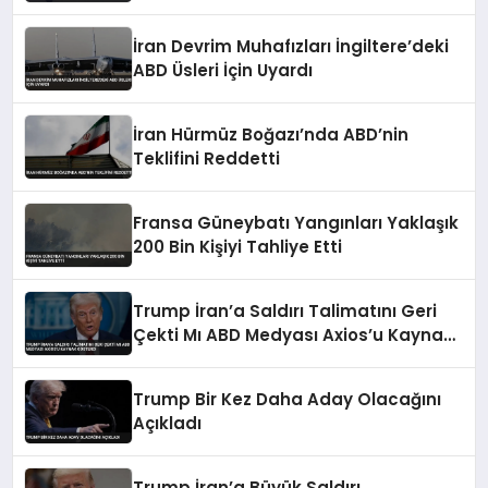
İran Devrim Muhafızları İngiltere’deki
ABD Üsleri İçin Uyardı
İran Hürmüz Boğazı’nda ABD’nin
Teklifini Reddetti
Fransa Güneybatı Yangınları Yaklaşık
200 Bin Kişiyi Tahliye Etti
Trump İran’a Saldırı Talimatını Geri
Çekti Mı ABD Medyası Axios’u Kaynak
Gösterdi
Trump Bir Kez Daha Aday Olacağını
Açıkladı
Trump İran’a Büyük Saldırı