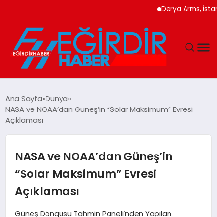
Derya Arms, İstanbul 
DÜNYA
Ana Sayfa
Dünya
NASA ve NOAA’dan Güneş’in “Solar Maksimum” Evresi
EĞITIM
Açıklaması
EKONOMI
NASA ve NOAA’dan Güneş’in
GÜNDEM
“Solar Maksimum” Evresi
Açıklaması
MAGAZIN
Güneş Döngüsü Tahmin Paneli’nden Yapılan
SIYASET