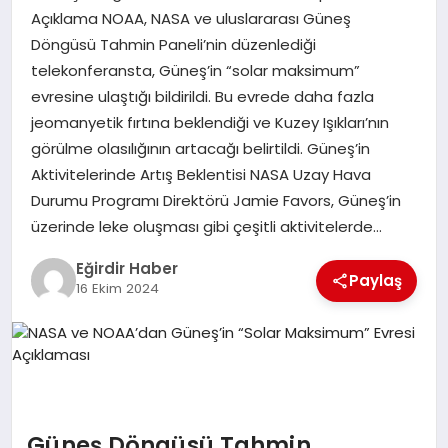
Açıklama NOAA, NASA ve uluslararası Güneş
Döngüsü Tahmin Paneli’nin düzenlediği
SPOR
telekonferansta, Güneş’in “solar maksimum”
evresine ulaştığı bildirildi. Bu evrede daha fazla
TEKNOLOJI
jeomanyetik fırtına beklendiği ve Kuzey Işıkları’nın
görülme olasılığının artacağı belirtildi. Güneş’in
YAŞAM
Aktivitelerinde Artış Beklentisi NASA Uzay Hava
Durumu Programı Direktörü Jamie Favors, Güneş’in
üzerinde leke oluşması gibi çeşitli aktivitelerde…
Eğirdir Haber
Paylaş
16 Ekim 2024
Güneş Döngüsü Tahmin