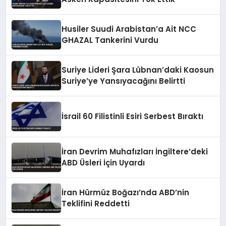
Husiler Suudi Arabistan’a Ait NCC
GHAZAL Tankerini Vurdu
Suriye Lideri Şara Lübnan’daki Kaosun
Suriye’ye Yansıyacağını Belirtti
İsrail 60 Filistinli Esiri Serbest Bıraktı
İran Devrim Muhafızları İngiltere’deki
ABD Üsleri İçin Uyardı
İran Hürmüz Boğazı’nda ABD’nin
Teklifini Reddetti