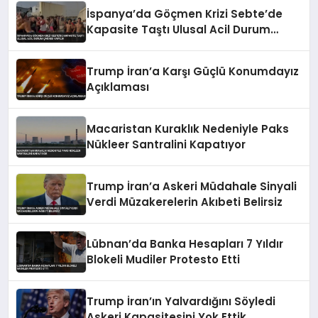
İspanya’da Göçmen Krizi Sebte’de
Kapasite Taştı Ulusal Acil Durum
Çağrısı Yapıldı
Trump İran’a Karşı Güçlü Konumdayız
Açıklaması
Macaristan Kuraklık Nedeniyle Paks
Nükleer Santralini Kapatıyor
Trump İran’a Askeri Müdahale Sinyali
Verdi Müzakerelerin Akıbeti Belirsiz
Lübnan’da Banka Hesapları 7 Yıldır
Blokeli Mudiler Protesto Etti
Trump İran’ın Yalvardığını Söyledi
Askeri Kapasitesini Yok Ettik