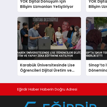
YÖK Dijital Dönüşüm İçin
YÖK Dijit
Bilişim Uzmanları Yetiştiriyor
Bilişim Uz
Karabük Üniversitesinde Lise
Sinop’ta 
Öğrencileri Dijital Üretim ve
Dönemind
Yapay Zeka Eğitimine Katılıyor
Rehberlik 
Eğirdir Haber Haberin Doğru Adresi