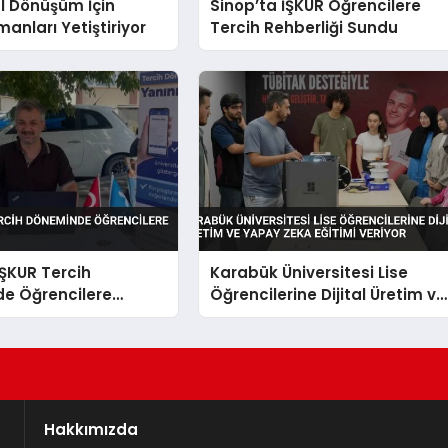
al Dönüşüm İçin
Sinop’ta İŞKUR Öğrencilere
manları Yetiştiriyor
Tercih Rehberliği Sundu
İŞKUR Tercih
Karabük Üniversitesi Lise
e Öğrencilere
Öğrencilerine Dijital Üretim ve
Etti
Yapay Zeka Eğitimi Veriyor
Hakkımızda