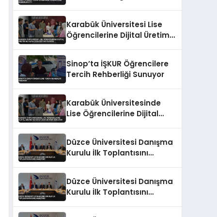
Rehberlik Etti
Karabük Üniversitesi Lise
Öğrencilerine Dijital Üretim
ve Yapay Zeka Eğitimi
Veriyor
Sinop’ta İŞKUR Öğrencilere
Tercih Rehberliği Sunuyor
Karabük Üniversitesinde
Lise Öğrencilerine Dijital
Üretim ve Yapay Zeka
Eğitimi Veriliyor
Düzce Üniversitesi Danışma
Kurulu İlk Toplantısını
Gerçekleştirdi
Düzce Üniversitesi Danışma
Kurulu İlk Toplantısını
Gerçekleştirdi