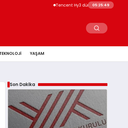
Tencent Hy3 dünya genelinde kullanıma
05:25:50
TEKNOLOJI
YAŞAM
Son Dakika