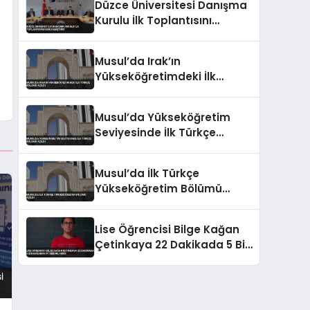
Düzce Üniversitesi Danışma
Kurulu İlk Toplantısını
Gerçekleştirdi
Musul’da Irak’ın
Yükseköğretimdeki İlk
Türkçe Bölümü Açıldı
Musul’da Yükseköğretim
Seviyesinde İlk Türkçe
Bölümü Açıldı
Musul’da İlk Türkçe
Yükseköğretim Bölümü
Açıldı
Lise Öğrencisi Bilge Kağan
Çetinkaya 22 Dakikada 5 Bin
Basamak Pi Rekoru Kırdı