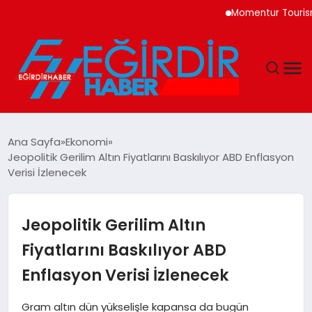
Momentur Tourism & Tr
DÜNYA
Ana Sayfa
Ekonomi
Jeopolitik Gerilim Altın Fiyatlarını Baskılıyor ABD Enflasyon
EĞITIM
Verisi İzlenecek
EKONOMI
Jeopolitik Gerilim Altın
GÜNDEM
Fiyatlarını Baskılıyor ABD
Enflasyon Verisi İzlenecek
MAGAZIN
Gram altın dün yükselişle kapansa da bugün
SIYASET