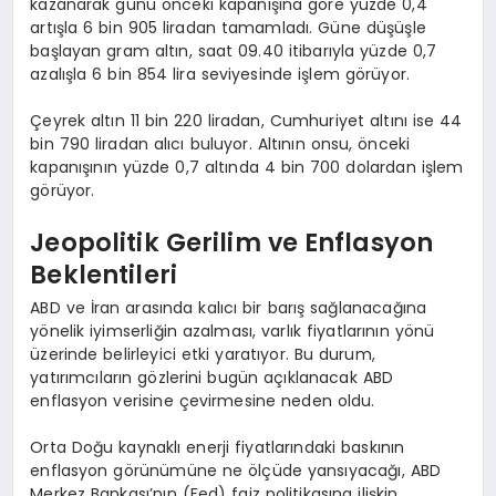
kazanarak günü önceki kapanışına göre yüzde 0,4
artışla 6 bin 905 liradan tamamladı. Güne düşüşle
başlayan gram altın, saat 09.40 itibarıyla yüzde 0,7
azalışla 6 bin 854 lira seviyesinde işlem görüyor.
Çeyrek altın 11 bin 220 liradan, Cumhuriyet altını ise 44
bin 790 liradan alıcı buluyor. Altının onsu, önceki
kapanışının yüzde 0,7 altında 4 bin 700 dolardan işlem
görüyor.
Jeopolitik Gerilim ve Enflasyon
Beklentileri
ABD ve İran arasında kalıcı bir barış sağlanacağına
yönelik iyimserliğin azalması, varlık fiyatlarının yönü
üzerinde belirleyici etki yaratıyor. Bu durum,
yatırımcıların gözlerini bugün açıklanacak ABD
enflasyon verisine çevirmesine neden oldu.
Orta Doğu kaynaklı enerji fiyatlarındaki baskının
enflasyon görünümüne ne ölçüde yansıyacağı, ABD
Merkez Bankası’nın (Fed) faiz politikasına ilişkin