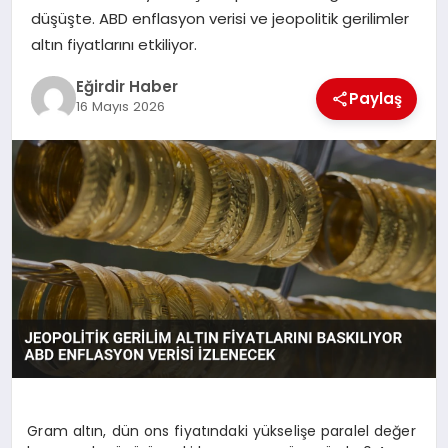
düşüşte. ABD enflasyon verisi ve jeopolitik gerilimler
altın fiyatlarını etkiliyor.
SPOR
Eğirdir Haber
Paylaş
TEKNOLOJI
16 Mayıs 2026
YAŞAM
Gram altın, dün ons fiyatındaki yükselişe paralel değer