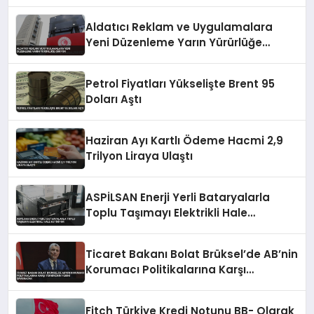
Aldatıcı Reklam ve Uygulamalara
Yeni Düzenleme Yarın Yürürlüğe
Giriyor
Petrol Fiyatları Yükselişte Brent 95
Doları Aştı
Haziran Ayı Kartlı Ödeme Hacmi 2,9
Trilyon Liraya Ulaştı
ASPİLSAN Enerji Yerli Bataryalarla
Toplu Taşımayı Elektrikli Hale
Getiriyor
Ticaret Bakanı Bolat Brüksel’de AB’nin
Korumacı Politikalarına Karşı
Türkiye’nin Yerini Savunacak
Fitch Türkiye Kredi Notunu BB- Olarak