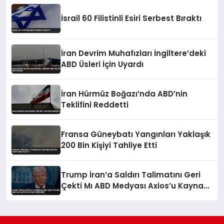
İsrail 60 Filistinli Esiri Serbest Bıraktı
İran Devrim Muhafızları İngiltere’deki
ABD Üsleri İçin Uyardı
İran Hürmüz Boğazı’nda ABD’nin
Teklifini Reddetti
Fransa Güneybatı Yangınları Yaklaşık
200 Bin Kişiyi Tahliye Etti
Trump İran’a Saldırı Talimatını Geri
Çekti Mı ABD Medyası Axios’u Kaynak
Gösterdi