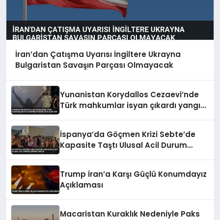
İran’dan Çatışma Uyarısı İngiltere Ukrayna
Bulgaristan Savaşın Parçası Olmayacak
Yunanistan Korydallos Cezaevi’nde
Türk mahkumlar isyan çıkardı yangın
ve ölüler var
İspanya’da Göçmen Krizi Sebte’de
Kapasite Taştı Ulusal Acil Durum
Çağrısı Yapıldı
Trump İran’a Karşı Güçlü Konumdayız
Açıklaması
Macaristan Kuraklık Nedeniyle Paks