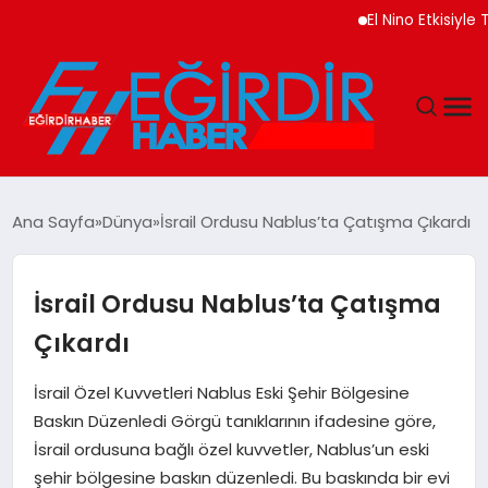
El Nino Etkisiyle Tarı
DÜNYA
Ana Sayfa
Dünya
İsrail Ordusu Nablus’ta Çatışma Çıkardı
EĞITIM
İsrail Ordusu Nablus’ta Çatışma
EKONOMI
Çıkardı
GÜNDEM
İsrail Özel Kuvvetleri Nablus Eski Şehir Bölgesine
Baskın Düzenledi Görgü tanıklarının ifadesine göre,
MAGAZIN
İsrail ordusuna bağlı özel kuvvetler, Nablus’un eski
şehir bölgesine baskın düzenledi. Bu baskında bir evi
SIYASET