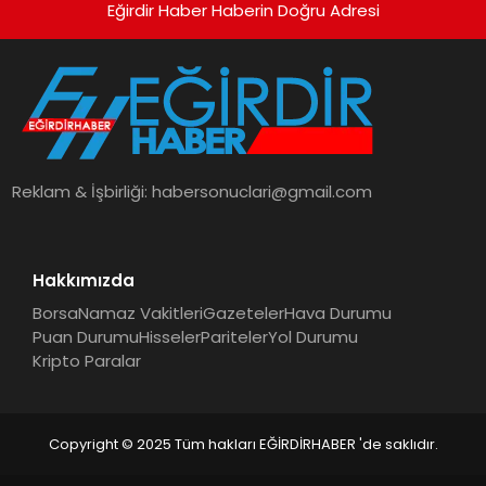
Eğirdir Haber Haberin Doğru Adresi
Reklam & İşbirliği:
habersonuclari@gmail.com
Hakkımızda
Borsa
Namaz Vakitleri
Gazeteler
Hava Durumu
Puan Durumu
Hisseler
Pariteler
Yol Durumu
Kripto Paralar
Copyright © 2025 Tüm hakları EĞİRDİRHABER 'de saklıdır.