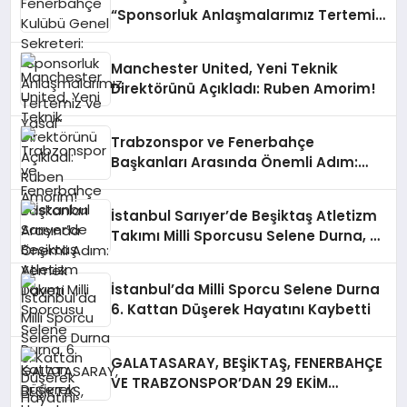
“Sponsorluk Anlaşmalarımız Tertemiz
ve Yasal”
Manchester United, Yeni Teknik
Direktörünü Açıkladı: Ruben Amorim!
Trabzonspor ve Fenerbahçe
Başkanları Arasında Önemli Adım:
Yemek Daveti
İstanbul Sarıyer’de Beşiktaş Atletizm
Takımı Milli Sporcusu Selene Durna, 6.
Kattan Düşerek Hayatını Kaybetti
İstanbul’da Milli Sporcu Selene Durna
6. Kattan Düşerek Hayatını Kaybetti
GALATASARAY, BEŞİKTAŞ, FENERBAHÇE
VE TRABZONSPOR’DAN 29 EKİM
KUTLAMA MESAJLARI