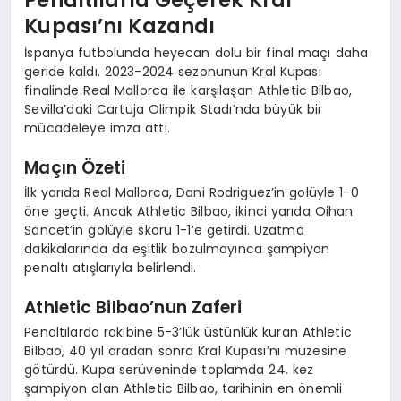
Penaltılarla Geçerek Kral
Kupası’nı Kazandı
İspanya futbolunda heyecan dolu bir final maçı daha
geride kaldı. 2023-2024 sezonunun Kral Kupası
finalinde Real Mallorca ile karşılaşan Athletic Bilbao,
Sevilla’daki Cartuja Olimpik Stadı’nda büyük bir
mücadeleye imza attı.
Maçın Özeti
İlk yarıda Real Mallorca, Dani Rodriguez’in golüyle 1-0
öne geçti. Ancak Athletic Bilbao, ikinci yarıda Oihan
Sancet’in golüyle skoru 1-1’e getirdi. Uzatma
dakikalarında da eşitlik bozulmayınca şampiyon
penaltı atışlarıyla belirlendi.
Athletic Bilbao’nun Zaferi
Penaltılarda rakibine 5-3’lük üstünlük kuran Athletic
Bilbao, 40 yıl aradan sonra Kral Kupası’nı müzesine
götürdü. Kupa serüveninde toplamda 24. kez
şampiyon olan Athletic Bilbao, tarihinin en önemli