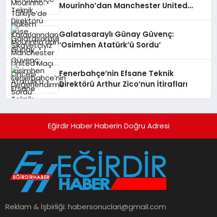
Mourinho’dan Manchester United
Maçı Öncesi Değerlendirme
Galatasaraylı Günay Güvenç:
‘Osimhen Atatürk’ü Sordu’
Fenerbahçe’nin Efsane Teknik
Direktörü Arthur Zico’nun İtirafları
Eğirdir Haber Haberin Doğru Adresi
Reklam & İşbirliği:
habersonuclari@gmail.com