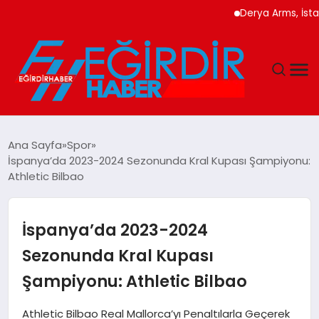
Derya Arms, İstanb
DÜNYA
Ana Sayfa
Spor
İspanya’da 2023-2024 Sezonunda Kral Kupası Şampiyonu:
EĞITIM
Athletic Bilbao
EKONOMI
İspanya’da 2023-2024
GÜNDEM
Sezonunda Kral Kupası
Şampiyonu: Athletic Bilbao
MAGAZIN
Athletic Bilbao Real Mallorca’yı Penaltılarla Geçerek
SIYASET