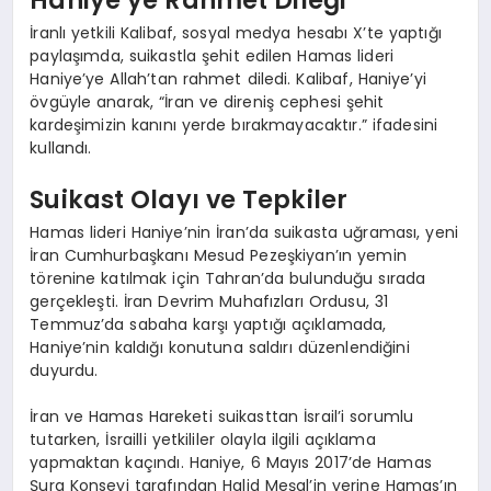
Haniye’ye Rahmet Dileği
İranlı yetkili Kalibaf, sosyal medya hesabı X’te yaptığı
paylaşımda, suikastla şehit edilen Hamas lideri
Haniye’ye Allah’tan rahmet diledi. Kalibaf, Haniye’yi
övgüyle anarak, “İran ve direniş cephesi şehit
kardeşimizin kanını yerde bırakmayacaktır.” ifadesini
kullandı.
Suikast Olayı ve Tepkiler
Hamas lideri Haniye’nin İran’da suikasta uğraması, yeni
İran Cumhurbaşkanı Mesud Pezeşkiyan’ın yemin
törenine katılmak için Tahran’da bulunduğu sırada
gerçekleşti. İran Devrim Muhafızları Ordusu, 31
Temmuz’da sabaha karşı yaptığı açıklamada,
Haniye’nin kaldığı konutuna saldırı düzenlendiğini
duyurdu.
İran ve Hamas Hareketi suikasttan İsrail’i sorumlu
tutarken, İsrailli yetkililer olayla ilgili açıklama
yapmaktan kaçındı. Haniye, 6 Mayıs 2017’de Hamas
Şura Konseyi tarafından Halid Meşal’in yerine Hamas’ın