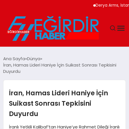
Derya Arms, İstanbul P
DÜNYA
Ana Sayfa
Dünya
İran, Hamas Lideri Haniye İçin Suikast Sonrası Tepkisini
EĞITIM
Duyurdu
EKONOMI
İran, Hamas Lideri Haniye İçin
GÜNDEM
Suikast Sonrası Tepkisini
Duyurdu
MAGAZIN
İranlı Yetkili Kalibaf’tan Haniye’ye Rahmet Dileği İranlı
SIYASET