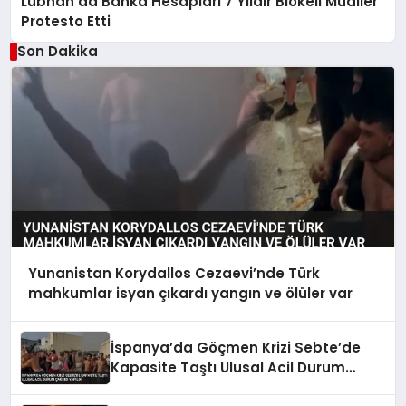
Lübnan’da Banka Hesapları 7 Yıldır Blokeli Mudiler
Protesto Etti
Son Dakika
Yunanistan Korydallos Cezaevi’nde Türk
mahkumlar isyan çıkardı yangın ve ölüler var
İspanya’da Göçmen Krizi Sebte’de
Kapasite Taştı Ulusal Acil Durum
Çağrısı Yapıldı