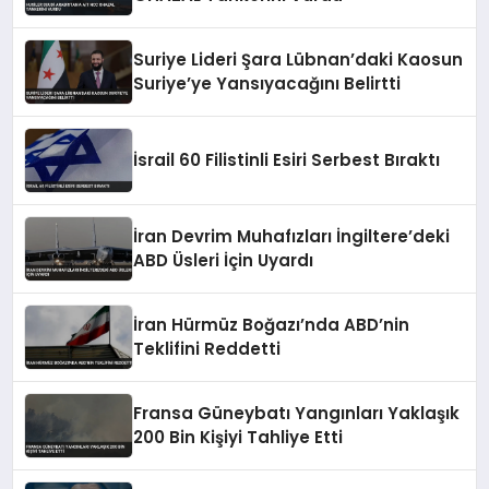
Suriye Lideri Şara Lübnan’daki Kaosun
Suriye’ye Yansıyacağını Belirtti
İsrail 60 Filistinli Esiri Serbest Bıraktı
İran Devrim Muhafızları İngiltere’deki
ABD Üsleri İçin Uyardı
İran Hürmüz Boğazı’nda ABD’nin
Teklifini Reddetti
Fransa Güneybatı Yangınları Yaklaşık
200 Bin Kişiyi Tahliye Etti