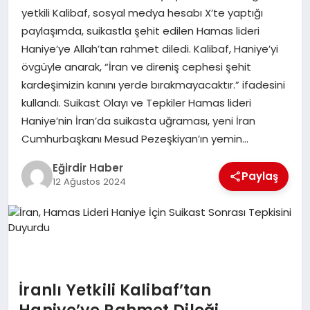
yetkili Kalibaf, sosyal medya hesabı X’te yaptığı
paylaşımda, suikastla şehit edilen Hamas lideri
SPOR
Haniye’ye Allah’tan rahmet diledi. Kalibaf, Haniye’yi
övgüyle anarak, “İran ve direniş cephesi şehit
TEKNOLOJI
kardeşimizin kanını yerde bırakmayacaktır.” ifadesini
kullandı. Suikast Olayı ve Tepkiler Hamas lideri
YAŞAM
Haniye’nin İran’da suikasta uğraması, yeni İran
Cumhurbaşkanı Mesud Pezeşkiyan’ın yemin…
Eğirdir Haber
Paylaş
12 Ağustos 2024
İranlı Yetkili Kalibaf’tan