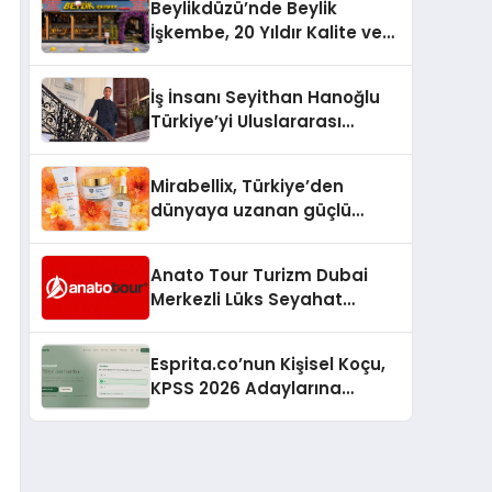
Beylikdüzü’nde Beylik
İşkembe, 20 Yıldır Kalite ve
Lezzetin Değişmeyen Adresi
İş İnsanı Seyithan Hanoğlu
Türkiye’yi Uluslararası
Arenada Tanıtmayı
Hedefliyor
Mirabellix, Türkiye’den
dünyaya uzanan güçlü
büyümesini sürdürüyor
Anato Tour Turizm Dubai
Merkezli Lüks Seyahat
Hizmetleriyle Küresel
Turizmde Öne Çıkıyor
Esprita.co’nun Kişisel Koçu,
KPSS 2026 Adaylarına
Haftalık Çalışma Programı
Kuruyor