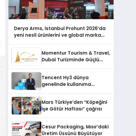
Derya Arms, İstanbul Prohunt 2026’da
yeni nesil ürünlerini ve global marka
vizyonunu sergiledi
Momentur Tourism & Travel,
Dubai Turizminde Güçlü
Operasyon Ağıyla Fark
Yaratıyor
Tencent Hy3 dünya
genelinde kullanıma
sunuldu
Mars Türkiye’den “Köpeğini
İşe Götür Haftası” çağrısı
Cesur Packaging, Mısır’daki
Üretim Üssünü Büyütüyor