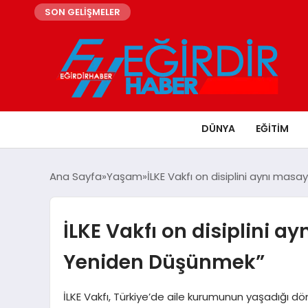
SON GELİŞMELER
DÜNYA
EĞITIM
Ana Sayfa
Yaşam
İLKE Vakfı on disiplini aynı mas
İLKE Vakfı on disiplini ay
Yeniden Düşünmek”
İLKE Vakfı, Türkiye’de aile kurumunun yaşadığı 