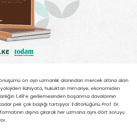
 dönüşümü on ayrı uzmanlık alanından mercek altına alan
syolojiden ilahiyata, hukuktan mimariye, ekonomiden
lığın 1,48’e gerilemesinden boşanma davalarının
dar pek çok başlığı tartışıyor. Editörlüğünü Prof. Dr.
z formatının dışına çıkarak her uzmana aynı dört soruyu
or.