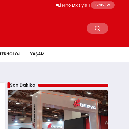
El Nino Etkisiyle Tarım Emtialarında Buğday F
17:02:53
TEKNOLOJI
YAŞAM
Son Dakika