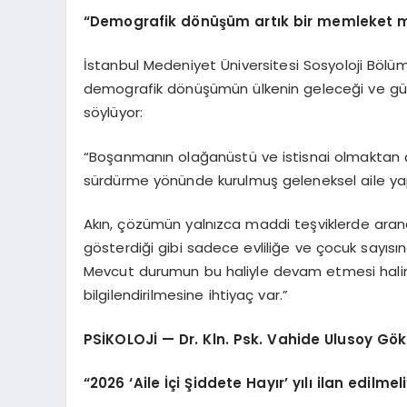
“Demografik dönüşüm artık bir memleket m
İstanbul Medeniyet Üniversitesi Sosyoloji Bölüm
demografik dönüşümün ülkenin geleceği ve güven
söylüyor:
“Boşanmanın olağanüstü ve istisnai olmaktan çık
sürdürme yönünde kurulmuş geleneksel aile yap
Akın, çözümün yalnızca maddi teşviklerde aran
gösterdiği gibi sadece evliliğe ve çocuk sayısı
Mevcut durumun bu haliyle devam etmesi halinde
bilgilendirilmesine ihtiyaç var.”
PSİKOLOJİ — Dr. Kln. Psk. Vahide Ulusoy Gö
“2026 ‘Aile İçi Şiddete Hayır’ yılı ilan edilmeli