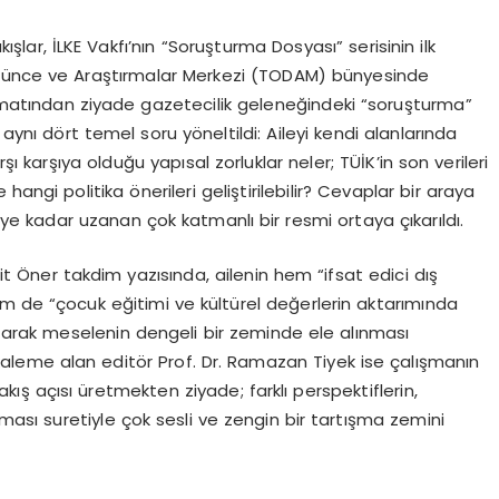
ışlar, İLKE Vakfı’nın “Soruşturma Dosyası” serisinin ilk
üşünce ve Araştırmalar Merkezi (TODAM) bünyesinde
rmatından ziyade gazetecilik geleneğindeki “soruşturma”
nı dört temel soru yöneltildi: Aileyi kendi alanlarında
şı karşıya olduğu yapısal zorluklar neler; TÜİK’in son verileri
 hangi politika önerileri geliştirilebilir? Cevaplar bir araya
iye kadar uzanan çok katmanlı bir resmi ortaya çıkarıldı.
t Öner takdim yazısında, ailenin hem “ifsat edici dış
hem de “çocuk eğitimi ve kültürel değerlerin aktarımında
atarak meselenin dengeli bir zeminde ele alınması
nı kaleme alan editör Prof. Dr. Ramazan Tiyek ise çalışmanın
akış açısı üretmekten ziyade; farklı perspektiflerin,
nması suretiyle çok sesli ve zengin bir tartışma zemini