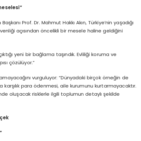
eselesi”
 Başkanı Prof. Dr. Mahmut Hakkı Akın, Türkiye’nin yaşadığı
liği açısından öncelikli bir mesele haline geldiğini
tığı yeni bir bağlama taşındık. Evliliği koruma ve
ısı çözülüyor.”
amayacağını vurguluyor: “Dünyadaki birçok örneğin de
na karşılık para ödenmesi, aile kurumunu kurtarmayacaktır.
 oluşacak risklerle ilgili toplumun detaylı şekilde
kçek
”