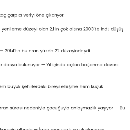
aç çarpıcı veriyi öne çıkarıyor:
i yenileme düzeyi olan 2,1’in çok altına 2003’te indi; düşüş
ı — 2014’te bu oran yüzde 22 düzeyindeydi.
e dosya bulunuyor — Yıl içinde açılan boşanma davası
 Hem büyük şehirlerdeki bireyselleşme hem küçük
kran süresi nedeniyle çocuğuyla anlaşmazlık yaşıyor — Bu
ekarenin altında — İmar mevzuatı ve uluslararası