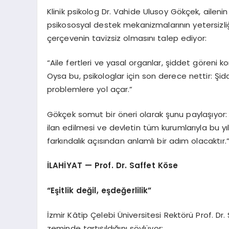
Klinik psikolog Dr. Vahide Ulusoy Gökçek, aileni
psikososyal destek mekanizmalarının yetersizliğ
çerçevenin tavizsiz olmasını talep ediyor:
“Aile fertleri ve yasal organlar, şiddet göreni k
Oysa bu, psikologlar için son derece nettir: Şid
problemlere yol açar.”
Gökçek somut bir öneri olarak şunu paylaşıyor: “Aile
ilan edilmesi ve devletin tüm kurumlarıyla bu yı
farkındalık açısından anlamlı bir adım olacaktır.
İLAHİYAT — Prof. Dr. Saffet Köse
“Eşitlik değil, eşdeğerlilik”
İzmir Kâtip Çelebi Üniversitesi Rektörü Prof. Dr. 
zeminde tartışıldığını söylüyor: