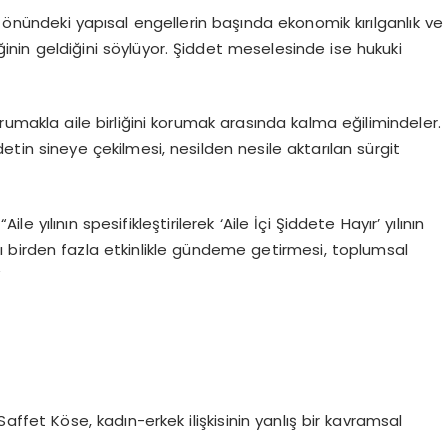
n önündeki yapısal engellerin başında ekonomik kırılganlık ve
inin geldiğini söylüyor. Şiddet meselesinde ise hukuki
orumakla aile birliğini korumak arasında kalma eğilimindeler.
detin sineye çekilmesi, nesilden nesile aktarılan sürgit
 yılının spesifikleştirilerek ‘Aile İçi Şiddete Hayır’ yılının
lı birden fazla etkinlikle gündeme getirmesi, toplumsal
”
Saffet Köse, kadın-erkek ilişkisinin yanlış bir kavramsal