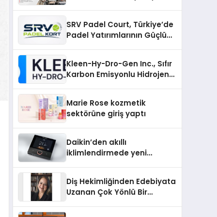
SRV Padel Court, Türkiye’de
Padel Yatırımlarının Güçlü
Markası Olmayı Sürdürüyor
Kleen-Hy-Dro-Gen Inc., Sıfır
Karbon Emisyonlu Hidrojen
Isıtma Teknolojisinde ISO ve
TSSA Düzenleyici Onaylarını
Marie Rose kozmetik
Aldı
sektörüne giriş yaptı
Daikin’den akıllı
iklimlendirmede yeni
dönem: Madoka Plus
Türkiye’de
Diş Hekimliğinden Edebiyata
Uzanan Çok Yönlü Bir
Yaşam: Yeşim Şahin Yaman