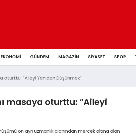
EKONOMI
GÜNDEM
MAGAZIN
SIYASET
SPOR
aya oturttu: “Aileyi Yeniden Düşünmek”
nı masaya oturttu: “Aileyi
dönüşümü on ayrı uzmanlık alanından mercek altına alan