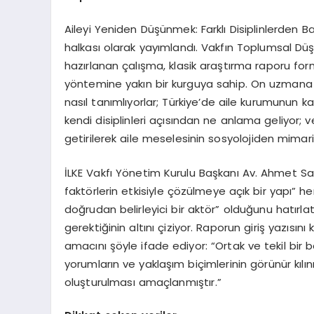
Aileyi Yeniden Düşünmek: Farklı Disiplinlerden Bak
halkası olarak yayımlandı. Vakfın Toplumsal D
hazırlanan çalışma, klasik araştırma raporu fo
yöntemine yakın bir kurguya sahip. On uzmana ay
nasıl tanımlıyorlar; Türkiye’de aile kurumunun kar
kendi disiplinleri açısından ne anlama geliyor; ve
getirilerek aile meselesinin sosyolojiden mimar
İLKE Vakfı Yönetim Kurulu Başkanı Av. Ahmet Sai
faktörlerin etkisiyle çözülmeye açık bir yapı” 
doğrudan belirleyici bir aktör” olduğunu hatırl
gerektiğinin altını çiziyor. Raporun giriş yazısı
amacını şöyle ifade ediyor: “Ortak ve tekil bir b
yorumların ve yaklaşım biçimlerinin görünür kılı
oluşturulması amaçlanmıştır.”