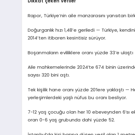
Dikkat çeken veriler
Rapor, Türkiye’nin aile manzarasını yansıtan birk
Doğurganlık hızı 1,48’e geriledi — Türkiye, kendin
2014’ten itibaren kesintisiz sürüyor.
Boşanmaların evliliklere oranı yüzde 33’e ulaşt
Aile mahkemelerinde 2024’te 674 binin üzerind
sayısı 320 bini aştı.
Tek kişilik hane oranı yüzde 20’lere yaklaştı —
yerleşimlerdeki yaşlı nüfus bu oranı besliyor.
7-12 yaş çocuğu olan her 10 ebeveynden 6’sı e
oran 0-6 yaş grubunda dahi yüzde 52.
İstanbul’da kişi başına düşen yeşil alan 1 metr