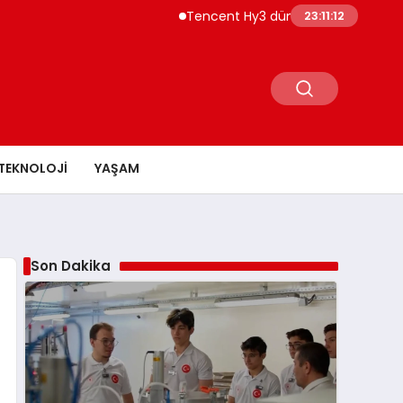
Tencent Hy3 dünya genelinde kullanım
23:11:12
TEKNOLOJI
YAŞAM
Son Dakika