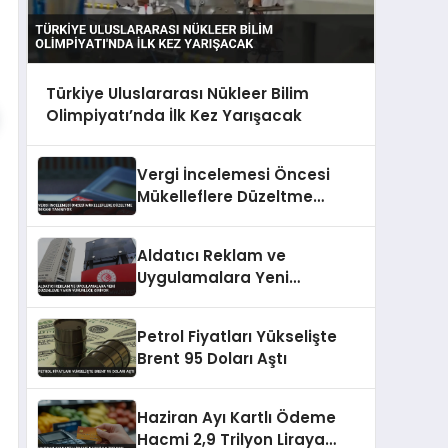
Türkiye Uluslararası Nükleer Bilim
Olimpiyatı’nda İlk Kez Yarışacak
Vergi İncelemesi Öncesi
Mükelleflere Düzeltme
İmkanı Tanınıyor
Aldatıcı Reklam ve
Uygulamalara Yeni
Düzenleme Yarın Yürürlüğe
Giriyor
Petrol Fiyatları Yükselişte
Brent 95 Doları Aştı
Haziran Ayı Kartlı Ödeme
Hacmi 2,9 Trilyon Liraya