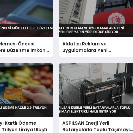
elemesi Öncesi
Aldatıcı Reklam ve
ere Düzeltme İmkanı
Uygulamalara Yeni
Düzenleme Yarın Yürürlüğe
Giriyor
yı Kartlı Ödeme
ASPİLSAN Enerji Yerli
Trilyon Liraya Ulaştı
Bataryalarla Toplu Taşımayı