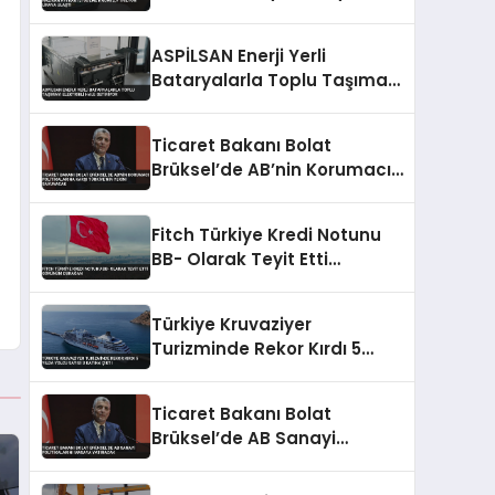
Ulaştı
ASPİLSAN Enerji Yerli
Bataryalarla Toplu Taşımayı
Elektrikli Hale Getiriyor
Ticaret Bakanı Bolat
Brüksel’de AB’nin Korumacı
Politikalarına Karşı
Türkiye’nin Yerini
Fitch Türkiye Kredi Notunu
Savunacak
BB- Olarak Teyit Etti
Görünüm Durağan
Türkiye Kruvaziyer
Turizminde Rekor Kırdı 5
Yılda Yolcu Sayısı 3 Katına
Çıktı
Ticaret Bakanı Bolat
Brüksel’de AB Sanayi
Politikalarını Masaya
Yatıracak