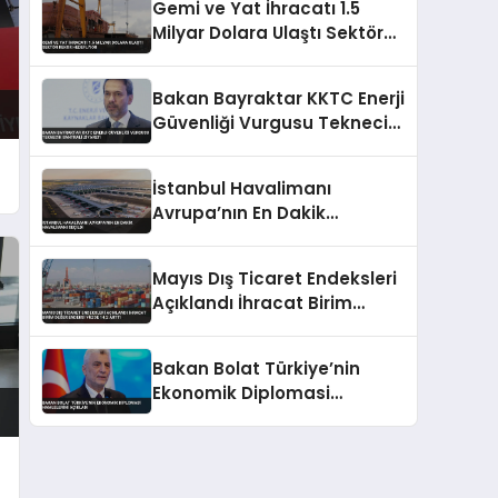
Gemi ve Yat İhracatı 1.5
Milyar Dolara Ulaştı Sektör
Rekor Hedefliyor
Bakan Bayraktar KKTC Enerji
Güvenliği Vurgusu Teknecik
Santrali Ziyareti
İstanbul Havalimanı
Avrupa’nın En Dakik
Havalimanı Seçildi
Mayıs Dış Ticaret Endeksleri
Açıklandı İhracat Birim
Değer Endeksi Yüzde 14,2
Arttı
Bakan Bolat Türkiye’nin
Ekonomik Diplomasi
Hamlelerini Açıkladı