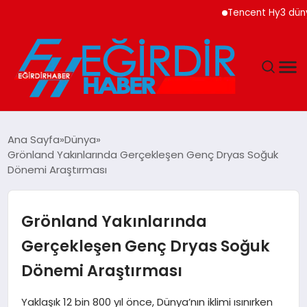
Tencent Hy3 dünya gen
DÜNYA
Ana Sayfa
Dünya
Grönland Yakınlarında Gerçekleşen Genç Dryas Soğuk
EĞITIM
Dönemi Araştırması
EKONOMI
Grönland Yakınlarında
GÜNDEM
Gerçekleşen Genç Dryas Soğuk
Dönemi Araştırması
MAGAZIN
Yaklaşık 12 bin 800 yıl önce, Dünya’nın iklimi ısınırken
SIYASET