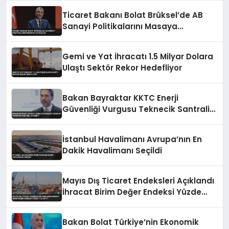
Ticaret Bakanı Bolat Brüksel’de AB
Sanayi Politikalarını Masaya
Yatıracak
Gemi ve Yat İhracatı 1.5 Milyar Dolara
Ulaştı Sektör Rekor Hedefliyor
Bakan Bayraktar KKTC Enerji
Güvenliği Vurgusu Teknecik Santrali
Ziyareti
İstanbul Havalimanı Avrupa’nın En
Dakik Havalimanı Seçildi
Mayıs Dış Ticaret Endeksleri Açıklandı
İhracat Birim Değer Endeksi Yüzde
14,2 Arttı
Bakan Bolat Türkiye’nin Ekonomik