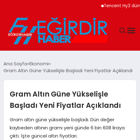
Tencent Hy3 dünya gen
DÜNYA
Ana Sayfa
Ekonomi
Gram Altın Güne Yükselişle Başladı Yeni Fiyatlar Açıklandı
EĞITIM
EKONOMI
Gram Altın Güne Yükselişle
Başladı Yeni Fiyatlar Açıklandı
GÜNDEM
Gram altın güne yükselişle başladı. Dün değer
MAGAZIN
kaybeden altının gramı yeni günde 6 bin 608 liraya
çıktı. İşte güncel altın fiyatları.
SIYASET