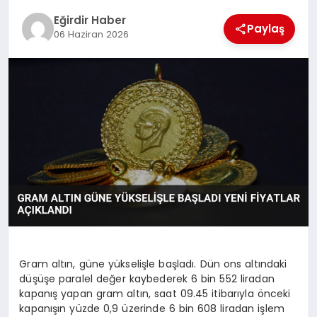
Eğirdir Haber
Paylaş
06 Haziran 2026
SPOR
TEKNOLOJI
YAŞAM
Gram altın, güne yükselişle başladı. Dün ons altındaki
düşüşe paralel değer kaybederek 6 bin 552 liradan
kapanış yapan gram altın, saat 09.45 itibarıyla önceki
kapanışın yüzde 0,9 üzerinde 6 bin 608 liradan işlem