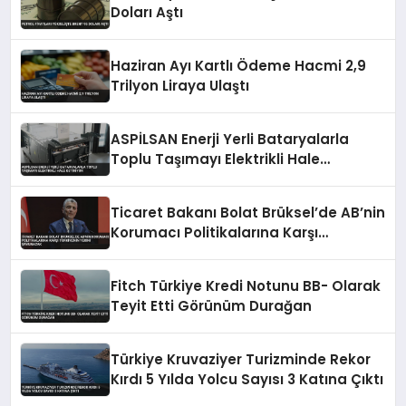
Doları Aştı
Haziran Ayı Kartlı Ödeme Hacmi 2,9
Trilyon Liraya Ulaştı
ASPİLSAN Enerji Yerli Bataryalarla
Toplu Taşımayı Elektrikli Hale
Getiriyor
Ticaret Bakanı Bolat Brüksel’de AB’nin
Korumacı Politikalarına Karşı
Türkiye’nin Yerini Savunacak
Fitch Türkiye Kredi Notunu BB- Olarak
Teyit Etti Görünüm Durağan
Türkiye Kruvaziyer Turizminde Rekor
Kırdı 5 Yılda Yolcu Sayısı 3 Katına Çıktı