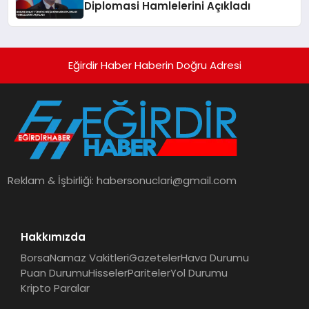
Diplomasi Hamlelerini Açıkladı
Eğirdir Haber Haberin Doğru Adresi
Reklam & İşbirliği:
habersonuclari@gmail.com
Hakkımızda
Borsa
Namaz Vakitleri
Gazeteler
Hava Durumu
Puan Durumu
Hisseler
Pariteler
Yol Durumu
Kripto Paralar