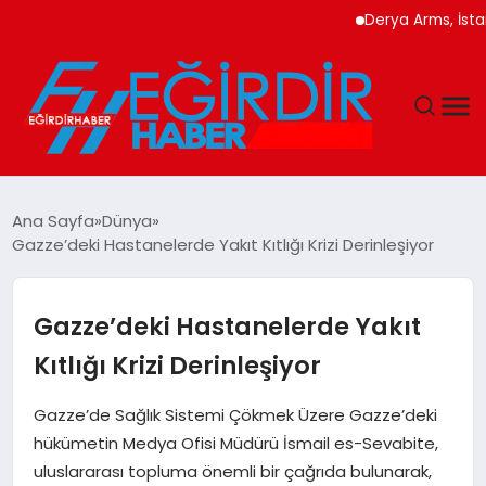
Derya Arms, İstanbul P
DÜNYA
Ana Sayfa
Dünya
Gazze’deki Hastanelerde Yakıt Kıtlığı Krizi Derinleşiyor
EĞITIM
EKONOMI
Gazze’deki Hastanelerde Yakıt
Kıtlığı Krizi Derinleşiyor
GÜNDEM
Gazze’de Sağlık Sistemi Çökmek Üzere Gazze’deki
MAGAZIN
hükümetin Medya Ofisi Müdürü İsmail es-Sevabite,
uluslararası topluma önemli bir çağrıda bulunarak,
SIYASET