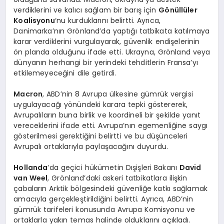
verdiklerini ve kalıcı sağlam bir barış için
Gönüllüler
Koalisyonu
‘nu kurduklarını belirtti. Ayrıca,
Danimarka’nın Grönland’da yaptığı tatbikata katılmaya
karar verdiklerini vurgulayarak, güvenlik endişelerinin
ön planda olduğunu ifade etti. Ukrayna, Grönland veya
dünyanın herhangi bir yerindeki tehditlerin Fransa’yı
etkilemeyeceğini dile getirdi.
Macron
, ABD’nin 8 Avrupa ülkesine gümrük vergisi
uygulayacağı yönündeki karara tepki göstererek,
Avrupalıların buna birlik ve koordineli bir şekilde yanıt
vereceklerini ifade etti. Avrupa’nın egemenliğine saygı
gösterilmesi gerektiğini belirtti ve bu düşünceleri
Avrupalı ortaklarıyla paylaşacağını duyurdu.
Hollanda
‘da geçici hükümetin Dışişleri Bakanı
David
van Weel
, Grönland’daki askeri tatbikatlara ilişkin
çabaların Arktik bölgesindeki güvenliğe katkı sağlamak
amacıyla gerçekleştirildiğini belirtti. Ayrıca, ABD’nin
gümrük tarifeleri konusunda Avrupa Komisyonu ve
ortaklarla yakın temas halinde olduklarını açıkladı.