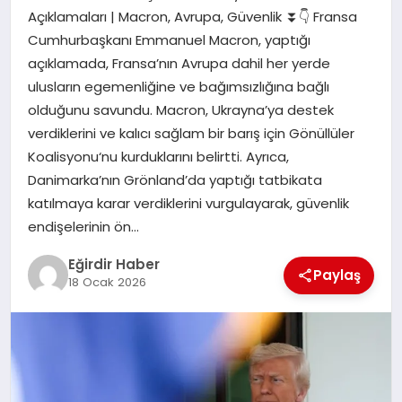
Açıklamaları | Macron, Avrupa, Güvenlik ⏬👇 Fransa
Cumhurbaşkanı Emmanuel Macron, yaptığı
SPOR
açıklamada, Fransa’nın Avrupa dahil her yerde
ulusların egemenliğine ve bağımsızlığına bağlı
TEKNOLOJI
olduğunu savundu. Macron, Ukrayna’ya destek
verdiklerini ve kalıcı sağlam bir barış için Gönüllüler
YAŞAM
Koalisyonu‘nu kurduklarını belirtti. Ayrıca,
Danimarka’nın Grönland’da yaptığı tatbikata
katılmaya karar verdiklerini vurgulayarak, güvenlik
endişelerinin ön…
Eğirdir Haber
Paylaş
18 Ocak 2026