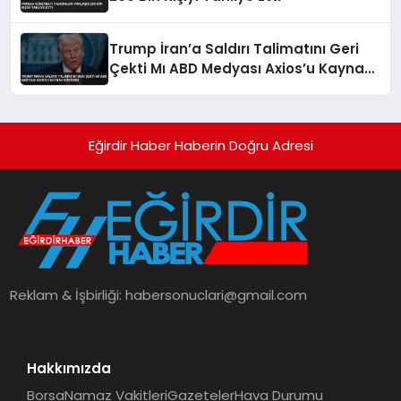
Trump İran’a Saldırı Talimatını Geri
Çekti Mı ABD Medyası Axios’u Kaynak
Gösterdi
Eğirdir Haber Haberin Doğru Adresi
Reklam & İşbirliği:
habersonuclari@gmail.com
Hakkımızda
Borsa
Namaz Vakitleri
Gazeteler
Hava Durumu