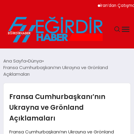
İran’dan Çatışma Uyar
DÜNYA
Ana Sayfa
Dünya
Fransa Cumhurbaşkanı’nın Ukrayna ve Grönland
EĞITIM
Açıklamaları
EKONOMI
Fransa Cumhurbaşkanı’nın
GÜNDEM
Ukrayna ve Grönland
Açıklamaları
MAGAZIN
Fransa Cumhurbaşkanı’nın Ukrayna ve Grönland
SIYASET