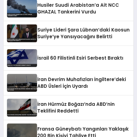
Husiler Suudi Arabistan’a Ait NCC
GHAZAL Tankerini Vurdu
Suriye Lideri Şara Lübnan’daki Kaosun
Suriye’ye Yansıyacağını Belirtti
İsrail 60 Filistinli Esiri Serbest Bıraktı
İran Devrim Muhafızları İngiltere’deki
ABD Üsleri İçin Uyardı
İran Hürmüz Boğazı’nda ABD’nin
Teklifini Reddetti
Fransa Güneybatı Yangınları Yaklaşık
200 Bin Kişiyi Tahliye Etti