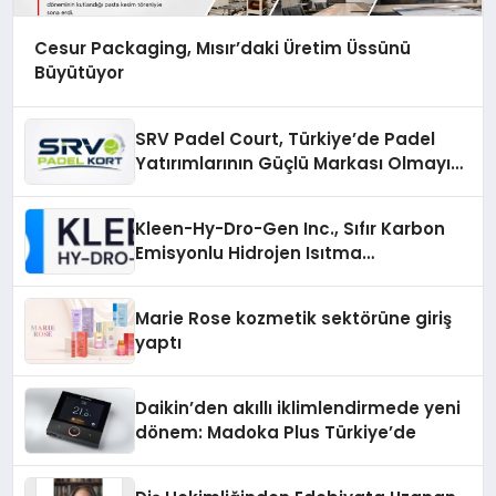
Cesur Packaging, Mısır’daki Üretim Üssünü
Büyütüyor
SRV Padel Court, Türkiye’de Padel
Yatırımlarının Güçlü Markası Olmayı
Sürdürüyor
Kleen-Hy-Dro-Gen Inc., Sıfır Karbon
Emisyonlu Hidrojen Isıtma
Teknolojisinde ISO ve TSSA
Düzenleyici Onaylarını Aldı
Marie Rose kozmetik sektörüne giriş
yaptı
Daikin’den akıllı iklimlendirmede yeni
dönem: Madoka Plus Türkiye’de