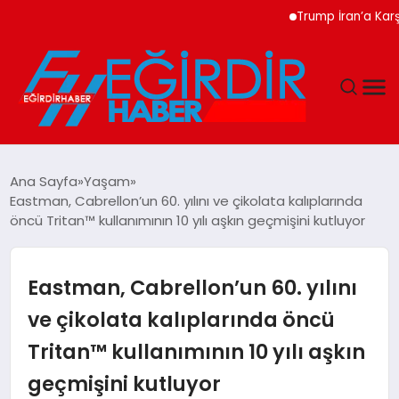
Trump İran’a Karşı Güç
DÜNYA
Ana Sayfa
Yaşam
Eastman, Cabrellon’un 60. yılını ve çikolata kalıplarında
EĞITIM
öncü Tritan™ kullanımının 10 yılı aşkın geçmişini kutluyor
EKONOMI
Eastman, Cabrellon’un 60. yılını
GÜNDEM
ve çikolata kalıplarında öncü
Tritan™ kullanımının 10 yılı aşkın
MAGAZIN
geçmişini kutluyor
SIYASET