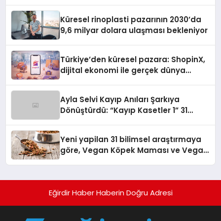
Kuruyor
Küresel rinoplasti pazarının 2030’da
9,6 milyar dolara ulaşması bekleniyor
Türkiye’den küresel pazara: ShopinX,
dijital ekonomi ile gerçek dünya
alışverişini bir araya getirmeyi
hedefliyor
Ayla Selvi Kayıp Anıları Şarkıya
Dönüştürdü: “Kayıp Kasetler 1” 31
Temmuz’da Yayında
Yeni yapilan 31 bilimsel araştırmaya
göre, Vegan Köpek Maması ve Vegan
Kedi Mamasının İyi Sindirildiğini
Ortaya Koydu
Eğirdir Haber Haberin Doğru Adresi