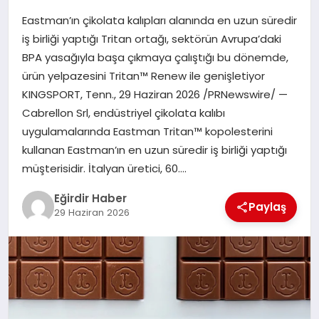
Eastman’ın çikolata kalıpları alanında en uzun süredir
SPOR
iş birliği yaptığı Tritan ortağı, sektörün Avrupa’daki
BPA yasağıyla başa çıkmaya çalıştığı bu dönemde,
TEKNOLOJI
ürün yelpazesini Tritan™ Renew ile genişletiyor
KINGSPORT, Tenn., 29 Haziran 2026 /PRNewswire/ —
YAŞAM
Cabrellon Srl, endüstriyel çikolata kalıbı
uygulamalarında Eastman Tritan™ kopolesterini
kullanan Eastman’ın en uzun süredir iş birliği yaptığı
müşterisidir. İtalyan üretici, 60….
Eğirdir Haber
Paylaş
29 Haziran 2026