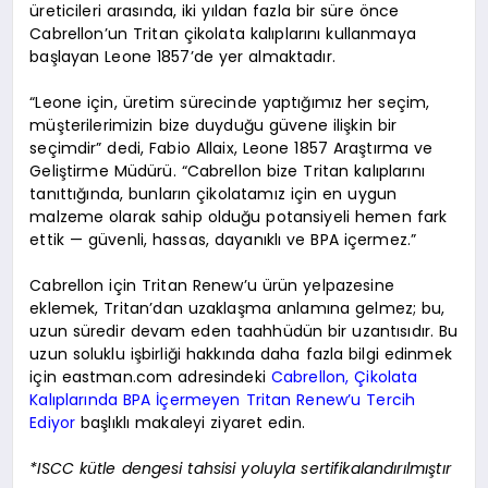
üreticileri arasında, iki yıldan fazla bir süre önce
Cabrellon’un Tritan çikolata kalıplarını kullanmaya
başlayan Leone 1857’de yer almaktadır.
“Leone için, üretim sürecinde yaptığımız her seçim,
müşterilerimizin bize duyduğu güvene ilişkin bir
seçimdir” dedi, Fabio Allaix, Leone 1857 Araştırma ve
Geliştirme Müdürü. “Cabrellon bize Tritan kalıplarını
tanıttığında, bunların çikolatamız için en uygun
malzeme olarak sahip olduğu potansiyeli hemen fark
ettik — güvenli, hassas, dayanıklı ve BPA içermez.”
Cabrellon için Tritan Renew’u ürün yelpazesine
eklemek, Tritan’dan uzaklaşma anlamına gelmez; bu,
uzun süredir devam eden taahhüdün bir uzantısıdır. Bu
uzun soluklu işbirliği hakkında daha fazla bilgi edinmek
için eastman.com adresindeki
Cabrellon, Çikolata
Kalıplarında BPA İçermeyen Tritan Renew’u Tercih
Ediyor
başlıklı makaleyi ziyaret edin.
*ISCC kütle dengesi tahsisi yoluyla sertifikalandırılmıştır