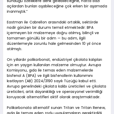
sunduğu özelliklere denk gelebileceğine, hatta bazı
açılardan bunları aşabileceğine çok erken bir aşamada
inanmıştık.”
Eastman ile Cabrellon arasındaki ortaklık, sektörde
nadir görülen bir durumı temsil etmektedir: BPA
içermeyen bir malzemeye doğru atılmış, bilinçli ve
tamamen gönüllü bir adım — bu adım, ilgili
düzenlemeyle zorunlu hale gelmesinden 10 yıl önce
atılmıştı.
On yıllardır polikarbonat, endüstriyel çikolata kalıpları
için en yaygın kullanılan malzeme olmuştur. Avrupa
Komisyonu, gıda ile temas eden malzemelerde
bisfenol A (BPA) ve ilgili bisfenollerin kullanımını
kısıtlayan (AB) 2024/3190 sayılı Tüzüğü kabul etti.
Avrupa genelindeki çikolata kalıbı üreticileri ve çikolata
üreticileri, artık dayanıklılığı ve operasyonel verimliliği
koruyacak alternatifleri aktif olarak araştırmaktadır.
Polikarbonata alternatif sunan Tritan ve Tritan Renew,
gıda ile temas eden zorlu uygulamaların gerektirdiği