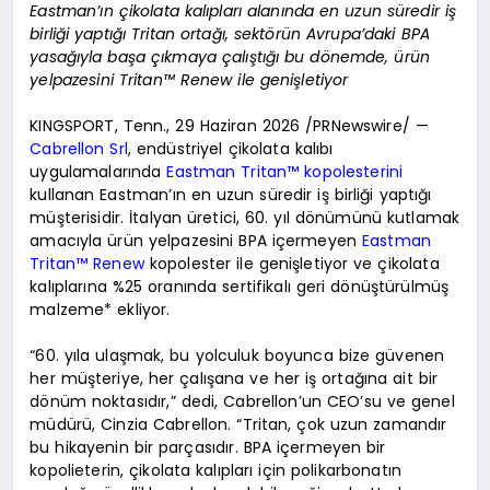
Eastman’ın çikolata kalıpları alanında en uzun süredir iş
birliği yaptığı Tritan ortağı, sektörün Avrupa’daki BPA
yasağıyla başa çıkmaya çalıştığı bu dönemde, ürün
yelpazesini Tritan™ Renew ile genişletiyor
KINGSPORT, Tenn., 29 Haziran 2026 /PRNewswire/ —
Cabrellon Srl
, endüstriyel çikolata kalıbı
uygulamalarında
Eastman Tritan™ kopolesterini
kullanan Eastman’ın en uzun süredir iş birliği yaptığı
müşterisidir. İtalyan üretici, 60. yıl dönümünü kutlamak
amacıyla ürün yelpazesini BPA içermeyen
Eastman
Tritan™ Renew
kopolester ile genişletiyor ve çikolata
kalıplarına %25 oranında sertifikalı geri dönüştürülmüş
malzeme* ekliyor.
“60. yıla ulaşmak, bu yolculuk boyunca bize güvenen
her müşteriye, her çalışana ve her iş ortağına ait bir
dönüm noktasıdır,” dedi, Cabrellon’un CEO’su ve genel
müdürü, Cinzia Cabrellon. “Tritan, çok uzun zamandır
bu hikayenin bir parçasıdır. BPA içermeyen bir
kopolieterin, çikolata kalıpları için polikarbonatın