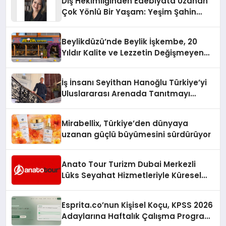
Diş Hekimliğinden Edebiyata Uzanan
Çok Yönlü Bir Yaşam: Yeşim Şahin
Yaman
Beylikdüzü’nde Beylik İşkembe, 20
Yıldır Kalite ve Lezzetin Değişmeyen
Adresi
İş İnsanı Seyithan Hanoğlu Türkiye’yi
Uluslararası Arenada Tanıtmayı
Hedefliyor
Mirabellix, Türkiye’den dünyaya
uzanan güçlü büyümesini sürdürüyor
Anato Tour Turizm Dubai Merkezli
Lüks Seyahat Hizmetleriyle Küresel
Turizmde Öne Çıkıyor
Esprita.co’nun Kişisel Koçu, KPSS 2026
Adaylarına Haftalık Çalışma Programı