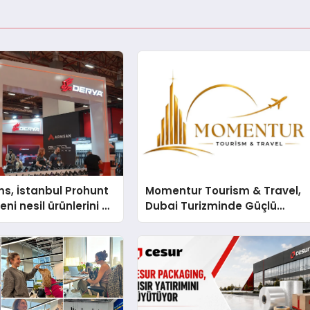
s, İstanbul Prohunt
Momentur Tourism & Travel,
ni nesil ürünlerini ve
Dubai Turizminde Güçlü
arka vizyonunu
Operasyon Ağıyla Fark
Yaratıyor