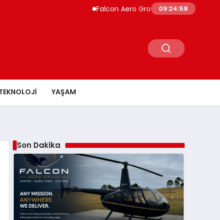
Falcon Aero Group, Küresel Havacılık Tedarik
09:24:59
TEKNOLOJI
YAŞAM
Son Dakika