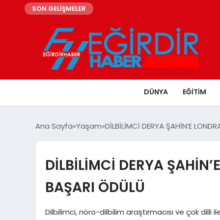
SON GELİŞMELER
DÜNYA
EĞITIM
Ana Sayfa
Yaşam
DİLBİLİMCİ DERYA ŞAHİN’E LOND
DİLBİLİMCİ DERYA ŞAHİN
BAŞARI ÖDÜLÜ
Dilbilimci, nöro-dilbilim araştırmacısı ve çok dilli