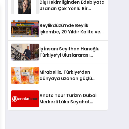
Diş Hekimliğinden Edebiyata
Uzanan Çok Yönlü Bir
Yaşam: Yeşim Şahin Yaman
Beylikdüzü’nde Beylik
İşkembe, 20 Yıldır Kalite ve
Lezzetin Değişmeyen Adresi
İş İnsanı Seyithan Hanoğlu
Türkiye’yi Uluslararası
Arenada Tanıtmayı
Hedefliyor
Mirabellix, Türkiye’den
dünyaya uzanan güçlü
büyümesini sürdürüyor
Anato Tour Turizm Dubai
Merkezli Lüks Seyahat
Hizmetleriyle Küresel
Turizmde Öne Çıkıyor