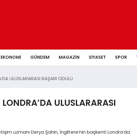
EKONOMI
GÜNDEM
MAGAZIN
SIYASET
SPOR
RA’DA ULUSLARARASI BAŞARI ÖDÜLÜ
’E LONDRA’DA ULUSLARARASI
 iletişim uzmanı Derya Şahin, İngiltere’nin başkenti Londra’da