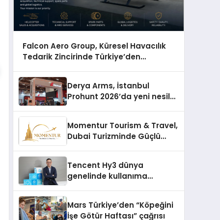
Falcon Aero Group, Küresel Havacılık
Tedarik Zincirinde Türkiye’den
Dünyaya Açılıyor
Derya Arms, İstanbul
Prohunt 2026’da yeni nesil
ürünlerini ve global marka
vizyonunu sergiledi
Momentur Tourism & Travel,
Dubai Turizminde Güçlü
Operasyon Ağıyla Fark
Yaratıyor
Tencent Hy3 dünya
genelinde kullanıma
sunuldu
Mars Türkiye’den “Köpeğini
İşe Götür Haftası” çağrısı