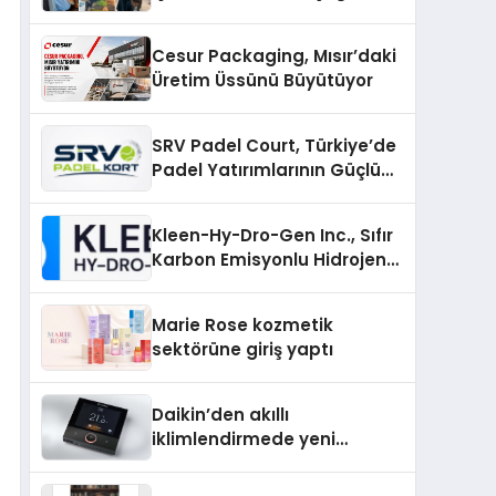
Cesur Packaging, Mısır’daki
Üretim Üssünü Büyütüyor
SRV Padel Court, Türkiye’de
Padel Yatırımlarının Güçlü
Markası Olmayı Sürdürüyor
Kleen-Hy-Dro-Gen Inc., Sıfır
Karbon Emisyonlu Hidrojen
Isıtma Teknolojisinde ISO ve
TSSA Düzenleyici Onaylarını
Marie Rose kozmetik
Aldı
sektörüne giriş yaptı
Daikin’den akıllı
iklimlendirmede yeni
dönem: Madoka Plus
Türkiye’de