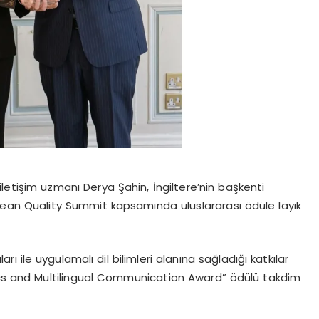
li iletişim uzmanı Derya Şahin, İngiltere’nin başkenti
ean Quality Summit kapsamında uluslararası ödüle layık
arı ile uygulamalı dil bilimleri alanına sağladığı katkılar
tics and Multilingual Communication Award” ödülü takdim