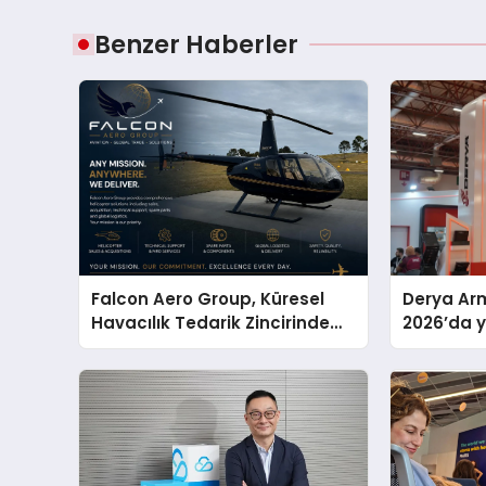
Benzer Haberler
Falcon Aero Group, Küresel
Derya Arm
Havacılık Tedarik Zincirinde
2026’da ye
Türkiye’den Dünyaya Açılıyor
global m
sergiledi