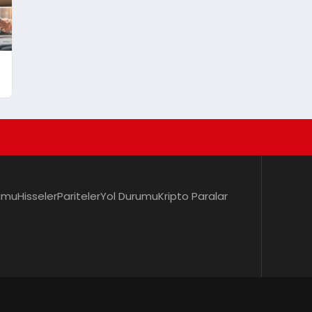
umu
Hisseler
Pariteler
Yol Durumu
Kripto Paralar