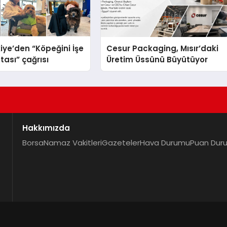
iye’den “Köpeğini İşe
Cesur Packaging, Mısır’daki
tası” çağrısı
Üretim Üssünü Büyütüyor
Hakkımızda
Borsa
Namaz Vakitleri
Gazeteler
Hava Durumu
Puan Dur