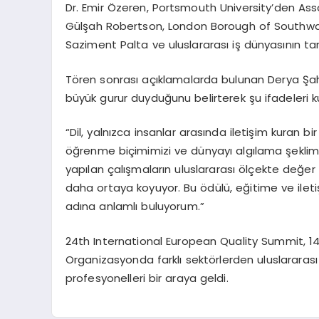
Dr. Emir Özeren, Portsmouth University’den Asso
Gülşah Robertson, London Borough of Southwark
Saziment Palta ve uluslararası iş dünyasının ta
Tören sonrası açıklamalarda bulunan Derya Şahi
büyük gurur duyduğunu belirterek şu ifadeleri ku
“Dil, yalnızca insanlar arasında iletişim kuran 
öğrenme biçimimizi ve dünyayı algılama şeklimizi
yapılan çalışmaların uluslararası ölçekte değer g
daha ortaya koyuyor. Bu ödülü, eğitime ve iletiş
adına anlamlı buluyorum.”
24th International European Quality Summit, 14 
Organizasyonda farklı sektörlerden uluslararası
profesyonelleri bir araya geldi.