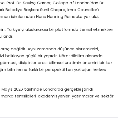
c. Prof. Dr. Sevinç Garner, College of London’dan Dr.
 Belediye Başkanı Sunil Chopra, Imre Councillor’ı
nınan isimlerinden Hans Henning Reinecke yer aldı.
n, Türkiye’yi uluslararası bir platformda temsil etmekten
llandı:
bir araç değildir. Aynı zamanda düşünce sistemimizi,
 belirleyen güçlü bir yapıdır. Nöro-dilbilim alanında
örmesi, disiplinler arası bilimsel üretimin önemini bir kez
im bilimlerine farklı bir perspektiften yaklaşan herkes
Mayıs 2026 tarihinde Londra’da gerçekleştirildi.
 marka temsilcileri, akademisyenler, yatırımcılar ve sektör