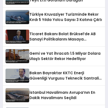
Teyit Etti Görünüm Durağan
Türkiye Kruvaziyer Turizminde Rekor
Kırdı 5 Yılda Yolcu Sayısı 3 Katına Çıktı
Ticaret Bakanı Bolat Brüksel’de AB
Sanayi Politikalarını Masaya
Yatıracak
Gemi ve Yat İhracatı 1.5 Milyar Dolara
Ulaştı Sektör Rekor Hedefliyor
Bakan Bayraktar KKTC Enerji
Güvenliği Vurgusu Teknecik Santrali
Ziyareti
İstanbul Havalimanı Avrupa’nın En
Dakik Havalimanı Seçildi