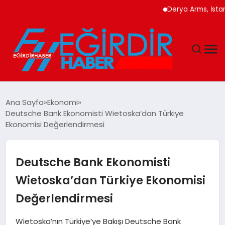
Derya Arms, İstanbul P
DÜNYA
Ana Sayfa
Ekonomi
Deutsche Bank Ekonomisti Wietoska’dan Türkiye
EĞITIM
Ekonomisi Değerlendirmesi
EKONOMI
Deutsche Bank Ekonomisti
GÜNDEM
Wietoska’dan Türkiye Ekonomisi
Değerlendirmesi
MAGAZIN
Wietoska’nın Türkiye’ye Bakışı Deutsche Bank
SIYASET