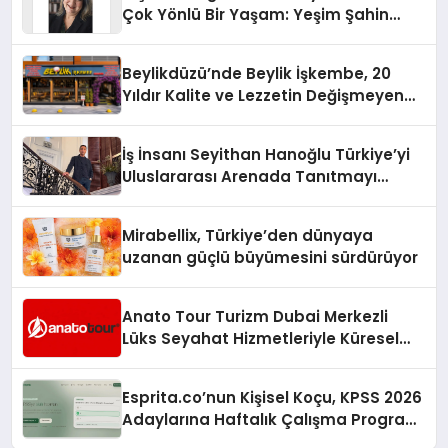
Çok Yönlü Bir Yaşam: Yeşim Şahin
Yaman
Beylikdüzü’nde Beylik İşkembe, 20
Yıldır Kalite ve Lezzetin Değişmeyen
Adresi
İş İnsanı Seyithan Hanoğlu Türkiye’yi
Uluslararası Arenada Tanıtmayı
Hedefliyor
Mirabellix, Türkiye’den dünyaya
uzanan güçlü büyümesini sürdürüyor
Anato Tour Turizm Dubai Merkezli
Lüks Seyahat Hizmetleriyle Küresel
Turizmde Öne Çıkıyor
Esprita.co’nun Kişisel Koçu, KPSS 2026
Adaylarına Haftalık Çalışma Programı
Kuruyor