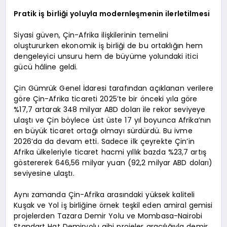
Pratik iş birliği yoluyla modernleşmenin ilerletilmesi
Siyasi güven, Çin-Afrika ilişkilerinin temelini
oluştururken ekonomik iş birliği de bu ortaklığın hem
dengeleyici unsuru hem de büyüme yolundaki itici
gücü hâline geldi.
Çin Gümrük Genel İdaresi tarafından açıklanan verilere
göre Çin-Afrika ticareti 2025’te bir önceki yıla göre
%17,7 artarak 348 milyar ABD doları ile rekor seviyeye
ulaştı ve Çin böylece üst üste 17 yıl boyunca Afrika’nın
en büyük ticaret ortağı olmayı sürdürdü. Bu ivme
2026’da da devam etti. Sadece ilk çeyrekte Çin’in
Afrika ülkeleriyle ticaret hacmi yıllık bazda %23,7 artış
göstererek 646,56 milyar yuan (92,2 milyar ABD doları)
seviyesine ulaştı.
Aynı zamanda Çin-Afrika arasındaki yüksek kaliteli
Kuşak ve Yol iş birliğine örnek teşkil eden amiral gemisi
projelerden Tazara Demir Yolu ve Mombasa-Nairobi
Standart Hat Demiryolu gibi projeler aracılığıyla demir