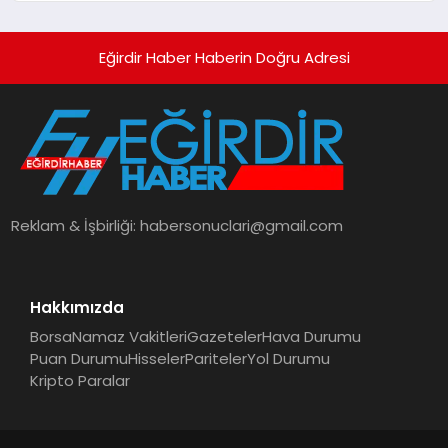
Eğirdir Haber Haberin Doğru Adresi
Reklam & İşbirliği:
habersonuclari@gmail.com
Hakkımızda
Borsa
Namaz Vakitleri
Gazeteler
Hava Durumu
Puan Durumu
Hisseler
Pariteler
Yol Durumu
Kripto Paralar