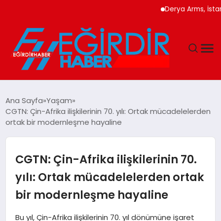
Derya Arms, İstanbul Pr
DÜNYA
Ana Sayfa
Yaşam
CGTN: Çin-Afrika ilişkilerinin 70. yılı: Ortak mücadelelerden
EĞITIM
ortak bir modernleşme hayaline
EKONOMI
CGTN: Çin-Afrika ilişkilerinin 70.
GÜNDEM
yılı: Ortak mücadelelerden ortak
bir modernleşme hayaline
MAGAZIN
Bu yıl, Çin-Afrika ilişkilerinin 70. yıl dönümüne işaret
SIYASET