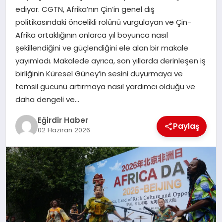
ediyor. CGTN, Afrika’nın Çin’in genel dış
politikasındaki öncelikli rolünü vurgulayan ve Çin-
SPOR
Afrika ortaklığının onlarca yıl boyunca nasıl
şekillendiğini ve güçlendiğini ele alan bir makale
TEKNOLOJI
yayımladı. Makalede ayrıca, son yıllarda derinleşen iş
birliğinin Küresel Güney’in sesini duyurmaya ve
YAŞAM
temsil gücünü artırmaya nasıl yardımcı olduğu ve
daha dengeli ve…
Eğirdir Haber
Paylaş
02 Haziran 2026