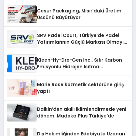
Cesur Packaging, Mısır’daki Üretim
Üssünü Büyütüyor
SRV Padel Court, Türkiye’de Padel
Yatırımlarının Güçlü Markası Olmayı
Sürdürüyor
Kleen-Hy-Dro-Gen Inc., Sıfır Karbon
Emisyonlu Hidrojen Isıtma
Teknolojisinde ISO ve TSSA
Düzenleyici Onaylarını Aldı
Marie Rose kozmetik sektörüne giriş
yaptı
Daikin’den akıllı iklimlendirmede yeni
dönem: Madoka Plus Türkiye’de
Diş Hekimliğinden Edebiyata Uzanan