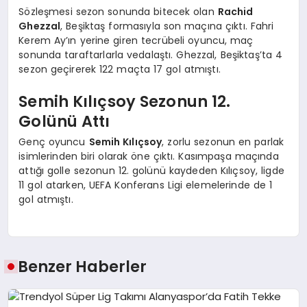
Sözleşmesi sezon sonunda bitecek olan
Rachid
Ghezzal
, Beşiktaş formasıyla son maçına çıktı. Fahri
Kerem Ay’ın yerine giren tecrübeli oyuncu, maç
sonunda taraftarlarla vedalaştı. Ghezzal, Beşiktaş’ta 4
sezon geçirerek 122 maçta 17 gol atmıştı.
Semih Kılıçsoy Sezonun 12.
Golünü Attı
Genç oyuncu
Semih Kılıçsoy
, zorlu sezonun en parlak
isimlerinden biri olarak öne çıktı. Kasımpaşa maçında
attığı golle sezonun 12. golünü kaydeden Kılıçsoy, ligde
11 gol atarken, UEFA Konferans Ligi elemelerinde de 1
gol atmıştı.
Benzer Haberler