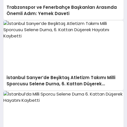
Trabzonspor ve Fenerbahçe Başkanları Arasında
Önemli Adım: Yemek Daveti
İstanbul Sarıyer’de Beşiktaş Atletizm Takımı Milli
Sporcusu Selene Durna, 6. Kattan Düşerek
Hayatını Kaybetti