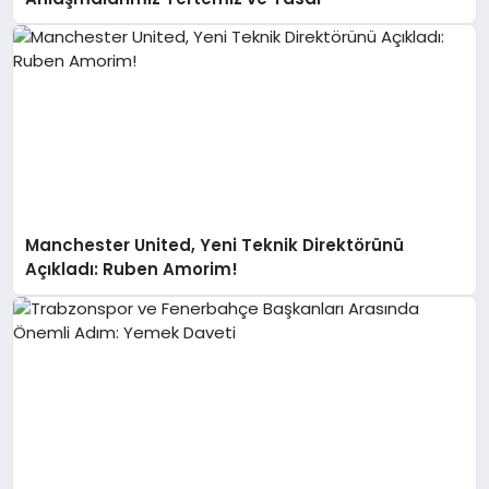
Manchester United, Yeni Teknik Direktörünü
Açıkladı: Ruben Amorim!