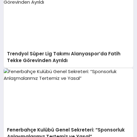
Trendyol Süper Lig Takımı Alanyaspor’da Fatih
Tekke Görevinden Ayrıldı
Fenerbahçe Kulübü Genel Sekreteri: “Sponsorluk
Anlaşmalarımız Tertemiz ve Yasal”