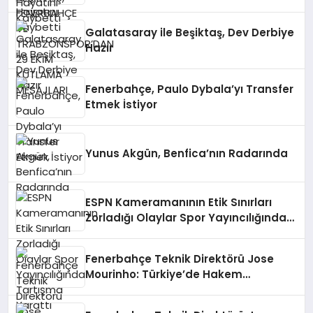
KUTLAMA MESAJLARI
Galatasaray ile Beşiktaş, Dev Derbiye
Hazır
Fenerbahçe, Paulo Dybala’yı Transfer
Etmek İstiyor
Yunus Akgün, Benfica’nın Radarında
ESPN Kameramanının Etik Sınırları
Zorladığı Olaylar Spor Yayıncılığında
Tartışma Yarattı
Fenerbahçe Teknik Direktörü Jose
Mourinho: Türkiye’de Hakem
Kararlarından Şikayetçiyiz