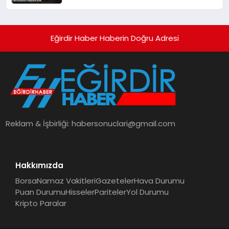
Kırdı
Eğirdir Haber Haberin Doğru Adresi
Reklam & İşbirliği:
habersonuclari@gmail.com
Hakkımızda
Borsa
Namaz Vakitleri
Gazeteler
Hava Durumu
Puan Durumu
Hisseler
Pariteler
Yol Durumu
Kripto Paralar