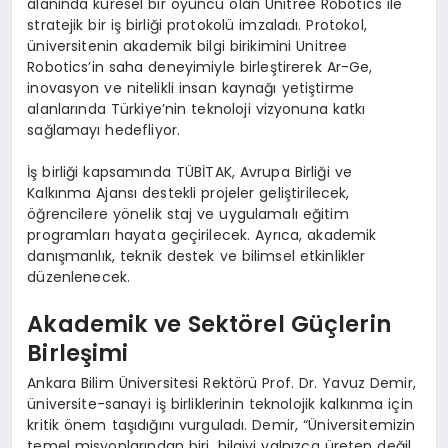
alanında küresel bir oyuncu olan Unitree Robotics ile
stratejik bir iş birliği protokolü imzaladı. Protokol,
üniversitenin akademik bilgi birikimini Unitree
Robotics’in saha deneyimiyle birleştirerek Ar-Ge,
inovasyon ve nitelikli insan kaynağı yetiştirme
alanlarında Türkiye’nin teknoloji vizyonuna katkı
sağlamayı hedefliyor.
İş birliği kapsamında TÜBİTAK, Avrupa Birliği ve
Kalkınma Ajansı destekli projeler geliştirilecek,
öğrencilere yönelik staj ve uygulamalı eğitim
programları hayata geçirilecek. Ayrıca, akademik
danışmanlık, teknik destek ve bilimsel etkinlikler
düzenlenecek.
Akademik ve Sektörel Güçlerin
Birleşimi
Ankara Bilim Üniversitesi Rektörü Prof. Dr. Yavuz Demir,
üniversite-sanayi iş birliklerinin teknolojik kalkınma için
kritik önem taşıdığını vurguladı. Demir, “Üniversitemizin
temel misyonlarından biri, bilgiyi yalnızca üreten değil