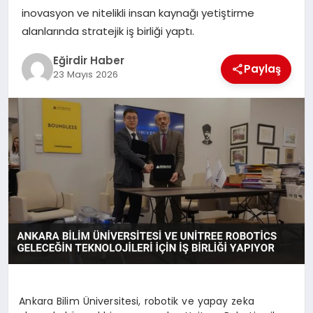
inovasyon ve nitelikli insan kaynağı yetiştirme
alanlarında stratejik iş birliği yaptı.
SPOR
Eğirdir Haber
Paylaş
TEKNOLOJI
23 Mayıs 2026
YAŞAM
Ankara Bilim Üniversitesi, robotik ve yapay zeka