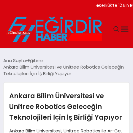
Kerkük’te 12 Bin Ruhsatsı
DÜNYA
Ana Sayfa
Eğitim
Ankara Bilim Üniversitesi ve Unitree Robotics Geleceğin
EĞITIM
Teknolojileri İçin İş Birliği Yapıyor
EKONOMI
Ankara Bilim Üniversitesi ve
GÜNDEM
Unitree Robotics Geleceğin
Teknolojileri İçin İş Birliği Yapıyor
MAGAZIN
Ankara Bilim Üniversitesi, Unitree Robotics ile Ar-Ge,
SIYASET